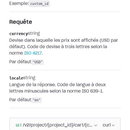
Exemple:
custom_id
Requête
currency
string
Devise dans laquelle les prix sont affichés (USD par
défaut). Code de devise à trois lettres selon la
norme
ISO 4217
.
Par défaut
"USD"
locale
string
Langue de la réponse. Code de langue à deux
lettres minuscules selon la norme ISO 639-1.
Par défaut
"en"
GET
/v2/project/{project_id}/cart/{cart_id}
curl