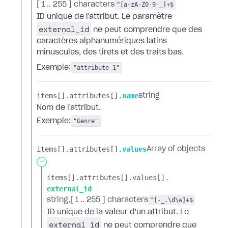
[ 1 .. 255 ] characters
^[a-zA-Z0-9-_]+$
ID unique de l'attribut. Le paramètre
external_id
ne peut comprendre que des
caractères alphanumériques latins
minuscules, des tirets et des traits bas.
Exemple:
"attribute_1"
items[].​
attributes[].​
name
string
Nom de l'attribut.
Exemple:
"Genre"
items[].​
attributes[].​
values
Array of objects
-
items[].​
attributes[].​
values[].​
external_id
string
[ 1 .. 255 ] characters
^[-_.\d\w]+$
ID unique de la valeur d'un attribut. Le
external_id
ne peut comprendre que