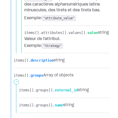
des caractères alphanumériques latins
minuscules, des tirets et des tirets bas.
Exemple:
"attribute_value"
items[].​
attributes[].​
values[].​
value
string
Valeur de l'attribut.
Exemple:
"Strategy"
items[].​
description
string
items[].​
groups
Array of objects
-
items[].​
groups[].​
external_id
string
items[].​
groups[].​
name
string