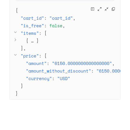
{
"cart_id"
: 
"cart_id"
"is_free"
: 
false
"items"
: 
[
{
 … 
}
]
"price"
: 
{
"amount"
: 
"6150.0000000000000000"
"amount_without_discount"
: 
"6150.000000
"currency"
: 
"USD"
}
}