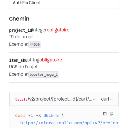
AuthForClient
Chemin
project_id
integer
obligatoire
ID de projet.
Exemple:
44056
item_sku
string
obligatoire
UGS de l'objet.
Exemple:
booster_mega_1
DELETE
/v2/project/{project_id}/cart/item/{item_sku}
curl
curl
 -i
 -X
 DELETE
 \
  https://store.xsolla.com/api/v2/project/4