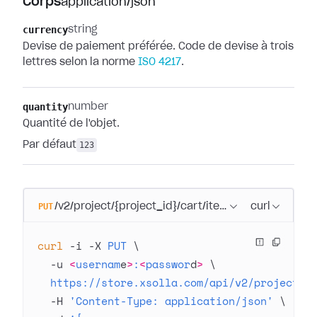
Corps
application/json
currency
string
Devise de paiement préférée. Code de devise à trois
lettres selon la norme
ISO 4217
.
quantity
number
Quantité de l'objet.
Par défaut
123
PUT
/v2/project/{project_id}/cart/item/{item_sku}
curl
curl
 -i
 -X
 PUT
 \
  -u
 <
usernam
e
>
:
<
passwor
d
>
 \
  https://store.xsolla.com/api/v2/project/4
  -H
 'Content-Type: application/json'
 \