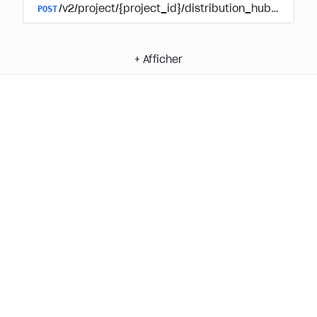
POST
/v2/project/{project_id}/distribution_hub/paymen
+
Afficher
Privacy Policy
End User Agreement
System status
All Systems Operational