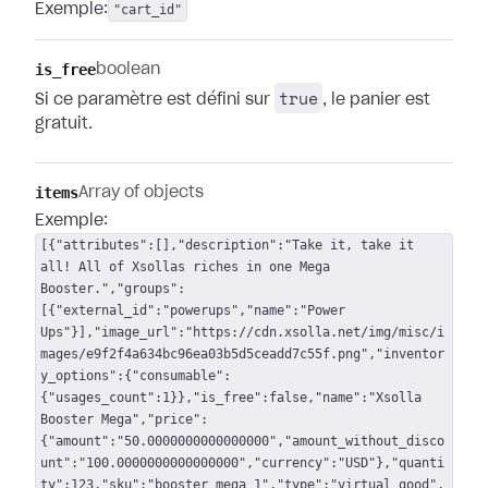
Exemple:
"cart_id"
is_free
boolean
true
Si ce paramètre est défini sur
, le panier est
gratuit.
items
Array of objects
Exemple:
[{"attributes":[],"description":"Take it, take it
all! All of Xsollas riches in one Mega
Booster.","groups":
[{"external_id":"powerups","name":"Power
Ups"}],"image_url":"https://cdn.xsolla.net/img/misc/i
mages/e9f2f4a634bc96ea03b5d5ceadd7c55f.png","inventor
y_options":{"consumable":
{"usages_count":1}},"is_free":false,"name":"Xsolla
Booster Mega","price":
{"amount":"50.0000000000000000","amount_without_disco
unt":"100.0000000000000000","currency":"USD"},"quanti
ty":123,"sku":"booster_mega_1","type":"virtual_good",