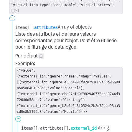
"virtual_item_type":"consumable","virtual_prices":
[]}]
-
items[].​
attributes
Array of objects
Liste des attributs et de leurs valeurs
correspondantes pour l'objet. Peut être utilisée
pour le filtrage du catalogue.
Par défaut
[]
Exemple:
{"value":
{"external_id":"genre","name":"Жанр","values":
[{"external_id":"genre_e3364991f92e751689a68b96598
a5a5a84010b85","value":"Casual"},
{"external_id":"genre_eba07bfd0f982940773cba3744d9
7264dd58acd7","value":"Strategy"},
{"external_id":"genre_b8d0c6d8f0524c2b2d79ebb93aa3
cd0e8b5199a8","value":"Mobile"}]}}
-
items[].​
attributes[].​
external_id
string