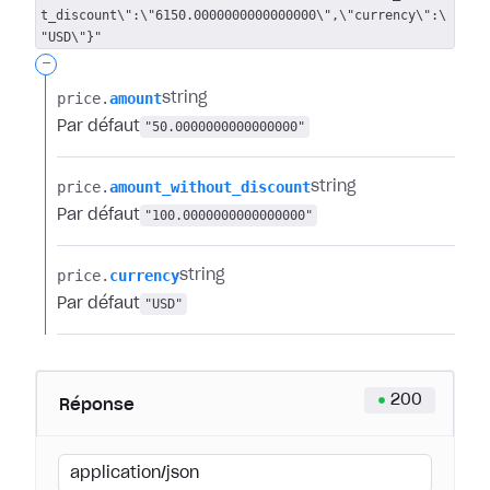
t_discount\":\"6150.0000000000000000\",\"currency\":\
"USD\"}"
-
price.​
amount
string
Par défaut
"50.0000000000000000"
price.​
amount_without_discount
string
Par défaut
"100.0000000000000000"
price.​
currency
string
Par défaut
"USD"
200
Réponse
application/json