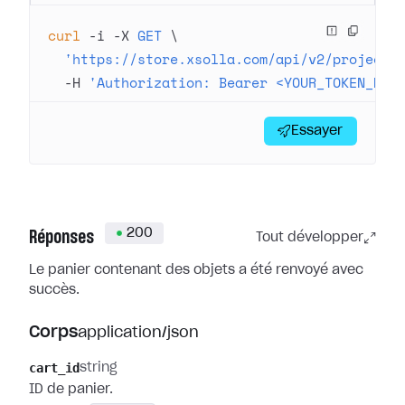
curl
 -i
 -X
 GET
 \
  'https://store.xsolla.com/api/v2/project/
  -H
 'Authorization: Bearer <YOUR_TOKEN_HER
Essayer
200
Réponses
Tout développer
Le panier contenant des objets a été renvoyé avec
succès.
Corps
application/json
cart_id
string
ID de panier.