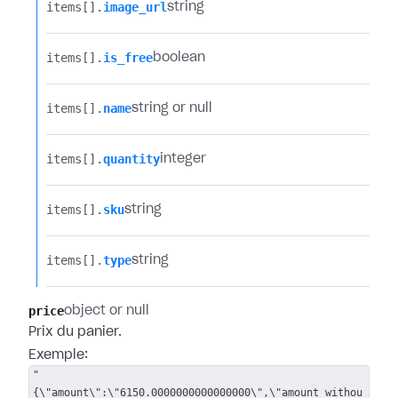
items[].​
image_url
string
items[].​
is_free
boolean
items[].​
name
string or null
items[].​
quantity
integer
items[].​
sku
string
items[].​
type
string
price
object or null
Prix du panier.
Exemple:
"
{\"amount\":\"6150.0000000000000000\",\"amount_withou