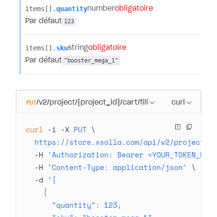
items[].​
quantity
number
obligatoire
Par défaut
123
items[].​
sku
string
obligatoire
Par défaut
"booster_mega_1"
PUT
/v2/project/{project_id}/cart/fill
curl
curl
 -i
 -X
 PUT
 \
  https://store.xsolla.com/api/v2/project/4
  -H
 'Authorization: Bearer <YOUR_TOKEN_HER
  -H
 'Content-Type: application/json'
 \
  -d
 '[
    {
      "quantity": 123,