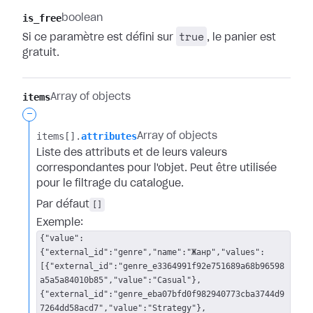
is_free
boolean
true
Si ce paramètre est défini sur
, le panier est
gratuit.
items
Array of objects
-
items[].​
attributes
Array of objects
Liste des attributs et de leurs valeurs
correspondantes pour l'objet. Peut être utilisée
pour le filtrage du catalogue.
Par défaut
[]
Exemple:
{"value":
{"external_id":"genre","name":"Жанр","values":
[{"external_id":"genre_e3364991f92e751689a68b96598
a5a5a84010b85","value":"Casual"},
{"external_id":"genre_eba07bfd0f982940773cba3744d9
7264dd58acd7","value":"Strategy"},