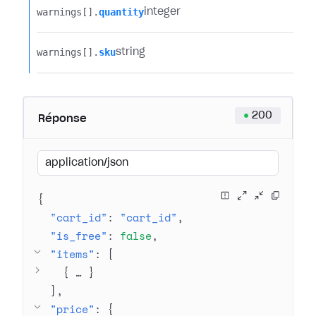
warnings[].​
quantity
integer
warnings[].​
sku
string
200
Réponse
application/json
{
"cart_id"
: 
"cart_id"
"is_free"
: 
false
"items"
: 
[
{
 … 
}
]
"price"
: 
{