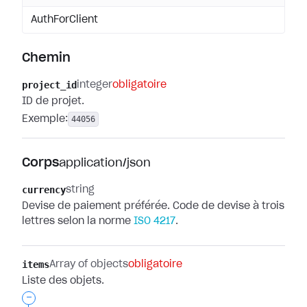
AuthForClient
Chemin
project_id
integer
obligatoire
ID de projet.
Exemple:
44056
Corps
application/json
currency
string
Devise de paiement préférée. Code de devise à trois
lettres selon la norme
ISO 4217
.
items
Array of objects
obligatoire
Liste des objets.
-