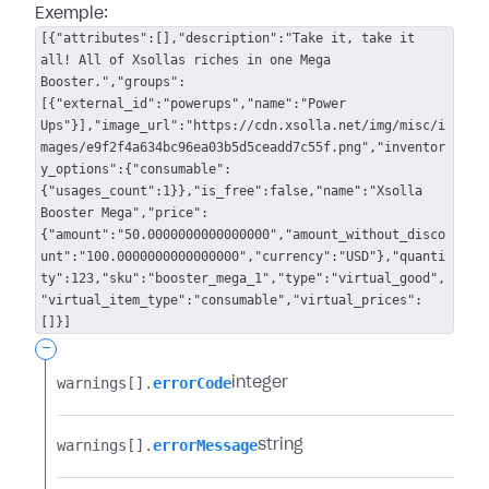
Exemple:
[{"attributes":[],"description":"Take it, take it
all! All of Xsollas riches in one Mega
Booster.","groups":
[{"external_id":"powerups","name":"Power
Ups"}],"image_url":"https://cdn.xsolla.net/img/misc/i
mages/e9f2f4a634bc96ea03b5d5ceadd7c55f.png","inventor
y_options":{"consumable":
{"usages_count":1}},"is_free":false,"name":"Xsolla
Booster Mega","price":
{"amount":"50.0000000000000000","amount_without_disco
unt":"100.0000000000000000","currency":"USD"},"quanti
ty":123,"sku":"booster_mega_1","type":"virtual_good",
"virtual_item_type":"consumable","virtual_prices":
[]}]
-
warnings[].​
errorCode
integer
warnings[].​
errorMessage
string