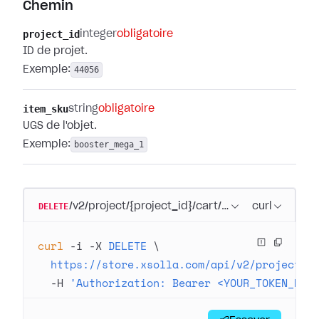
Chemin
project_id
integer
obligatoire
ID de projet.
Exemple:
44056
item_sku
string
obligatoire
UGS de l'objet.
Exemple:
booster_mega_1
DELETE
/v2/project/{project_id}/cart/item/{item_sku}
curl
curl
 -i
 -X
 DELETE
 \
  https://store.xsolla.com/api/v2/project/4
  -H
 'Authorization: Bearer <YOUR_TOKEN_HER