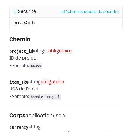
Sécurité
Afficher les détails de sécurité
basicAuth
Chemin
project_id
integer
obligatoire
ID de projet.
Exemple:
44056
item_sku
string
obligatoire
UGS de l'objet.
Exemple:
booster_mega_1
Corps
application/json
currency
string