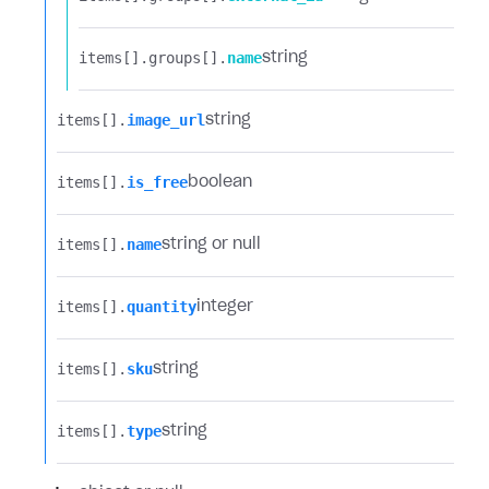
items[].​
groups[].​
name
string
items[].​
image_url
string
items[].​
is_free
boolean
items[].​
name
string or null
items[].​
quantity
integer
items[].​
sku
string
items[].​
type
string