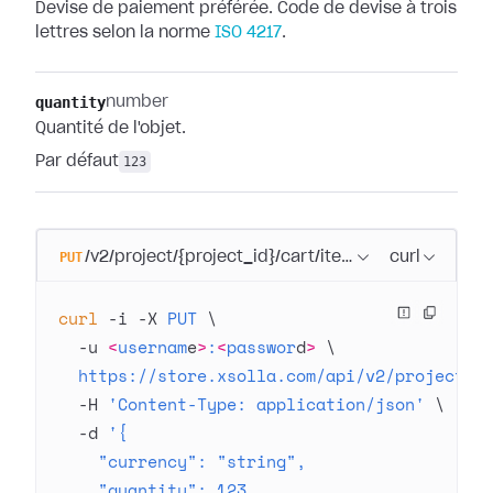
Devise de paiement préférée. Code de devise à trois
lettres selon la norme
ISO 4217
.
quantity
number
Quantité de l'objet.
Par défaut
123
PUT
/v2/project/{project_id}/cart/item/{item_sku}
curl
curl
 -i
 -X
 PUT
 \
  -u
 <
usernam
e
>
:
<
passwor
d
>
 \
  https://store.xsolla.com/api/v2/project/4
  -H
 'Content-Type: application/json'
 \
  -d
 '{
    "currency": "string",
    "quantity": 123