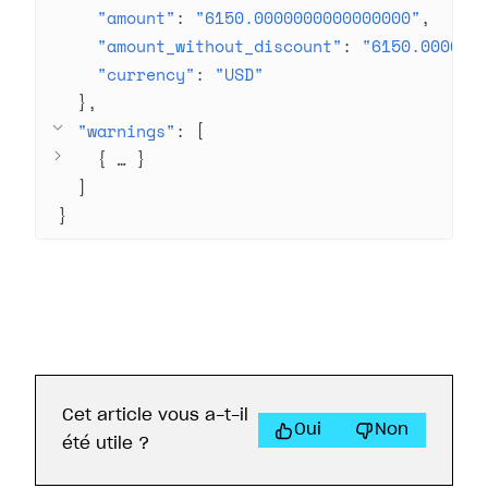
"amount"
: 
"6150.0000000000000000"
"amount_without_discount"
: 
"6150.000000
"currency"
: 
"USD"
}
"warnings"
: 
[
{
 … 
}
]
}
Cet article vous a-t-il
Oui
Non
été utile ?