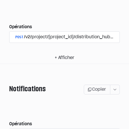
Opérations
POST
/v2/project/{project_id}/distribution_hub/user/au
+
Afficher
Notifications
Copier
Opérations