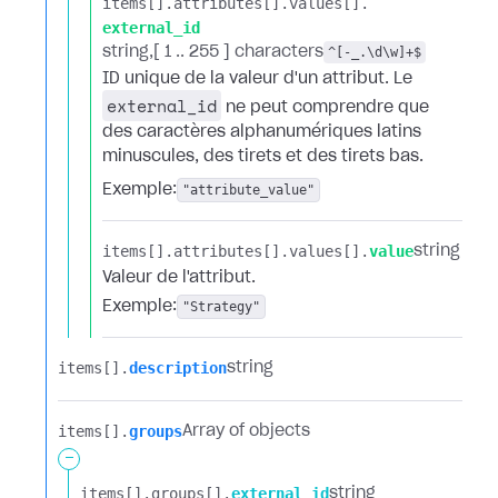
items[].​
attributes[].​
values[].​
external_id
string
[ 1 .. 255 ] characters
^[-_.\d\w]+$
ID unique de la valeur d'un attribut. Le
external_id
ne peut comprendre que
des caractères alphanumériques latins
minuscules, des tirets et des tirets bas.
Exemple:
"attribute_value"
items[].​
attributes[].​
values[].​
value
string
Valeur de l'attribut.
Exemple:
"Strategy"
items[].​
description
string
items[].​
groups
Array of objects
-
items[].​
groups[].​
external_id
string