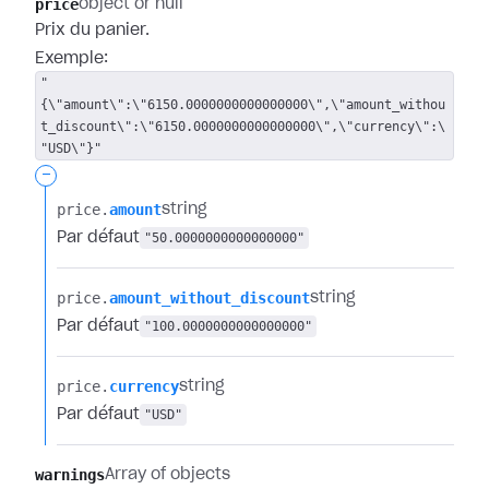
price
object or null
Prix du panier.
Exemple:
"
{\"amount\":\"6150.0000000000000000\",\"amount_withou
t_discount\":\"6150.0000000000000000\",\"currency\":\
"USD\"}"
-
price.​
amount
string
Par défaut
"50.0000000000000000"
price.​
amount_without_discount
string
Par défaut
"100.0000000000000000"
price.​
currency
string
Par défaut
"USD"
warnings
Array of objects