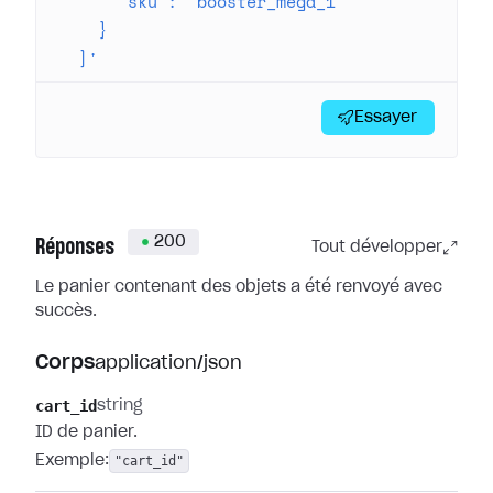
      "sku": "booster_mega_1"
    }
  ]'
Essayer
200
Réponses
Tout développer
Le panier contenant des objets a été renvoyé avec
succès.
Corps
application/json
cart_id
string
ID de panier.
Exemple:
"cart_id"