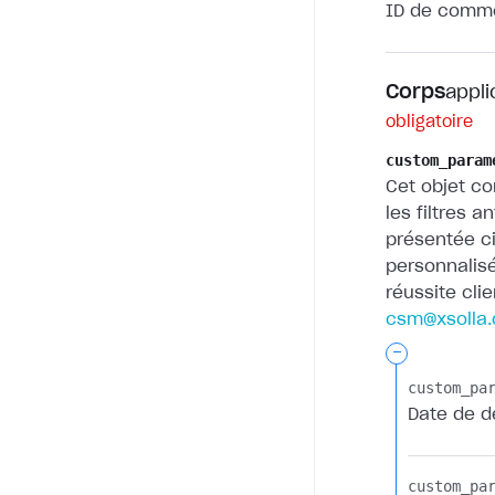
ID de comme
Corps
appli
obligatoire
custom_param
Cet objet c
les filtres a
présentée c
personnalisé
réussite cli
csm@xsolla
-
custom_par
Date de d
custom_par