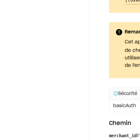
Rema
Cet a
de c
utilis
de l'e
Sécurité
basicAuth
Chemin
merchant_id
i