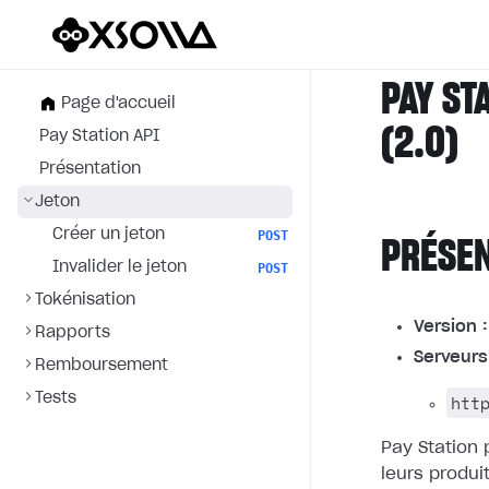
PAY ST
Page d'accueil
(2.0)
Pay Station API
Présentation
Jeton
Créer un jeton
POST
PRÉSE
Invalider le jeton
POST
Tokénisation
Version :
Rapports
Serveurs
Remboursement
Tests
htt
Pay Station
leurs produi