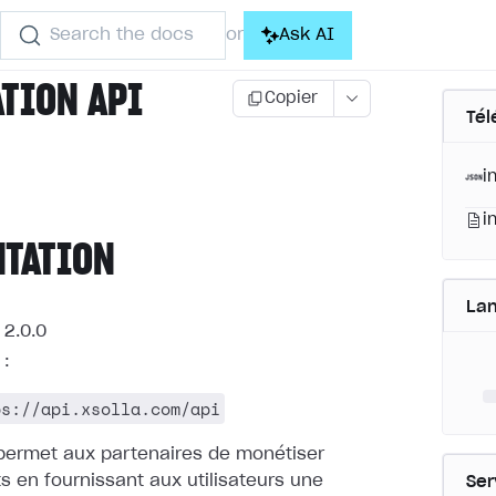
Search the docs
Ask AI
or
ATION API
Copier
Tél
i
i
NTATION
La
2.0.0
:
ps://api.xsolla.com/api
 permet aux partenaires de monétiser
ts en fournissant
aux utilisateurs une
Ser