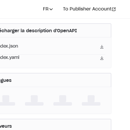
FR
To Publisher Account
écharger la description d'OpenAPI
ndex.json
ndex.yaml
ngues
veurs