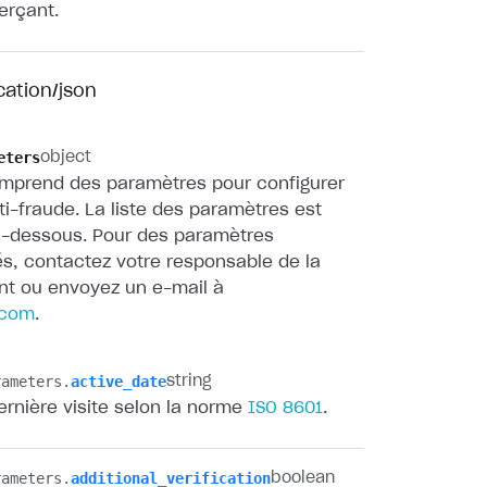
rçant.
cation/json
eters
object
omprend des paramètres pour configurer
nti-fraude. La liste des paramètres est
i-dessous. Pour des paramètres
s, contactez votre responsable de la
ent ou envoyez un e-mail à
.com
.
ameters.​
active_date
string
ernière visite selon la norme
ISO 8601
.
ameters.​
additional_verification
boolean