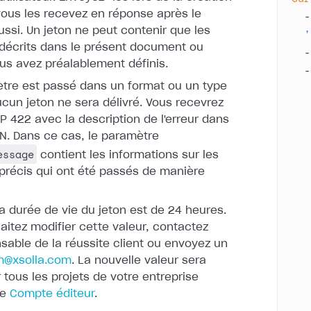
  -
vous les recevez en réponse après le
ssi. Un jeton ne peut contenir que les
  '
décrits dans le
présent document ou
  -
us avez préalablement définis.
  -
   
ètre est passé dans un format ou un type
ucun jeton ne
sera délivré. Vous recevrez
   
 422 avec la description de l'erreur
dans
   
N. Dans ce cas, le paramètre
   
essage
contient les
informations sur les
   
précis qui ont été passés de manière
   
   
la durée de vie du jeton est de 24 heures.
   
aitez
modifier cette valeur, contactez
   
sable de la réussite client ou
envoyez un
   
m@xsolla.com
. La
nouvelle valeur sera
   
 tous les projets de votre entreprise
   
le
Compte éditeur
.
   