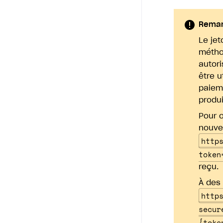
Rema
Le jet
méthod
autori
être u
paiem
produ
Pour o
nouvel
http
token
reçu.
À des 
http
secur
{toke