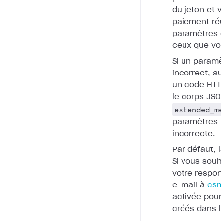
du jeton et 
paiement réu
paramètres 
ceux que vo
Si un param
incorrect, a
un code HTTP
le corps JSO
extended_m
paramètres 
incorrecte.
Par défaut, 
Si vous souh
votre respon
e-mail à
cs
activée pour
créés
dans 