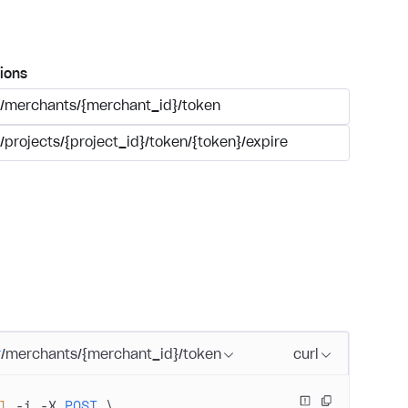
ions
/merchants/{merchant_id}/token
/projects/{project_id}/token/{token}/expire
T
/merchants/{merchant_id}/token
curl
l
 -i
 -X
 POST
 \