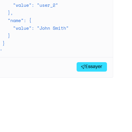
     "value": "user_2"
   },
   "name": {
     "value": "John Smith"
   }
 }
'
Essayer