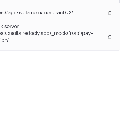
ps://api.xsolla.com/merchant/v2/
k server
ps://xsolla.redocly.app/_mock/fr/api/pay-
ion/