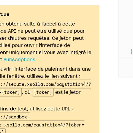
   
   
rque
   
on obtenu suite à l'appel à cette
   
e API ne peut être utilisé que pour
   
ser d'autres requêtes. Ce jeton peut
   
tilisé pour ouvrir l'interface de
  }
ent uniquement si vous avez intégré le
it
Subscriptions
.
uvrir l'interface de paiement dans une
le fenêtre, utilisez le lien suivant :
s://secure.xsolla.com/paystation4/?
={token}
{token}
, où
est le jeton
fins de test, utilisez cette URL :
s://sandbox-
e.xsolla.com/paystation4/?token=
n}