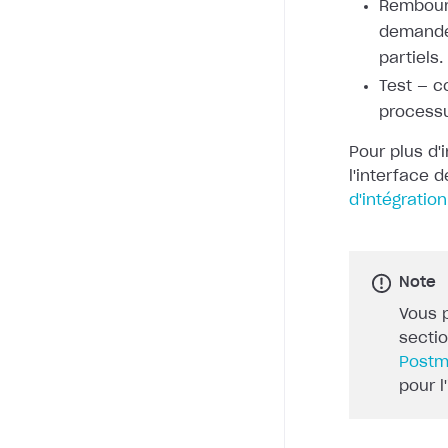
Rembour
demande
partiels.
Test — c
process
Pour plus d'
l'interface 
d'intégration
Note
Vous 
secti
Post
pour l