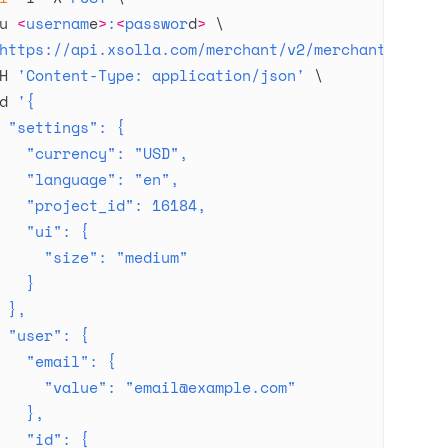
u
 <
usernam
e
>
:
<
passwor
d
>
 \
https://api.xsolla.com/merchant/v2/merchants/{mer
H
 'Content-Type: application/json'
 \
d
 '{
 "settings": {
   "currency": "USD",
   "language": "en",
   "project_id": 16184,
   "ui": {
     "size": "medium"
   }
 },
 "user": {
   "email": {
     "value": "
email@example.com
"
   },
   "id": {