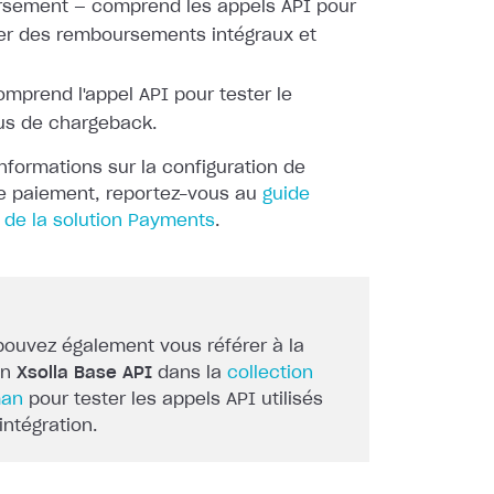
sement — comprend les appels API pour
r des remboursements
intégraux et
omprend l'appel API pour tester le
us de chargeback.
informations sur la configuration de
de paiement,
reportez-vous au
guide
 de la solution
Payments
.
pouvez également vous référer à la
on
Xsolla Base API
dans la
collection
man
pour tester les appels API utilisés
'intégration.