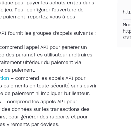
atique pour payer les achats en jeu dans
 jeu. Pour configurer l'ouverture de
htt
de paiement,
reportez-vous à ces
Moc
htt
API fournit les groupes d'appels suivants :
stat
comprend l'appel API pour générer un
ec des paramètres
utilisateur arbitraires
traitement ultérieur du paiement via
ace de paiement.
tion
— comprend les appels
API pour
les paiements en toute sécurité sans ouvrir
ce de
paiement ni impliquer l'utilisateur.
 — comprend les appels API pour
 des données sur les
transactions des
eurs, pour générer des rapports et pour
les
virements par devises.