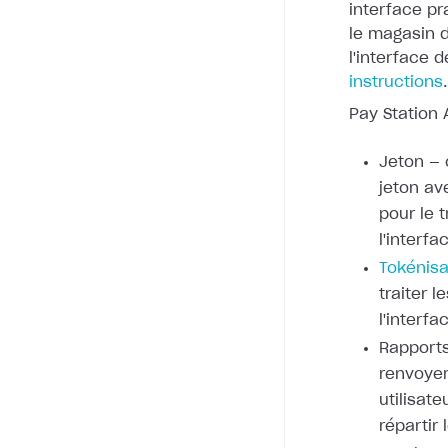
interface pr
le
magasin de
l'interface 
instructions
.
Pay Station 
Jeton — 
jeton av
pour le 
l'interf
Tokénisa
traiter 
l'interfa
Rapports
renvoyer
utilisat
répartir 