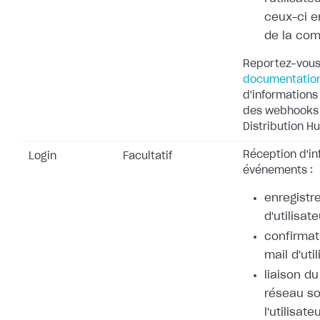
ceux-ci e
de la co
Reportez-vous
documentatio
d'informations 
des webhooks 
Distribution Hu
Réception d'in
Login
Facultatif
événements :
enregistr
d'utilisate
confirmat
mail d'uti
liaison d
réseau so
l'utilisate