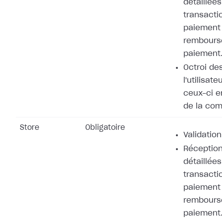
détaillées
transacti
paiement 
rembours
paiement
Octroi de
l'utilisat
ceux-ci e
de la co
Store
Obligatoire
Validation
Réception
détaillées
transacti
paiement 
rembours
paiement