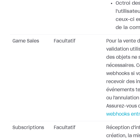
Octroi de
l'utilisat
ceux-ci e
de la co
Game Sales
Facultatif
Pour la vente d
validation utili
des objets ne 
nécessaires. 
webhooks si v
recevoir des i
événements te
ou l'annulati
Assurez-vous d
webhooks entr
Subscriptions
Facultatif
Réception d'in
création, la mi