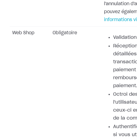
l'annulation d
pouvez égale
informations v
Web Shop
Obligatoire
Validation
Réception
détaillées
transacti
paiement 
rembours
paiement
Octroi de
l'utilisat
ceux-ci e
de la co
Authentifi
si vous ut