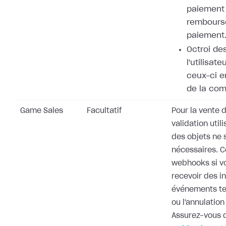
paiement 
rembours
paiement
Octroi de
l'utilisat
ceux-ci e
de la co
Game Sales
Facultatif
Pour la vente d
validation utili
des objets ne 
nécessaires. 
webhooks si v
recevoir des i
événements te
ou l'annulati
Assurez-vous d