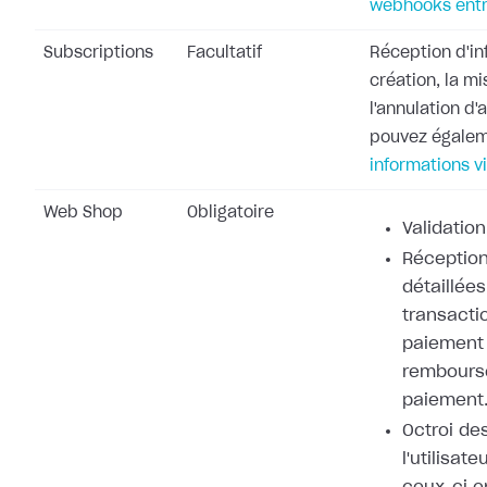
webhooks entr
Subscriptions
Facultatif
Réception d'in
création, la mi
l'annulation d
pouvez égale
informations v
Web Shop
Obligatoire
Validation
Réception
détaillées
transacti
paiement 
rembours
paiement
Octroi de
l'utilisat