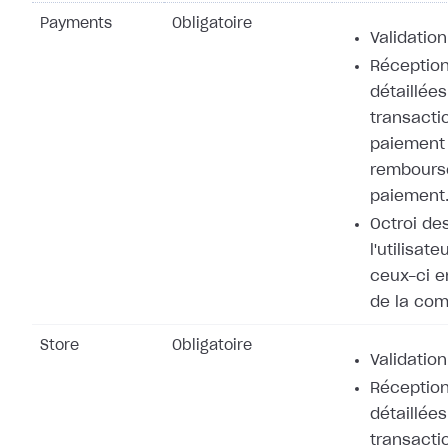
Payments
Obligatoire
Validation
Réception
détaillées
transacti
paiement 
rembours
paiement
Octroi de
l'utilisat
ceux-ci e
de la co
Store
Obligatoire
Validation
Réception
détaillées
transacti