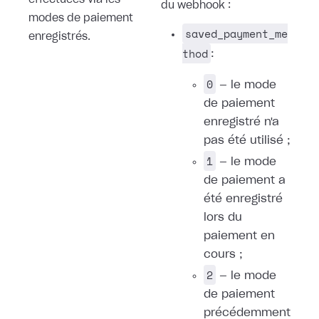
effectuées via les
du webhook :
modes de paiement
saved_payment_me
enregistrés.
thod
:
0
— le mode
de paiement
enregistré n'a
pas été utilisé ;
1
— le mode
de paiement a
été enregistré
lors du
paiement en
cours ;
2
— le mode
de paiement
précédemment