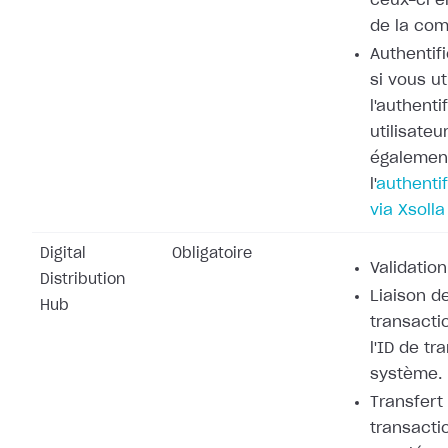
ceux-ci e
de la co
Authentifi
si vous ut
l'authenti
utilisateu
également
l'
authentif
via Xsolla
Digital
Obligatoire
Validation
Distribution
Liaison de
Hub
transacti
l'ID de tr
système.
Transfert
transacti