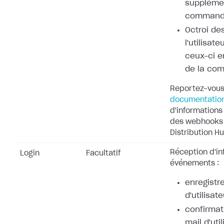
supplémen
command
Octroi de
l'utilisat
ceux-ci e
de la co
Reportez-vous
documentatio
d'informations 
des webhooks 
Distribution Hu
Réception d'in
Login
Facultatif
événements :
enregistr
d'utilisate
confirmat
mail d'uti