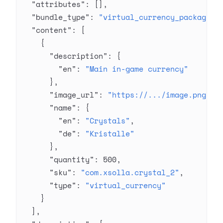
  "attributes"
: [],
  "bundle_type"
: 
"virtual_currency_package"
,
  "content"
: [
    {
      "description"
: {
        "en"
: 
"Main in-game currency"
      },
      "image_url"
: 
"https://.../image.png"
,
      "name"
: {
        "en"
: 
"Crystals"
,
        "de"
: 
"Kristalle"
      },
      "quantity"
: 
500
,
      "sku"
: 
"com.xsolla.crystal_2"
,
      "type"
: 
"virtual_currency"
    }
  ],