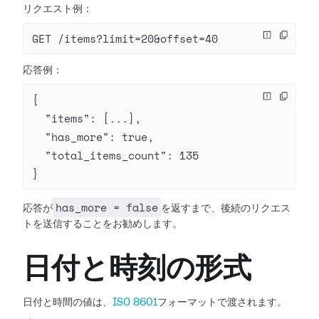
リクエスト例：
GET /items?limit=20&offset=40
応答例：
{
  "items"
: [
...
],
  "has_more"
: 
true
,
  "total_items_count"
: 
135
}
has_more = false
応答が
を返すまで、後続のリクエス
トを送信することをお勧めします。
日付と時刻の形式
日付と時間の値は、
ISO 8601
フォーマットで渡されます。