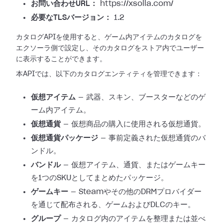
お問い合わせURL：
https://xsolla.com/
必要なTLSバージョン：
1.2
カタログAPIを使用すると、ゲーム内アイテムのカタログを
エクソーラ側で設定し、そのカタログをストア内でユーザー
に表示することができます。
本APIでは、以下のカタログエンティティを管理できます：
仮想アイテム
— 武器、スキン、ブースターなどのゲ
ーム内アイテム。
仮想通貨
— 仮想商品の購入に使用される仮想通貨。
仮想通貨パッケージ
— 事前定義された仮想通貨のバ
ンドル。
バンドル
— 仮想アイテム、通貨、またはゲームキー
を1つのSKUとしてまとめたパッケージ。
ゲームキー
— Steamやその他のDRMプロバイダー
を通じて配布される、ゲームおよびDLCのキー。
グループ
— カタログ内のアイテムを整理または並べ