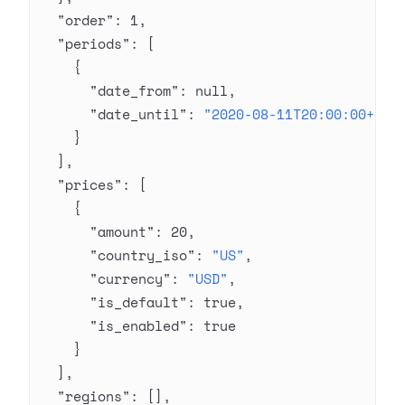
  "order"
: 
1
,
  "periods"
: [
    {
      "date_from"
: 
null
,
      "date_until"
: 
"2020-08-11T20:00:00+03:
    }
  ],
  "prices"
: [
    {
      "amount"
: 
20
,
      "country_iso"
: 
"US"
,
      "currency"
: 
"USD"
,
      "is_default"
: 
true
,
      "is_enabled"
: 
true
    }
  ],
  "regions"
: [],