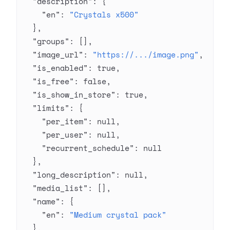
  "description"
: {
    "en"
: 
"Crystals x500"
  },
  "groups"
: [],
  "image_url"
: 
"https://.../image.png"
,
  "is_enabled"
: 
true
,
  "is_free"
: 
false
,
  "is_show_in_store"
: 
true
,
  "limits"
: {
    "per_item"
: 
null
,
    "per_user"
: 
null
,
    "recurrent_schedule"
: 
null
  },
  "long_description"
: 
null
,
  "media_list"
: [],
  "name"
: {
    "en"
: 
"Medium crystal pack"
  },