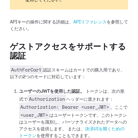
使用してください。
APIキーの操作に関する詳細は、
APIリファレンス
を参照して
ください。
ゲストアクセスをサポートする
認証
AuthForCart
認証スキームはカートでの購入用であり、
以下の2つのモードに対応しています：
ユーザーのJWTを使用した認証。
トークンは、次の形
Authorization
式で
ヘッダーに渡されます：
Authorization: Bearer <user_JWT>
。ここで
<user_JWT>
はユーザートークンです。このトークン
はユーザーを識別し、パーソナライズされたデータへの
アクセスを提供します。
または、
決済UIを開くための
トークン
を使用することもできます。