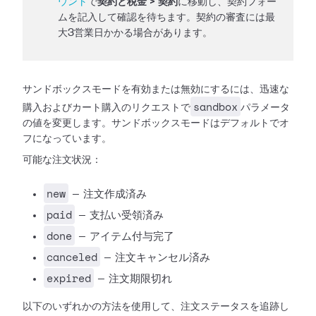
ウント
で
契約と税金 > 契約
に移動し、契約フォー
ムを記入して確認を待ちます。契約の審査には最
大3営業日かかる場合があります。
サンドボックスモードを有効または無効にするには、迅速な
sandbox
購入およびカート購入のリクエストで
パラメータ
の値を変更します。サンドボックスモードはデフォルトでオ
フになっています。
可能な注文状況：
new
— 注文作成済み
paid
— 支払い受領済み
done
— アイテム付与完了
canceled
— 注文キャンセル済み
expired
— 注文期限切れ
以下のいずれかの方法を使用して、注文ステータスを追跡し