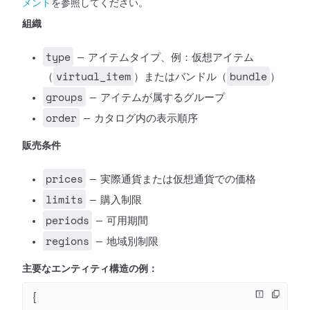
メント
を参照してください。
組織
type
— アイテムタイプ、例：仮想アイテム
virtual_item
bundle
（
）またはバンドル（
）
groups
— アイテムが属するグループ
order
— カタログ内の表示順序
販売条件
prices
— 実際通貨または仮想通貨での価格
limits
— 購入制限
periods
— 可用期間
regions
— 地域別制限
主要なエンティティ構造の例：
{