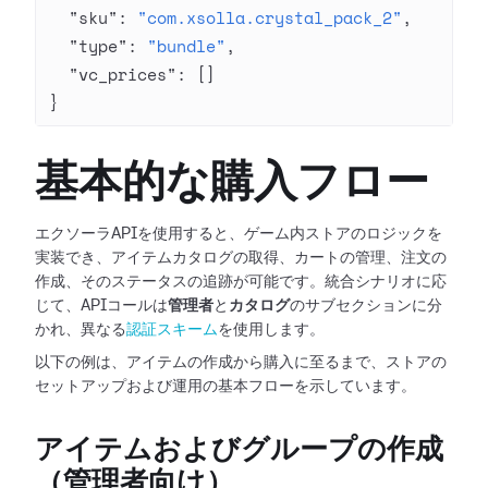
  "sku"
: 
"com.xsolla.crystal_pack_2"
,
  "type"
: 
"bundle"
,
  "vc_prices"
: []
}
基本的な購入フロー
エクソーラAPIを使用すると、ゲーム内ストアのロジックを
実装でき、アイテムカタログの取得、カートの管理、注文の
作成、そのステータスの追跡が可能です。統合シナリオに応
じて、APIコールは
管理者
と
カタログ
のサブセクションに分
かれ、異なる
認証スキーム
を使用します。
以下の例は、アイテムの作成から購入に至るまで、ストアの
セットアップおよび運用の基本フローを示しています。
アイテムおよびグループの作成
（管理者向け）