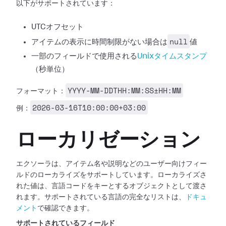
以下がサポートされています：
UTCオフセット
null
アイテムの表示に時間制限がない場合は
値
一部のフィールドで使用される
Unixタイムスタンプ
（秒単位）
YYYY-MM-DDTHH:MM:SS±HH:MM
フォーマット：
2026-03-16T10:00:00+03:00
例：
ローカリゼーション
エクソーラは、アイテム名や説明などのユーザー向けフィー
ルドのローカライズをサポートしています。ローカライズさ
れた値は、言語コードをキーとするオブジェクトとして渡さ
れます。サポートされている言語の完全なリストは、
ドキュ
メント
で確認できます。
サポートされているフィールド