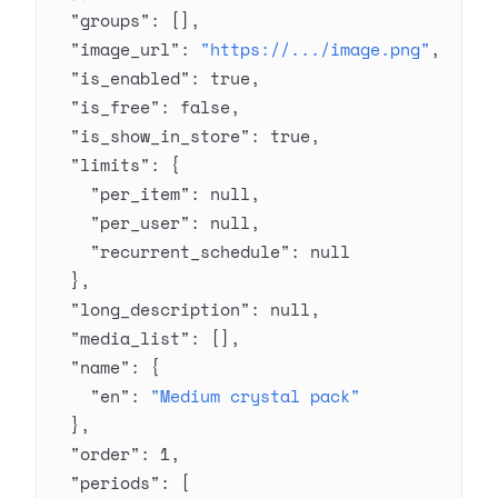
  "groups"
: [],
  "image_url"
: 
"https://.../image.png"
,
  "is_enabled"
: 
true
,
  "is_free"
: 
false
,
  "is_show_in_store"
: 
true
,
  "limits"
: {
    "per_item"
: 
null
,
    "per_user"
: 
null
,
    "recurrent_schedule"
: 
null
  },
  "long_description"
: 
null
,
  "media_list"
: [],
  "name"
: {
    "en"
: 
"Medium crystal pack"
  },
  "order"
: 
1
,
  "periods"
: [