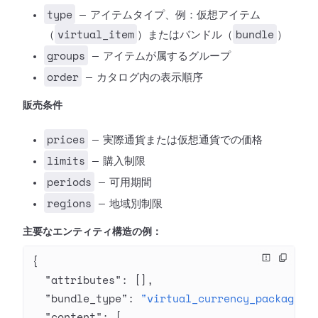
type
— アイテムタイプ、例：仮想アイテム
virtual_item
bundle
（
）またはバンドル（
）
groups
— アイテムが属するグループ
order
— カタログ内の表示順序
販売条件
prices
— 実際通貨または仮想通貨での価格
limits
— 購入制限
periods
— 可用期間
regions
— 地域別制限
主要なエンティティ構造の例：
{
  "attributes"
: [],
  "bundle_type"
: 
"virtual_currency_package"
,
  "content"
: [