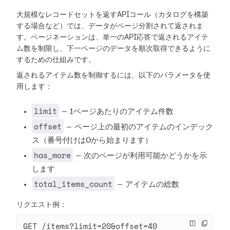
大規模なレコードセットを返すAPIコール（カタログを構築
する場合など）では、データがページ分割されて返されま
す。ページネーションは、単一のAPI応答で返されるアイテ
ム数を制限し、下一ページのデータを順次取得できるように
するための仕組みです。
返されるアイテム数を制御するには、以下のパラメータを使
用します：
limit
— 1ページあたりのアイテム件数
offset
— ページ上の最初のアイテムのインデック
ス（番号付けは0から始まります）
has_more
— 次のページが利用可能かどうかを示
します
total_items_count
— アイテムの総数
リクエスト例：
GET /items?limit=20&offset=40