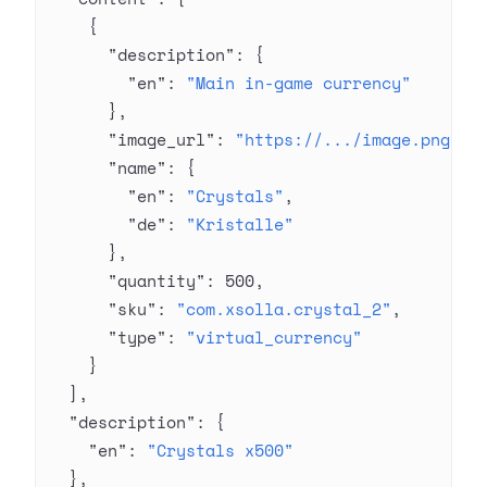
    {
      "description"
: {
        "en"
: 
"Main in-game currency"
      },
      "image_url"
: 
"https://.../image.png"
,
      "name"
: {
        "en"
: 
"Crystals"
,
        "de"
: 
"Kristalle"
      },
      "quantity"
: 
500
,
      "sku"
: 
"com.xsolla.crystal_2"
,
      "type"
: 
"virtual_currency"
    }
  ],
  "description"
: {
    "en"
: 
"Crystals x500"
  },