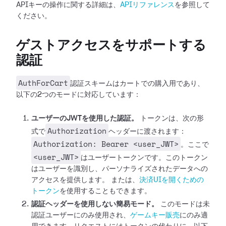
APIキーの操作に関する詳細は、
APIリファレンス
を参照して
ください。
ゲストアクセスをサポートする
認証
AuthForCart
認証スキームはカートでの購入用であり、
以下の2つのモードに対応しています：
ユーザーのJWTを使用した認証。
トークンは、次の形
Authorization
式で
ヘッダーに渡されます：
Authorization: Bearer <user_JWT>
。ここで
<user_JWT>
はユーザートークンです。このトークン
はユーザーを識別し、パーソナライズされたデータへの
アクセスを提供します。
または、
決済UIを開くための
トークン
を使用することもできます。
認証ヘッダーを使用しない簡易モード。
このモードは未
認証ユーザーにのみ使用され、
ゲームキー販売
にのみ適