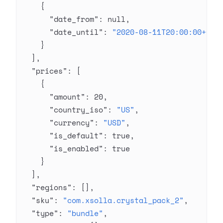
    {
      "date_from"
: 
null
,
      "date_until"
: 
"2020-08-11T20:00:00+03:
    }
  ],
  "prices"
: [
    {
      "amount"
: 
20
,
      "country_iso"
: 
"US"
,
      "currency"
: 
"USD"
,
      "is_default"
: 
true
,
      "is_enabled"
: 
true
    }
  ],
  "regions"
: [],
  "sku"
: 
"com.xsolla.crystal_pack_2"
,
  "type"
: 
"bundle"
,