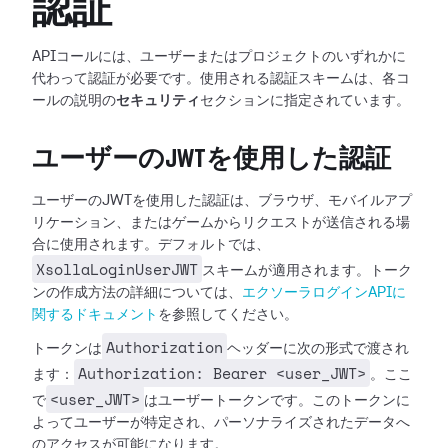
認証
APIコールには、ユーザーまたはプロジェクトのいずれかに
代わって認証が必要です。使用される認証スキームは、各コ
ールの説明の
セキュリティ
セクションに指定されています。
ユーザーのJWTを使用した認証
ユーザーのJWTを使用した認証は、ブラウザ、モバイルアプ
リケーション、またはゲームからリクエストが送信される場
合に使用されます。デフォルトでは、
XsollaLoginUserJWT
スキームが適用されます。トーク
ンの作成方法の詳細については、
エクソーラログインAPIに
関するドキュメント
を参照してください。
Authorization
トークンは
ヘッダーに次の形式で渡され
Authorization: Bearer <user_JWT>
ます：
。ここ
<user_JWT>
で
はユーザートークンです。このトークンに
よってユーザーが特定され、パーソナライズされたデータへ
のアクセスが可能になります。