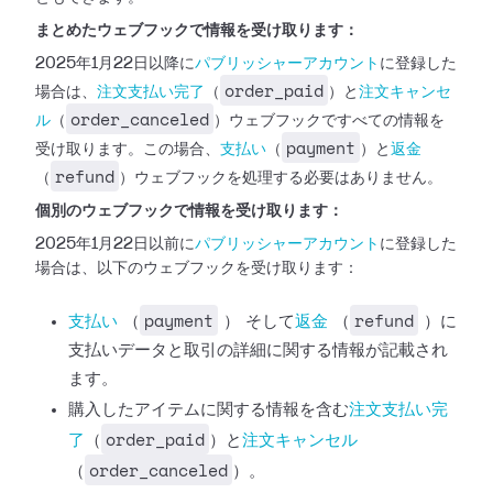
まとめたウェブフックで情報を受け取ります：
2025年1月22日以降に
パブリッシャーアカウント
に登録した
order_paid
場合は、
注文支払い完了
（
）と
注文キャンセ
order_canceled
ル
（
）ウェブフックですべての情報を
payment
受け取ります。この場合、
支払い
（
）と
返金
refund
（
）ウェブフックを処理する必要はありません。
個別のウェブフックで情報を受け取ります：
2025年1月22日以前に
パブリッシャーアカウント
に登録した
場合は、以下のウェブフックを受け取ります：
payment
refund
支払い
（
） そして
返金
（
）に
支払いデータと取引の詳細に関する情報が記載され
ます。
購入したアイテムに関する情報を含む
注文支払い完
order_paid
了
（
）と
注文キャンセル
order_canceled
（
）。