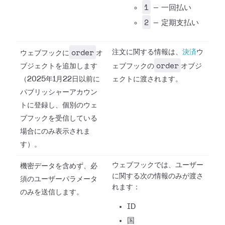
1
— 一回払い
2
— 定期支払い
order
注文に関する情報は、
決済
ウ
ウェブフックに
オ
order
ブジェクトを追加します
ェブフックの
オブジ
（2025年1月22日以前に
ェクトに渡されます。
パブリッシャーアカウン
トに登録し、個別のウェ
ブフックを受信している
場合にのみ表示されま
す）。
ウェブフックでは、ユーザー
機密データを含めず、必
に関する次の情報のみが渡さ
須のユーザーパラメータ
れます：
のみを送信します。
ID
国