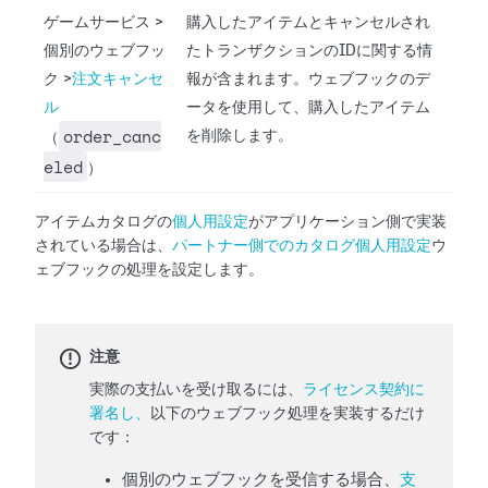
ゲームサービス
>
購入したアイテムとキャンセルされ
個別のウェブフッ
たトランザクションのIDに関する情
ク
>
注文キャンセ
報が含まれます。ウェブフックのデ
ル
ータを使用して、購入したアイテム
order_canc
を削除します。
（
eled
）
アイテムカタログの
個人用設定
がアプリケーション側で実装
されている場合は、
パートナー側でのカタログ個人用設定
ウ
ェブフックの処理を設定します。
注意
実際の支払いを受け取るには、
ライセンス契約に
署名し、
以下のウェブフック処理を実装するだけ
です：
個別のウェブフックを受信する場合、
支