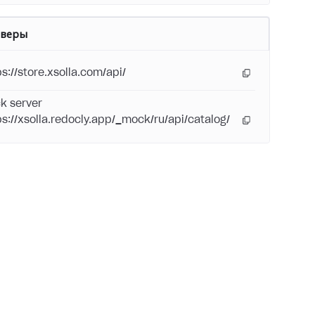
рверы
ps://store.xsolla.com/api/
k server
ps://xsolla.redocly.app/_mock/ru/api/catalog/