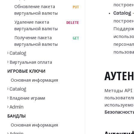
построен
Обновление пакета
PUT
Catalog
—
виртуальной валюты
построен
Удаление пакета
DELETE
Поддерж
виртуальной валюты
использо
Получение пакета
GET
персонал
виртуальной валюты
пользов
Catalog
Виртуальная оплата
ИГРОВЫЕ КЛЮЧИ
АУТЕ
Основная информация
Catalog
Методы API 
пользователя
Владение играми
используемо
Admin
Безопасност
БАНДЛЫ
Основная информация