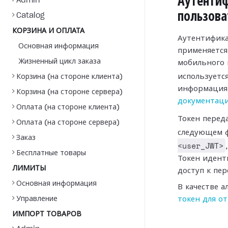
Аутенти
Admin
пользова
Catalog
КОРЗИНА И ОПЛАТА
Аутентифика
Основная информация
применяется,
Жизненный цикл заказа
мобильного 
используетс
Корзина (на стороне клиента)
информация 
Корзина (на стороне сервера)
документаци
Оплата (на стороне клиента)
Токен перед
Оплата (на стороне сервера)
следующем 
Заказ
<user_JWT>
Бесплатные товары
Токен идент
ЛИМИТЫ
доступ к пе
Основная информация
В качестве 
Управление
токен для о
ИМПОРТ ТОВАРОВ