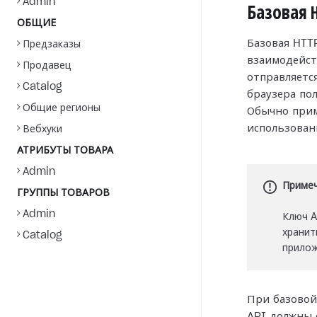
Admin
Базовая 
ОБЩИЕ
Базовая HTT
Предзаказы
взаимодейст
Продавец
отправляется
Catalog
браузера по
Общие регионы
Обычно прим
использова
Вебхуки
АТРИБУТЫ ТОВАРА
Admin
Приме
ГРУППЫ ТОВАРОВ
Admin
Ключ A
хранит
Catalog
прилож
При базовой
API должны 