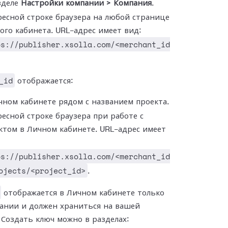
зделе
Настройки компании > Компания
.
ресной строке браузера на любой странице
ого кабинета. URL-адрес имеет вид:
ps://publisher.xsolla.com/<merchant_id
_id
отображается:
чном кабинете рядом с названием проекта.
ресной строке браузера при работе с
ктом в Личном кабинете. URL-адрес имеет
ps://publisher.xsolla.com/<merchant_id
ojects/<project_id>
.
отображается в Личном кабинете только
ании и должен храниться на вашей
 Создать ключ можно в разделах: