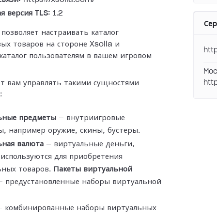
я версия TLS:
1.2
Се
 позволяет настраивать каталог
ых товаров на стороне Xsolla и
htt
каталог пользователям в вашем игровом
Moc
ет вам управлять такими сущностями
htt
:
ьные предметы
— внутриигровые
, например оружие, скины, бустеры.
ьная валюта
— виртуальные деньги,
 используются для приобретения
ьных товаров.
Пакеты виртуальной
 предустановленные наборы виртуальной
 комбинированные наборы виртуальных