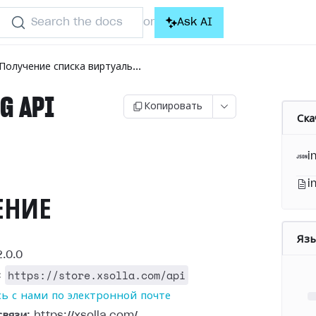
Search the docs
Ask AI
or
Получение списка виртуаль...
G API
Копировать
Ска
)
i
i
ЕНИЕ
Яз
.0.0
https://store.xsolla.com/api
:
ь с нами по электронной почте
связи:
https://xsolla.com/