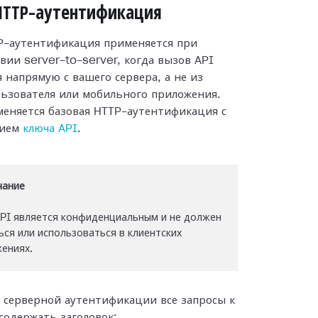
HTTP-аутентификация
P-аутентификация применяется при
вии server-to-server, когда вызов API
 напрямую с вашего сервера, а не из
льзователя или мобильного приложения.
еняется базовая HTTP-аутентификация с
нием
ключа API
.
чание
PI является конфиденциальным и не должен
ься или использоваться в клиентских
ениях.
 серверной аутентификации все запросы к
содержать заголовок: