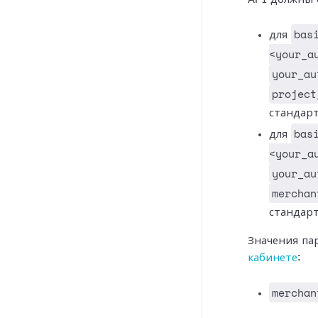
bas
для
<your_a
your_au
project
стандар
bas
для
<your_a
your_au
merchan
стандар
Значения па
кабинете
:
merchan