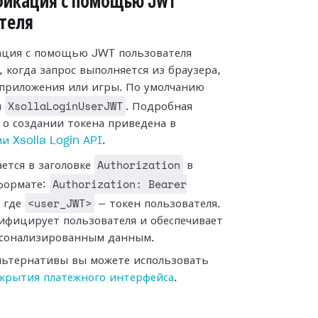
фикация с помощью JWT
теля
ция с помощью JWT пользователя
 когда запрос выполняется из браузера,
приложения или игры. По умолчанию
XsollaLoginUserJWT
я
. Подробная
о создании токена приведена в
и Xsolla Login API
.
Authorization
ается в заголовке
в
Authorization: Bearer
формате:
<user_JWT>
, где
— токен пользователя.
ифицирует пользователя и обеспечивает
рсонализированным данным.
альтернативы вы можете использовать
ткрытия платежного интерфейса
.