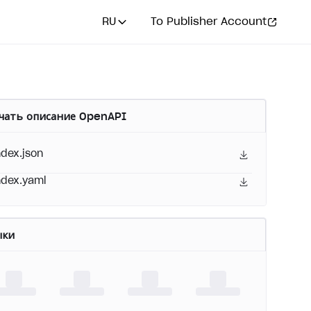
RU
To Publisher Account
чать описание OpenAPI
ndex.json
ndex.yaml
ыки