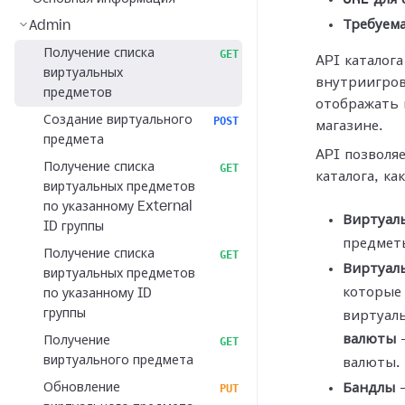
Требуема
Admin
Получение списка
GET
API каталога
виртуальных
внутриигров
предметов
отображать 
Создание виртуального
POST
магазине.
предмета
API позволя
Получение списка
GET
каталога, как
виртуальных предметов
по указанному External
Виртуал
ID группы
предметы
Получение списка
GET
Виртуал
виртуальных предметов
которые
по указанному ID
группы
виртуал
валюты
—
Получение
GET
виртуального предмета
валюты.
Обновление
Бандлы
—
PUT