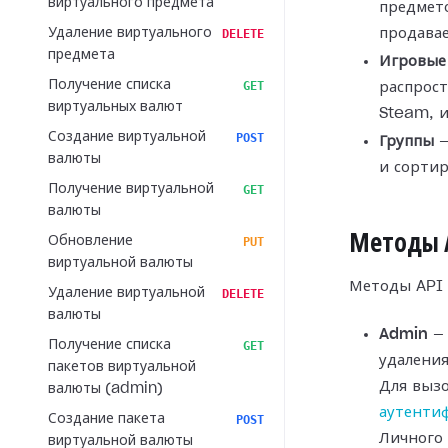
виртуального предмета
предмет
Удаление виртуального
продавае
DELETE
предмета
Игровые
Получение списка
GET
распрост
виртуальных валют
Steam, 
Создание виртуальной
POST
Группы
—
валюты
и сортир
Получение виртуальной
GET
валюты
Методы 
Обновление
PUT
виртуальной валюты
Методы API 
Удаление виртуальной
DELETE
валюты
Admin
— 
Получение списка
GET
удаления
пакетов виртуальной
Для выз
валюты (admin)
аутенти
Создание пакета
POST
Личного 
виртуальной валюты