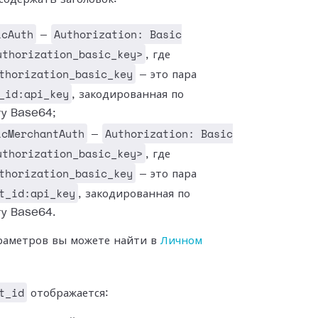
icAuth
Authorization: Basic
—
uthorization_basic_key>
, где
thorization_basic_key
— это пара
_id:api_key
, закодированная по
ту Base64;
icMerchantAuth
Authorization: Basic
—
uthorization_basic_key>
, где
thorization_basic_key
— это пара
t_id:api_key
, закодированная по
ту Base64.
раметров вы можете найти в
Личном
t_id
отображается: