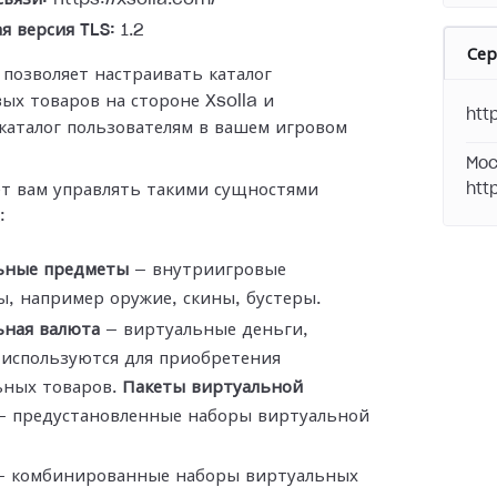
я версия TLS:
1.2
Се
 позволяет настраивать каталог
ых товаров на стороне Xsolla и
htt
каталог пользователям в вашем игровом
Moc
ет вам управлять такими сущностями
htt
:
ьные предметы
— внутриигровые
, например оружие, скины, бустеры.
ьная валюта
— виртуальные деньги,
 используются для приобретения
ьных товаров.
Пакеты виртуальной
 предустановленные наборы виртуальной
 комбинированные наборы виртуальных