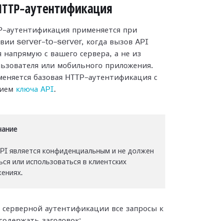
HTTP-аутентификация
P-аутентификация применяется при
вии server-to-server, когда вызов API
 напрямую с вашего сервера, а не из
льзователя или мобильного приложения.
еняется базовая HTTP-аутентификация с
нием
ключа API
.
чание
PI является конфиденциальным и не должен
ься или использоваться в клиентских
ениях.
 серверной аутентификации все запросы к
содержать заголовок: