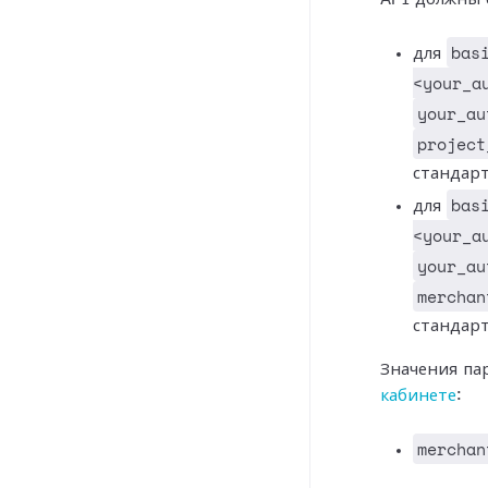
bas
для
<your_a
your_au
project
стандар
bas
для
<your_a
your_au
merchan
стандар
Значения па
кабинете
:
merchan