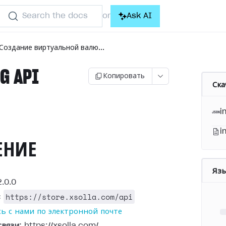
Search the docs
Ask AI
or
Создание виртуальной валю...
G API
Копировать
Ска
)
i
i
ЕНИЕ
Яз
.0.0
https://store.xsolla.com/api
:
ь с нами по электронной почте
связи:
https://xsolla.com/