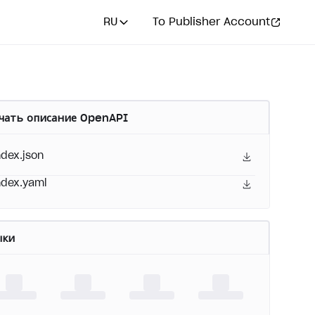
RU
To Publisher Account
чать описание OpenAPI
ndex.json
ndex.yaml
ыки