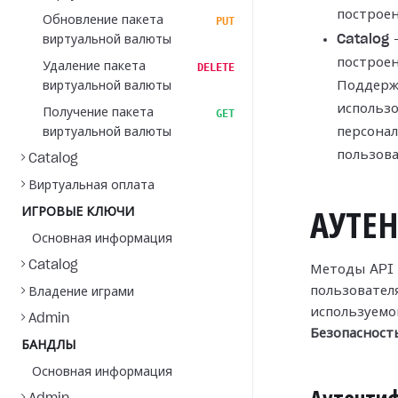
построен
Обновление пакета
PUT
Catalog
—
виртуальной валюты
построен
Удаление пакета
DELETE
Поддерж
виртуальной валюты
использо
Получение пакета
GET
персонал
виртуальной валюты
пользов
Catalog
Виртуальная оплата
ИГРОВЫЕ КЛЮЧИ
АУТЕ
Основная информация
Catalog
Методы API 
пользователя
Владение играми
используемо
Admin
Безопасност
БАНДЛЫ
Основная информация