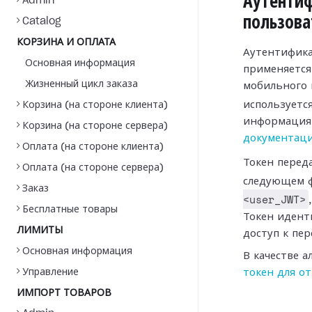
Аутенти
Admin
пользова
Catalog
КОРЗИНА И ОПЛАТА
Аутентифика
Основная информация
применяется,
Жизненный цикл заказа
мобильного 
используетс
Корзина (на стороне клиента)
информация 
Корзина (на стороне сервера)
документаци
Оплата (на стороне клиента)
Токен перед
Оплата (на стороне сервера)
следующем 
Заказ
<user_JWT>
Бесплатные товары
Токен идент
ЛИМИТЫ
доступ к пе
Основная информация
В качестве 
Управление
токен для о
ИМПОРТ ТОВАРОВ