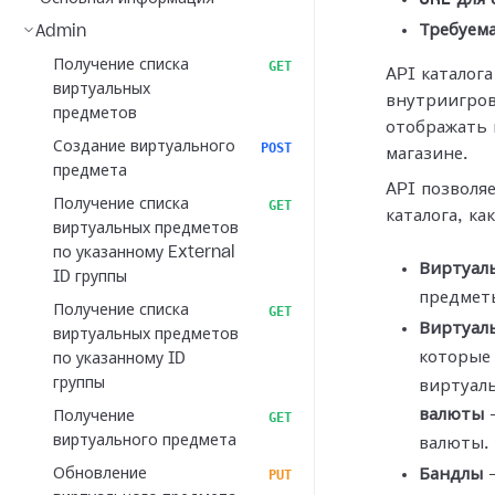
Требуема
Admin
Получение списка
GET
API каталога
виртуальных
внутриигров
предметов
отображать 
Создание виртуального
POST
магазине.
предмета
API позволя
Получение списка
GET
каталога, как
виртуальных предметов
по указанному External
Виртуал
ID группы
предметы
Получение списка
GET
Виртуал
виртуальных предметов
которые
по указанному ID
группы
виртуал
валюты
—
Получение
GET
виртуального предмета
валюты.
Обновление
Бандлы
—
PUT