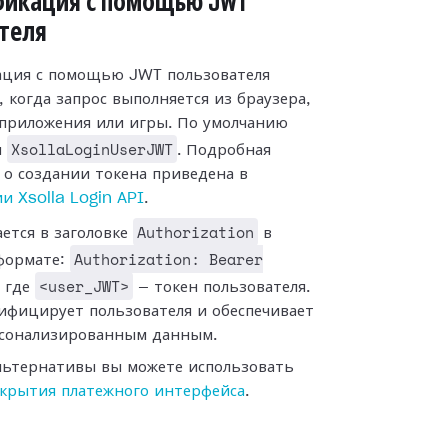
фикация с помощью JWT
теля
ция с помощью JWT пользователя
 когда запрос выполняется из браузера,
приложения или игры. По умолчанию
XsollaLoginUserJWT
я
. Подробная
о создании токена приведена в
и Xsolla Login API
.
Authorization
ается в заголовке
в
Authorization: Bearer
формате:
<user_JWT>
, где
— токен пользователя.
ифицирует пользователя и обеспечивает
рсонализированным данным.
альтернативы вы можете использовать
ткрытия платежного интерфейса
.