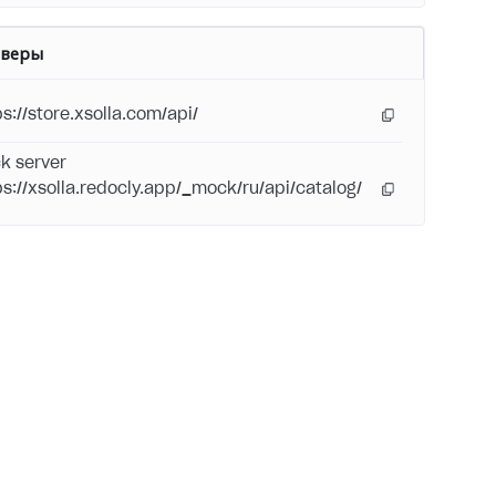
рверы
ps://store.xsolla.com/api/
k server
ps://xsolla.redocly.app/_mock/ru/api/catalog/