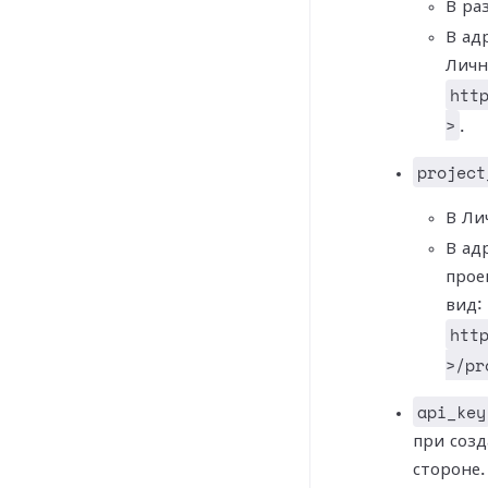
В ра
В ад
Личн
htt
>
.
project
В Ли
В ад
прое
вид:
htt
>/pr
api_key
при созд
стороне.