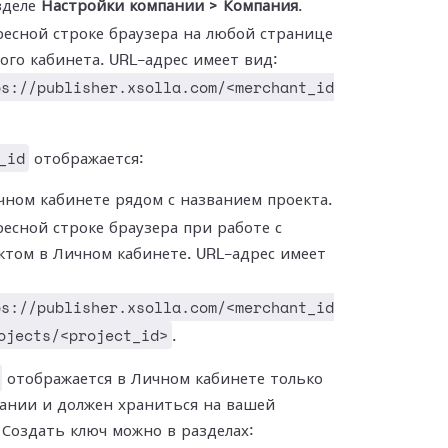
зделе
Настройки компании > Компания
.
ресной строке браузера на любой странице
ого кабинета. URL-адрес имеет вид:
ps://publisher.xsolla.com/<merchant_id
_id
отображается:
чном кабинете рядом с названием проекта.
ресной строке браузера при работе с
ктом в Личном кабинете. URL-адрес имеет
ps://publisher.xsolla.com/<merchant_id
ojects/<project_id>
.
отображается в Личном кабинете только
ании и должен храниться на вашей
 Создать ключ можно в разделах: