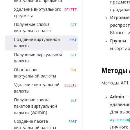
виртуального предмета
предмет
Удаление виртуального
продавае
DELETE
предмета
Игровые
Получение списка
GET
распрост
виртуальных валют
Steam, 
Создание виртуальной
POST
Группы
—
валюты
и сортир
Получение виртуальной
GET
валюты
Методы 
Обновление
PUT
виртуальной валюты
Методы API 
Удаление виртуальной
DELETE
валюты
Admin
— 
Получение списка
GET
удаления
пакетов виртуальной
Для выз
валюты (admin)
аутенти
Создание пакета
POST
Личного 
виртуальной валюты