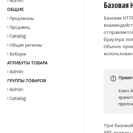
Admin
Базовая 
ОБЩИЕ
Базовая HTT
Предзаказы
взаимодейст
Продавец
отправляется
Catalog
браузера по
Общие регионы
Обычно прим
использова
Вебхуки
АТРИБУТЫ ТОВАРА
Admin
Приме
ГРУППЫ ТОВАРОВ
Admin
Ключ A
хранит
Catalog
прилож
При базовой
API должны 