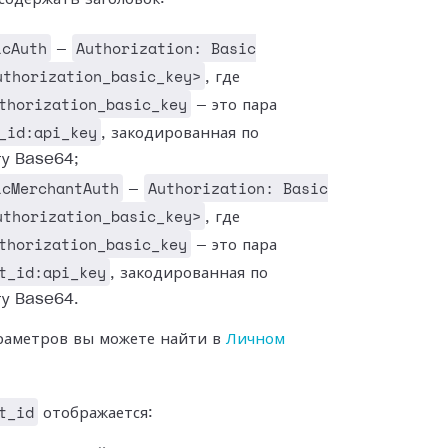
icAuth
Authorization: Basic
—
uthorization_basic_key>
, где
thorization_basic_key
— это пара
_id:api_key
, закодированная по
ту Base64;
icMerchantAuth
Authorization: Basic
—
uthorization_basic_key>
, где
thorization_basic_key
— это пара
t_id:api_key
, закодированная по
ту Base64.
раметров вы можете найти в
Личном
t_id
отображается: