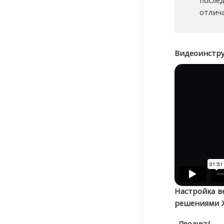
после
отлич
Видеоинстру
Настройка в
решениями X