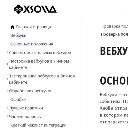
Проверка по
Главная страница
Проверка пол
Вебхуки
Основные положения
ВЕБХУ
Список обязательных вебхуков
Настройка вебхуков в Личном
кабинете
Тестирование вебхуков в Личном
ОСНО
кабинете
Обработчик вебхуков
Вебхуки — э
Ошибки
событиях. П
Лучшие практики
Xsolla отпр
в
котором п
Частые вопросы
отправляетс
Краткий чеклист интеграции