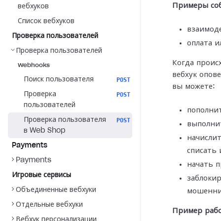
Примеры со
вебхуков
Список вебхуков
взаимоде
Проверка пользователей
оплата и
Проверка пользователей
Когда проис
Webhooks
вебхук опов
Поиск пользователя
POST
вы можете:
Проверка
POST
пользователей
пополнит
Проверка пользователя
POST
выполнит
в Web Shop
начисли
Payments
списать 
Payments
начать п
Игровые сервисы
заблокир
Объединенные вебхуки
мошенни
Отдельные вебхуки
Пример рабо
Вебхук персонализации