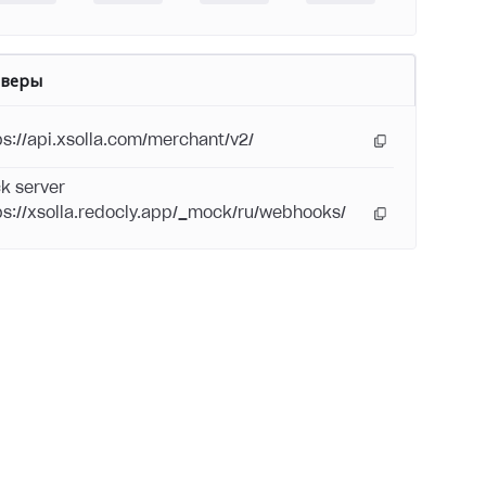
рверы
ps://api.xsolla.com/merchant/v2/
k server
ps://xsolla.redocly.app/_mock/ru/webhooks/