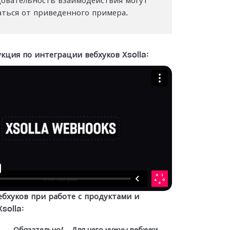
довательность взаимодействия могут
аться от приведенного примера.
кция по интеграции вебхуков Xsolla:
ебхуков при работе с продуктами и
solla: