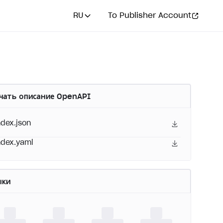
RU
To Publisher Account
чать описание OpenAPI
ndex.json
ndex.yaml
ыки