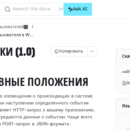
Search the docs
Ask AI
or
льзователей
/
ьзователя в W...
КИ (1.0)
Копировать
Ска
i
ВНЫЕ ПОЛОЖЕНИЯ
i
то оповещения о происходящих в системе
ри наступлении
определенного события
Яз
авляет HTTP-запрос к вашему приложению,
ередаются данные о событии. Чаще всего
я POST-запрос в
JSON-формате.