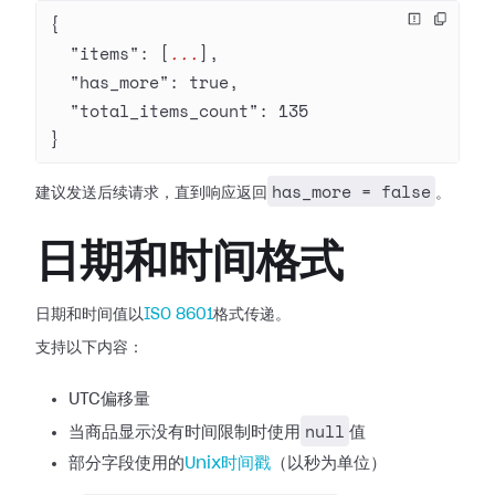
{
  "items"
: [
...
],
  "has_more"
: 
true
,
  "total_items_count"
: 
135
}
has_more = false
建议发送后续请求，直到响应返回
。
日期和时间格式
日期和时间值以
ISO 8601
格式传递。
支持以下内容：
UTC偏移量
null
当商品显示没有时间限制时使用
值
部分字段使用的
Unix时间戳
（以秒为单位）