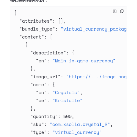
核心实体结构示例：
{
  "attributes"
: [],
  "bundle_type"
: 
"virtual_currency_package"
,
  "content"
: [
    {
      "description"
: {
        "en"
: 
"Main in-game currency"
      },
      "image_url"
: 
"https://.../image.png"
,
      "name"
: {
        "en"
: 
"Crystals"
,
        "de"
: 
"Kristalle"
      },
      "quantity"
: 
500
,
      "sku"
: 
"com.xsolla.crystal_2"
,
      "type"
: 
"virtual_currency"