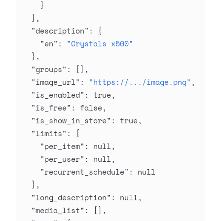
    }
  ],
  "description"
: {
    "en"
: 
"Crystals x500"
  },
  "groups"
: [],
  "image_url"
: 
"https://.../image.png"
,
  "is_enabled"
: 
true
,
  "is_free"
: 
false
,
  "is_show_in_store"
: 
true
,
  "limits"
: {
    "per_item"
: 
null
,
    "per_user"
: 
null
,
    "recurrent_schedule"
: 
null
  },
  "long_description"
: 
null
,
  "media_list"
: [],