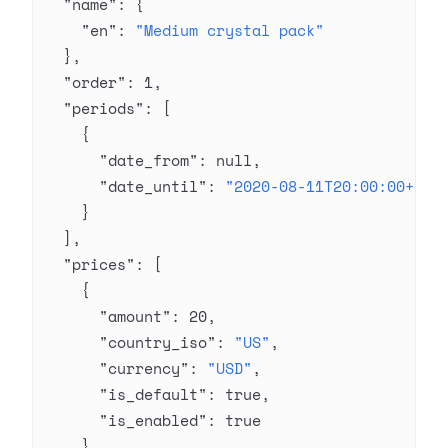
  "name"
: {
    "en"
: 
"Medium crystal pack"
  },
  "order"
: 
1
,
  "periods"
: [
    {
      "date_from"
: 
null
,
      "date_until"
: 
"2020-08-11T20:00:00+03:
    }
  ],
  "prices"
: [
    {
      "amount"
: 
20
,
      "country_iso"
: 
"US"
,
      "currency"
: 
"USD"
,
      "is_default"
: 
true
,
      "is_enabled"
: 
true
    }