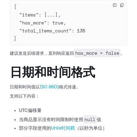
{
  "items"
: [
...
],
  "has_more"
: 
true
,
  "total_items_count"
: 
135
}
has_more = false
建议发送后续请求，直到响应返回
。
日期和时间格式
日期和时间值以
ISO 8601
格式传递。
支持以下内容：
UTC偏移量
null
当商品显示没有时间限制时使用
值
部分字段使用的
Unix时间戳
（以秒为单位）