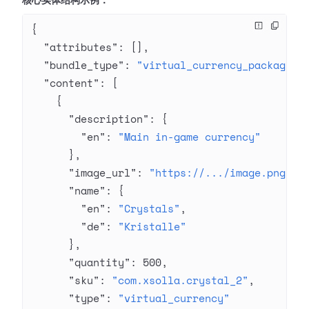
核心实体结构示例：
{
  "attributes"
: [],
  "bundle_type"
: 
"virtual_currency_package"
,
  "content"
: [
    {
      "description"
: {
        "en"
: 
"Main in-game currency"
      },
      "image_url"
: 
"https://.../image.png"
,
      "name"
: {
        "en"
: 
"Crystals"
,
        "de"
: 
"Kristalle"
      },
      "quantity"
: 
500
,
      "sku"
: 
"com.xsolla.crystal_2"
,
      "type"
: 
"virtual_currency"