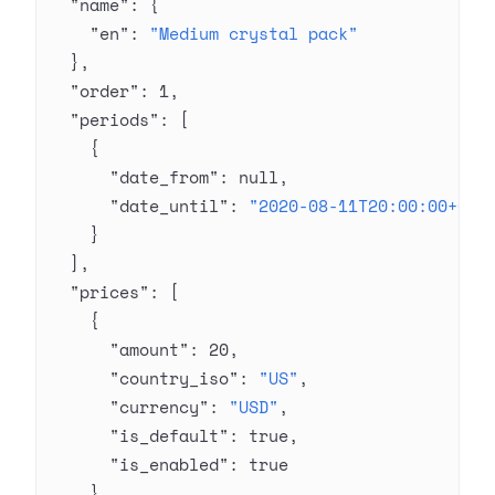
  "name"
: {
    "en"
: 
"Medium crystal pack"
  },
  "order"
: 
1
,
  "periods"
: [
    {
      "date_from"
: 
null
,
      "date_until"
: 
"2020-08-11T20:00:00+03:
    }
  ],
  "prices"
: [
    {
      "amount"
: 
20
,
      "country_iso"
: 
"US"
,
      "currency"
: 
"USD"
,
      "is_default"
: 
true
,
      "is_enabled"
: 
true
    }