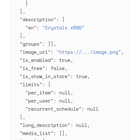
    }
  ],
  "description"
: {
    "en"
: 
"Crystals x500"
  },
  "groups"
: [],
  "image_url"
: 
"https://.../image.png"
,
  "is_enabled"
: 
true
,
  "is_free"
: 
false
,
  "is_show_in_store"
: 
true
,
  "limits"
: {
    "per_item"
: 
null
,
    "per_user"
: 
null
,
    "recurrent_schedule"
: 
null
  },
  "long_description"
: 
null
,
  "media_list"
: [],