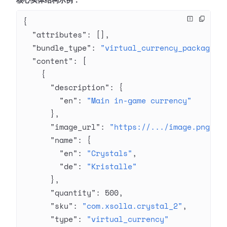
核心实体结构示例：
{
  "attributes"
: [],
  "bundle_type"
: 
"virtual_currency_package"
,
  "content"
: [
    {
      "description"
: {
        "en"
: 
"Main in-game currency"
      },
      "image_url"
: 
"https://.../image.png"
,
      "name"
: {
        "en"
: 
"Crystals"
,
        "de"
: 
"Kristalle"
      },
      "quantity"
: 
500
,
      "sku"
: 
"com.xsolla.crystal_2"
,
      "type"
: 
"virtual_currency"