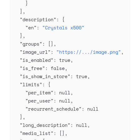
    }
  ],
  "description"
: {
    "en"
: 
"Crystals x500"
  },
  "groups"
: [],
  "image_url"
: 
"https://.../image.png"
,
  "is_enabled"
: 
true
,
  "is_free"
: 
false
,
  "is_show_in_store"
: 
true
,
  "limits"
: {
    "per_item"
: 
null
,
    "per_user"
: 
null
,
    "recurrent_schedule"
: 
null
  },
  "long_description"
: 
null
,
  "media_list"
: [],