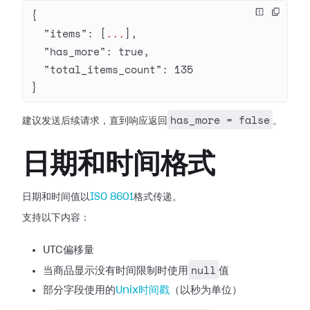
{
  "items"
: [
...
],
  "has_more"
: 
true
,
  "total_items_count"
: 
135
}
has_more = false
建议发送后续请求，直到响应返回
。
日期和时间格式
日期和时间值以
ISO 8601
格式传递。
支持以下内容：
UTC偏移量
null
当商品显示没有时间限制时使用
值
部分字段使用的
Unix时间戳
（以秒为单位）