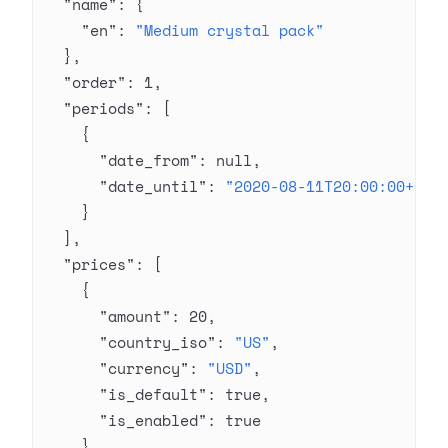
  "name"
: {
    "en"
: 
"Medium crystal pack"
  },
  "order"
: 
1
,
  "periods"
: [
    {
      "date_from"
: 
null
,
      "date_until"
: 
"2020-08-11T20:00:00+03:
    }
  ],
  "prices"
: [
    {
      "amount"
: 
20
,
      "country_iso"
: 
"US"
,
      "currency"
: 
"USD"
,
      "is_default"
: 
true
,
      "is_enabled"
: 
true
    }