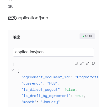
OK.
正文
application/json
200
响应
application/json
[
{
"agreement_document_id"
: 
"Organization 
"currency"
: 
"RUB"
"is_direct_payout"
: 
false
"is_draft_by_agreement"
: 
true
"month"
: 
"January"