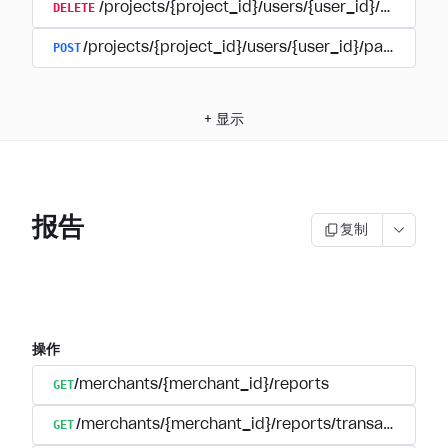
DELETE
/projects/{project_id}/users/{user_id}/paymen
POST
/projects/{project_id}/users/{user_id}/payments/
+
显示
报告
复制
操作
GET
/merchants/{merchant_id}/reports
GET
/merchants/{merchant_id}/reports/transactions/reg