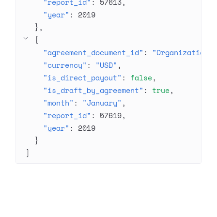
"report_id"
: 
57613
"year"
: 
2019
}
{
"agreement_document_id"
: 
"Organization 
"currency"
: 
"USD"
"is_direct_payout"
: 
false
"is_draft_by_agreement"
: 
true
"month"
: 
"January"
"report_id"
: 
57619
"year"
: 
2019
}
]