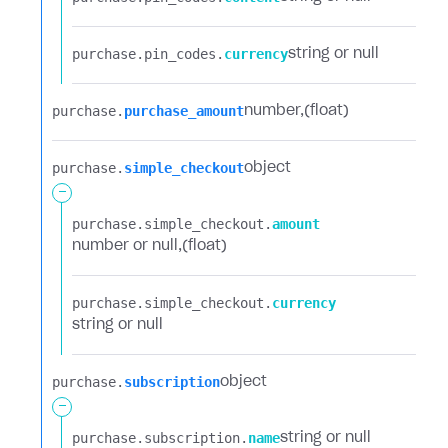
purchase.​
pin_codes.​
currency
string or null
purchase.​
purchase_amount
number
(float)
purchase.​
simple_checkout
object
-
purchase.​
simple_checkout.​
amount
number or null
(float)
purchase.​
simple_checkout.​
currency
string or null
purchase.​
subscription
object
-
purchase.​
subscription.​
name
string or null