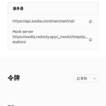
服务器
https://api.xsolla.com/merchant/v2/
Mock server
https://xsolla.redocly.app/_mock/zh/api/pay-
station/
令牌
复制