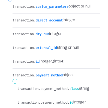
transaction.​
custom_parameters
object or null
transaction.​
direct_account
integer
transaction.​
dry_run
integer
transaction.​
external_id
string or null
transaction.​
id
integer
(int64)
transaction.​
payment_method
object
-
transaction.​
payment_method.​
class
string
transaction.​
payment_method.​
id
integer