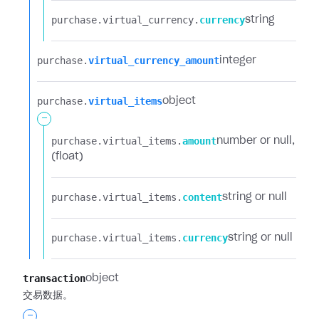
purchase.​
virtual_currency.​
currency
string
purchase.​
virtual_currency_amount
integer
purchase.​
virtual_items
object
-
purchase.​
virtual_items.​
amount
number or null
(float)
purchase.​
virtual_items.​
content
string or null
purchase.​
virtual_items.​
currency
string or null
transaction
object
交易数据。
-