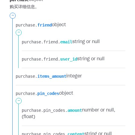
购买详细信息。
-
purchase.​
friend
object
-
purchase.​
friend.​
email
string or null
purchase.​
friend.​
user_id
string or null
purchase.​
items_amount
integer
purchase.​
pin_codes
object
-
purchase.​
pin_codes.​
amount
number or null
(float)
purchase.​
pin_codes.​
content
string or null