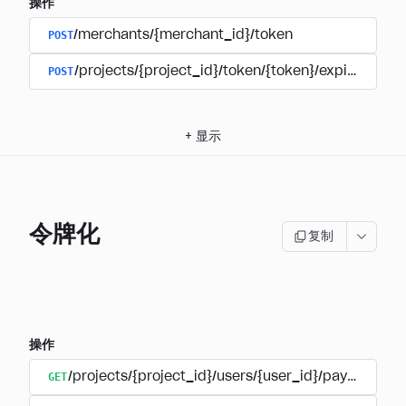
操作
POST
/merchants/{merchant_id}/token
POST
/projects/{project_id}/token/{token}/expire
+
显示
令牌化
复制
操作
GET
/projects/{project_id}/users/{user_id}/payment_a