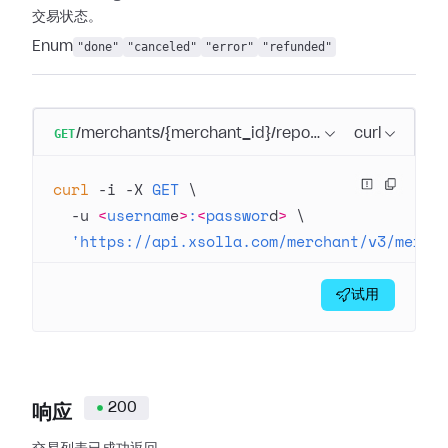
交易状态。
Enum
"done"
"canceled"
"error"
"refunded"
GET
/merchants/{merchant_id}/reports/transactions/reg
curl
curl
 -i
 -X
 GET
 \
  -u
 <
usernam
e
>
:
<
passwor
d
>
 \
  'https://api.xsolla.com/merchant/v3/merch
试用
200
响应