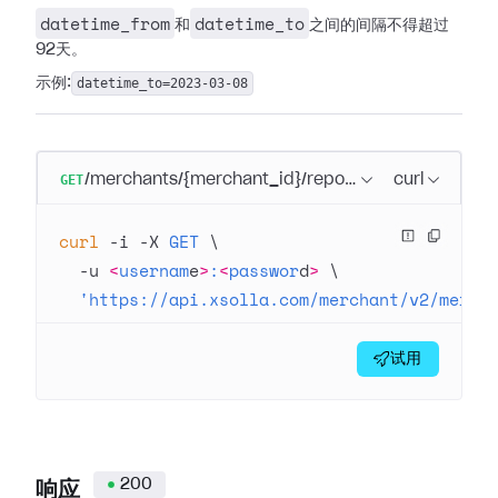
datetime_from
datetime_to
和
之间的间隔不得超过
92天。
示例:
datetime_to=2023-03-08
GET
/merchants/{merchant_id}/reports
curl
curl
 -i
 -X
 GET
 \
  -u
 <
usernam
e
>
:
<
passwor
d
>
 \
  'https://api.xsolla.com/merchant/v2/merch
试用
200
响应