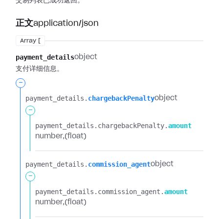
交易列表已成功返回。
正文
application/json
Array [
payment_details
object
支付详细信息。
-
payment_details.​
chargebackPenalty
object
-
payment_details.​
chargebackPenalty.​
amount
number
(float)
payment_details.​
commission_agent
object
-
payment_details.​
commission_agent.​
amount
number
(float)