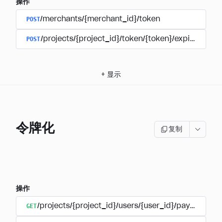
操作
POST
/merchants/{merchant_id}/token
POST
/projects/{project_id}/token/{token}/expire
+
显示
令牌化
复制
操作
GET
/projects/{project_id}/users/{user_id}/payment_a