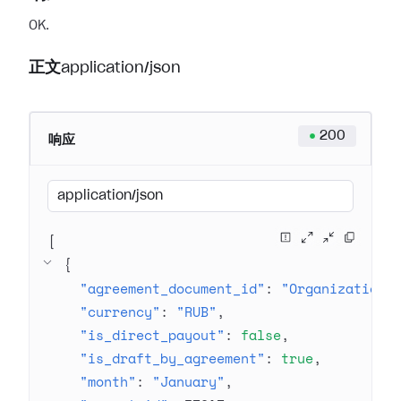
OK.
正文
application/json
200
响应
application/json
[
{
"agreement_document_id"
: 
"Organization 
"currency"
: 
"RUB"
"is_direct_payout"
: 
false
"is_draft_by_agreement"
: 
true
"month"
: 
"January"