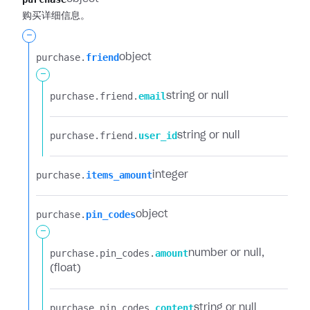
购买详细信息。
-
purchase.​
friend
object
-
purchase.​
friend.​
email
string or null
purchase.​
friend.​
user_id
string or null
purchase.​
items_amount
integer
purchase.​
pin_codes
object
-
purchase.​
pin_codes.​
amount
number or null
(float)
purchase.​
pin_codes.​
content
string or null