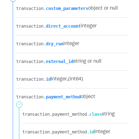
transaction.​
custom_parameters
object or null
transaction.​
direct_account
integer
transaction.​
dry_run
integer
transaction.​
external_id
string or null
transaction.​
id
integer
(int64)
transaction.​
payment_method
object
-
transaction.​
payment_method.​
class
string
transaction.​
payment_method.​
id
integer