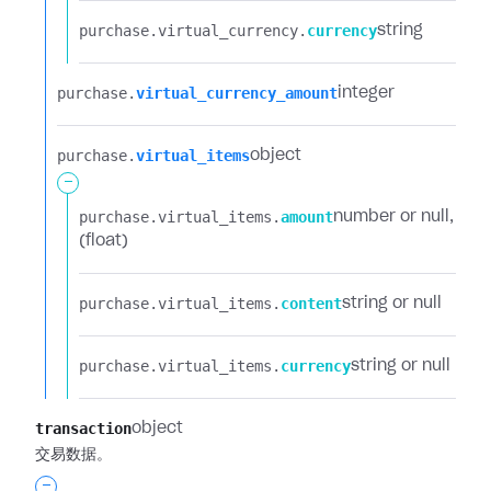
purchase.​
virtual_currency.​
currency
string
purchase.​
virtual_currency_amount
integer
purchase.​
virtual_items
object
-
purchase.​
virtual_items.​
amount
number or null
(float)
purchase.​
virtual_items.​
content
string or null
purchase.​
virtual_items.​
currency
string or null
transaction
object
交易数据。
-