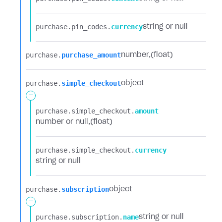
purchase.​
pin_codes.​
currency
string or null
purchase.​
purchase_amount
number
(float)
purchase.​
simple_checkout
object
-
purchase.​
simple_checkout.​
amount
number or null
(float)
purchase.​
simple_checkout.​
currency
string or null
purchase.​
subscription
object
-
purchase.​
subscription.​
name
string or null