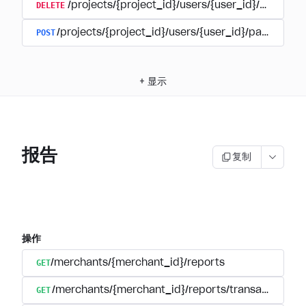
DELETE
/projects/{project_id}/users/{user_id}/paymen
POST
/projects/{project_id}/users/{user_id}/payments/
+
显示
报告
复制
操作
GET
/merchants/{merchant_id}/reports
GET
/merchants/{merchant_id}/reports/transactions/reg