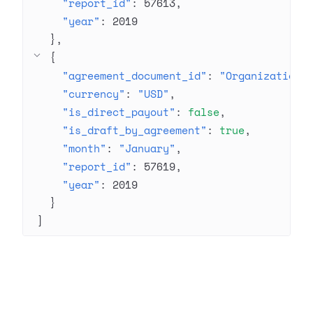
"report_id"
: 
57613
"year"
: 
2019
}
{
"agreement_document_id"
: 
"Organization 
"currency"
: 
"USD"
"is_direct_payout"
: 
false
"is_draft_by_agreement"
: 
true
"month"
: 
"January"
"report_id"
: 
57619
"year"
: 
2019
}
]