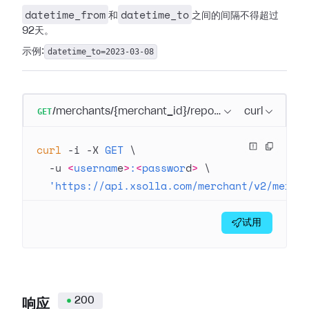
datetime_from
datetime_to
和
之间的间隔不得超过
92天。
示例:
datetime_to=2023-03-08
GET
/merchants/{merchant_id}/reports
curl
curl
 -i
 -X
 GET
 \
  -u
 <
usernam
e
>
:
<
passwor
d
>
 \
  'https://api.xsolla.com/merchant/v2/merch
试用
200
响应