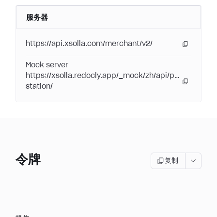
服务器
https://api.xsolla.com/merchant/v2/
Mock server
https://xsolla.redocly.app/_mock/zh/api/pay-
station/
令牌
复制