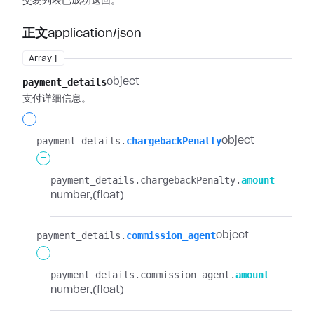
交易列表已成功返回。
正文
application/json
Array [
payment_details
object
支付详细信息。
-
payment_details.​
chargebackPenalty
object
-
payment_details.​
chargebackPenalty.​
amount
number
(float)
payment_details.​
commission_agent
object
-
payment_details.​
commission_agent.​
amount
number
(float)