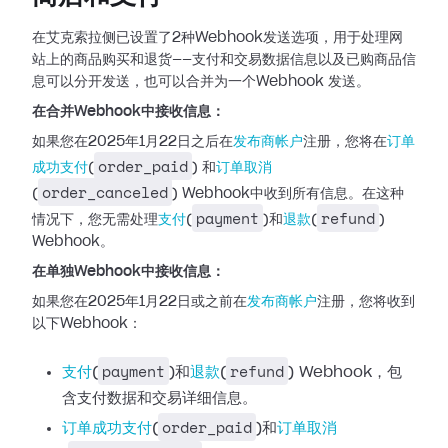
在艾克索拉侧已设置了2种Webhook发送选项，用于处理网
站上的商品购买和退货——支付和交易数据信息以及已购商品信
息可以分开发送，也可以合并为一个Webhook
发送。
在合并Webhook中接收信息：
如果您在2025年1月22日之后在
发布商帐户
注册，您将在
订单
order_paid
成功支付
(
)
和
订单取消
order_canceled
(
)
Webhook中收到所有信息。在这种
payment
refund
情况下，您无需处理
支付
(
)和
退款
(
)
Webhook。
在单独Webhook中接收信息：
如果您在2025年1月22日或之前在
发布商帐户
注册，您将收到
以下Webhook：
payment
refund
支付
(
)和
退款
(
) Webhook，包
含支付数据和交易详细信息。
order_paid
订单成功支付
(
)和
订单取消