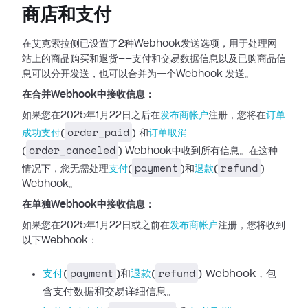
商店和支付
在艾克索拉侧已设置了2种Webhook发送选项，用于处理网
站上的商品购买和退货——支付和交易数据信息以及已购商品信
息可以分开发送，也可以合并为一个Webhook
发送。
在合并Webhook中接收信息：
如果您在2025年1月22日之后在
发布商帐户
注册，您将在
订单
order_paid
成功支付
(
)
和
订单取消
order_canceled
(
)
Webhook中收到所有信息。在这种
payment
refund
情况下，您无需处理
支付
(
)和
退款
(
)
Webhook。
在单独Webhook中接收信息：
如果您在2025年1月22日或之前在
发布商帐户
注册，您将收到
以下Webhook：
payment
refund
支付
(
)和
退款
(
) Webhook，包
含支付数据和交易详细信息。