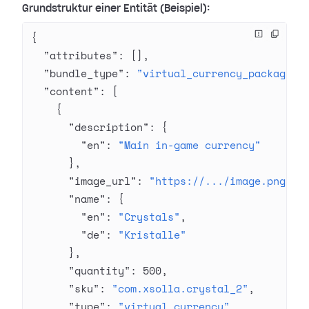
Grundstruktur einer Entität (Beispiel):
{
  "attributes"
: [],
  "bundle_type"
: 
"virtual_currency_package"
,
  "content"
: [
    {
      "description"
: {
        "en"
: 
"Main in-game currency"
      },
      "image_url"
: 
"https://.../image.png"
,
      "name"
: {
        "en"
: 
"Crystals"
,
        "de"
: 
"Kristalle"
      },
      "quantity"
: 
500
,
      "sku"
: 
"com.xsolla.crystal_2"
,
      "type"
: 
"virtual_currency"