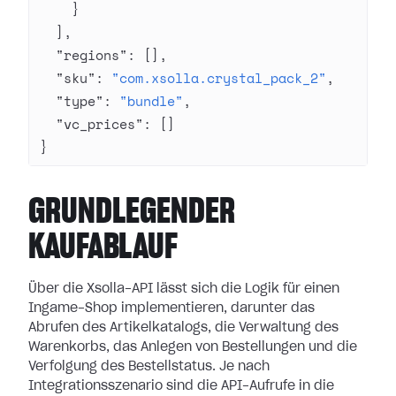
    }
  ],
  "regions"
: [],
  "sku"
: 
"com.xsolla.crystal_pack_2"
,
  "type"
: 
"bundle"
,
  "vc_prices"
: []
}
GRUNDLEGENDER
KAUFABLAUF
Über die Xsolla-API lässt sich die Logik für einen
Ingame-Shop implementieren, darunter das
Abrufen des Artikelkatalogs, die Verwaltung des
Warenkorbs, das Anlegen von Bestellungen und die
Verfolgung des Bestellstatus. Je nach
Integrationsszenario sind die API-Aufrufe in die