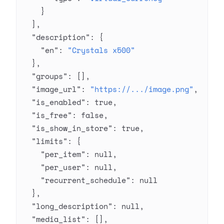
    }
  ],
  "description"
: {
    "en"
: 
"Crystals x500"
  },
  "groups"
: [],
  "image_url"
: 
"https://.../image.png"
,
  "is_enabled"
: 
true
,
  "is_free"
: 
false
,
  "is_show_in_store"
: 
true
,
  "limits"
: {
    "per_item"
: 
null
,
    "per_user"
: 
null
,
    "recurrent_schedule"
: 
null
  },
  "long_description"
: 
null
,
  "media_list"
: [],