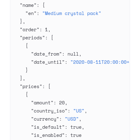
  "name"
: {
    "en"
: 
"Medium crystal pack"
  },
  "order"
: 
1
,
  "periods"
: [
    {
      "date_from"
: 
null
,
      "date_until"
: 
"2020-08-11T20:00:00+03:
    }
  ],
  "prices"
: [
    {
      "amount"
: 
20
,
      "country_iso"
: 
"US"
,
      "currency"
: 
"USD"
,
      "is_default"
: 
true
,
      "is_enabled"
: 
true