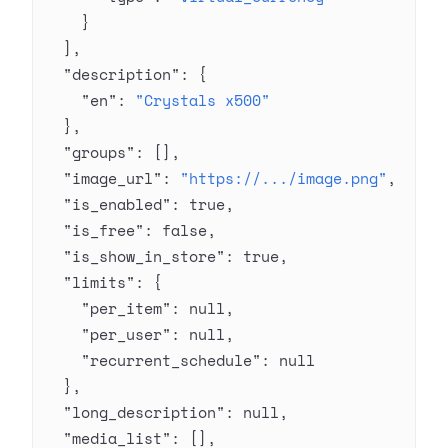
    }
  ],
  "description"
: {
    "en"
: 
"Crystals x500"
  },
  "groups"
: [],
  "image_url"
: 
"https://.../image.png"
,
  "is_enabled"
: 
true
,
  "is_free"
: 
false
,
  "is_show_in_store"
: 
true
,
  "limits"
: {
    "per_item"
: 
null
,
    "per_user"
: 
null
,
    "recurrent_schedule"
: 
null
  },
  "long_description"
: 
null
,
  "media_list"
: [],