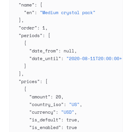
  "name"
: {
    "en"
: 
"Medium crystal pack"
  },
  "order"
: 
1
,
  "periods"
: [
    {
      "date_from"
: 
null
,
      "date_until"
: 
"2020-08-11T20:00:00+03:
    }
  ],
  "prices"
: [
    {
      "amount"
: 
20
,
      "country_iso"
: 
"US"
,
      "currency"
: 
"USD"
,
      "is_default"
: 
true
,
      "is_enabled"
: 
true