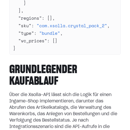
    }
  ],
  "regions"
: [],
  "sku"
: 
"com.xsolla.crystal_pack_2"
,
  "type"
: 
"bundle"
,
  "vc_prices"
: []
}
GRUNDLEGENDER
KAUFABLAUF
Über die Xsolla-API lässt sich die Logik für einen
Ingame-Shop implementieren, darunter das
Abrufen des Artikelkatalogs, die Verwaltung des
Warenkorbs, das Anlegen von Bestellungen und die
Verfolgung des Bestellstatus. Je nach
Integrationsszenario sind die API-Aufrufe in die