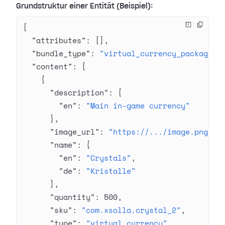
Grundstruktur einer Entität (Beispiel):
{
  "attributes"
: [],
  "bundle_type"
: 
"virtual_currency_package"
,
  "content"
: [
    {
      "description"
: {
        "en"
: 
"Main in-game currency"
      },
      "image_url"
: 
"https://.../image.png"
,
      "name"
: {
        "en"
: 
"Crystals"
,
        "de"
: 
"Kristalle"
      },
      "quantity"
: 
500
,
      "sku"
: 
"com.xsolla.crystal_2"
,
      "type"
: 
"virtual_currency"