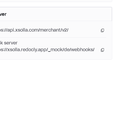
ver
ps://api.xsolla.com/merchant/v2/
k server
ps://xsolla.redocly.app/_mock/de/webhooks/