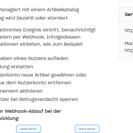
nteragiert mit einem Artikelkatalog
Ser
ng wird bezahlt oder storniert
timmtes Ereignis eintritt, benachrichtigt
htt
ystem per
Webhook. Infolgedessen
Moc
ktionen einleiten, wie zum Beispiel:
htt
aben eines Nutzers aufladen
lung erstatten
erkonto neue Artikel gewähren oder
aus dem Nutzerkonto entfernen
nement aktivieren
tzer bei Betrugsverdacht sperren
er Webhook-Ablauf bei der
icklung: