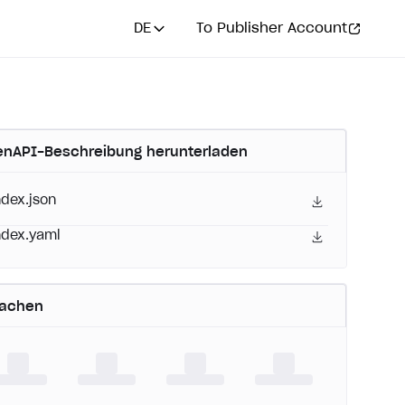
DE
To Publisher Account
nAPI-Beschreibung herunterladen
ndex.json
ndex.yaml
rachen