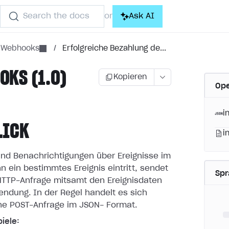
Search the docs
Ask AI
or
e Webhooks
/
Erfolgreiche Bezahlung de...
KS (1.0)
Kopieren
Ope
i
LICK
i
nd Benachrichtigungen über Ereignisse im
n ein bestimmtes
Ereignis eintritt, sendet
Sp
 HTTP-Anfrage mitsamt den Ereignisdaten
endung. In der Regel handelt es sich
ne POST-Anfrage im JSON-
Format.
iele: