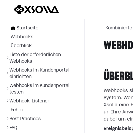
Startseite
Kombiniert
Webhooks
WEBHOO
Überblick
Liste der erforderlichen
Webhooks
Webhooks im Kundenportal
ÜBERB
einrichten
Webhooks im Kundenportal
Webhooks si
testen
System. Wen
Webhook-Listener
Xsolla eine
Fehler
an
Ihre Anw
Best Practices
dabei um ei
FAQ
Ereignisbeisp