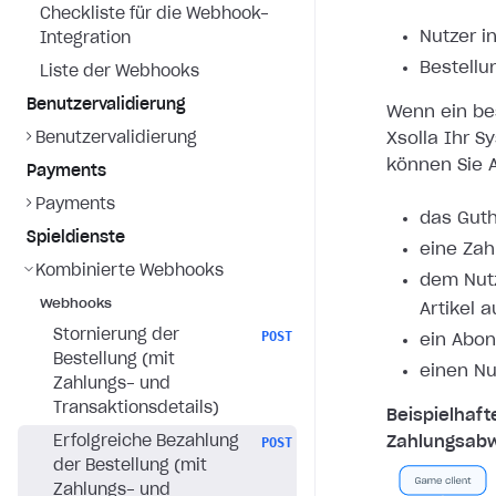
Checkliste für die Webhook-
Nutzer i
Integration
Bestellu
Liste der Webhooks
Benutzervalidierung
Wenn ein bes
Benutzervalidierung
Xsolla Ihr S
können Sie A
Payments
Payments
das Guth
Spieldienste
eine Zah
Kombinierte Webhooks
dem Nutz
Webhooks
Artikel 
Stornierung der
POST
ein Abon
Bestellung (mit
einen Nu
Zahlungs- und
Transaktionsdetails)
Beispielhaft
Erfolgreiche Bezahlung
Zahlungsabw
POST
der Bestellung (mit
Zahlungs- und