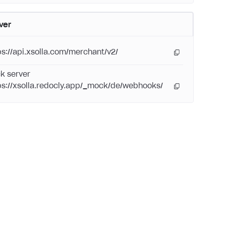
ver
ps://api.xsolla.com/merchant/v2/
k server
ps://xsolla.redocly.app/_mock/de/webhooks/