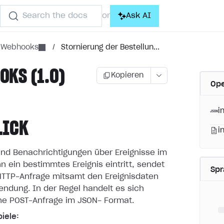
Search the docs
Ask AI
or
e Webhooks
/
Stornierung der Bestellun...
KS (1.0)
Kopieren
Ope
i
LICK
i
nd Benachrichtigungen über Ereignisse im
n ein bestimmtes
Ereignis eintritt, sendet
Sp
 HTTP-Anfrage mitsamt den Ereignisdaten
endung. In der Regel handelt es sich
ne POST-Anfrage im JSON-
Format.
iele: