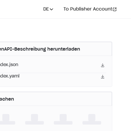
DE
To Publisher Account
nAPI-Beschreibung herunterladen
ndex.json
ndex.yaml
rachen