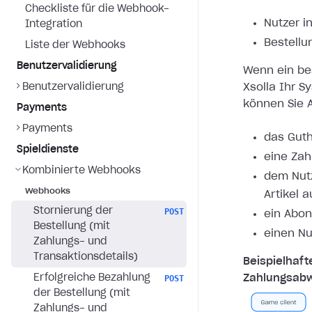
Checkliste für die Webhook-
Nutzer i
Integration
Bestellu
Liste der Webhooks
Benutzervalidierung
Wenn ein bes
Benutzervalidierung
Xsolla Ihr S
können Sie A
Payments
Payments
das Guth
Spieldienste
eine Zah
Kombinierte Webhooks
dem Nutz
Webhooks
Artikel 
Stornierung der
POST
ein Abon
Bestellung (mit
einen Nu
Zahlungs- und
Transaktionsdetails)
Beispielhaft
Erfolgreiche Bezahlung
Zahlungsabw
POST
der Bestellung (mit
Zahlungs- und