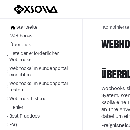
Startseite
Kombiniert
Webhooks
WEBHOO
Überblick
Liste der erforderlichen
Webhooks
Webhooks im Kundenportal
ÜBERB
einrichten
Webhooks im Kundenportal
Webhooks si
testen
System. Wen
Webhook-Listener
Xsolla eine
Fehler
an
Ihre Anw
Best Practices
dabei um ei
FAQ
Ereignisbeisp