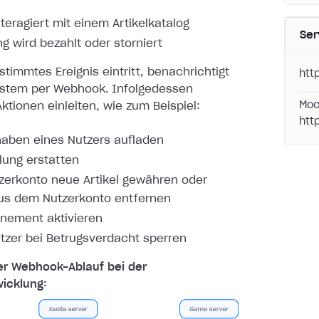
nteragiert mit einem Artikelkatalog
Ser
ng wird bezahlt oder storniert
timmtes Ereignis eintritt, benachrichtigt
htt
ystem per
Webhook. Infolgedessen
Moc
ktionen einleiten, wie zum Beispiel:
htt
aben eines Nutzers aufladen
lung erstatten
erkonto neue Artikel gewähren oder
aus dem Nutzerkonto entfernen
nement aktivieren
tzer bei Betrugsverdacht sperren
er Webhook-Ablauf bei der
icklung: