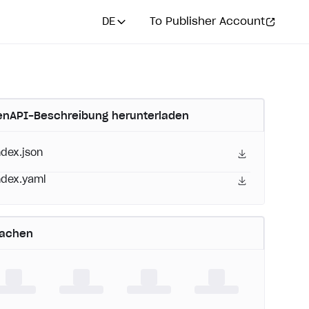
DE
To Publisher Account
nAPI-Beschreibung herunterladen
ndex.json
ndex.yaml
rachen