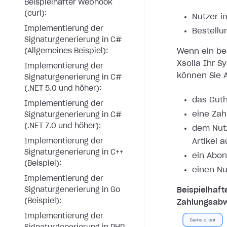
Beispielhafter Webhook
(curl):
Nutzer i
Implementierung der
Bestellu
Signaturgenerierung in C#
(Allgemeines Beispiel):
Wenn ein bes
Xsolla Ihr S
Implementierung der
können Sie A
Signaturgenerierung in C#
(.NET 5.0 und höher):
das Guth
Implementierung der
eine Zah
Signaturgenerierung in C#
(.NET 7.0 und höher):
dem Nutz
Implementierung der
Artikel 
Signaturgenerierung in C++
ein Abon
(Beispiel):
einen Nu
Implementierung der
Signaturgenerierung in Go
Beispielhaft
(Beispiel):
Zahlungsabw
Implementierung der