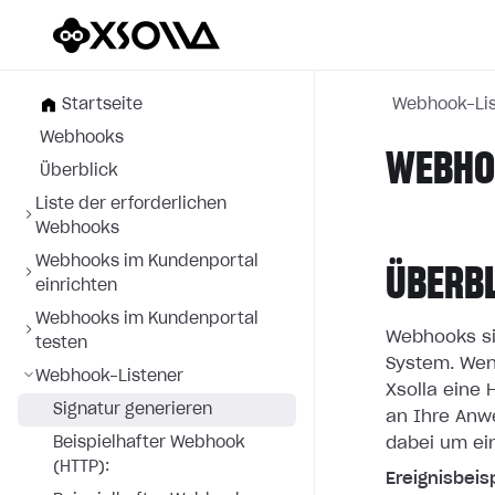
Startseite
Webhook-Lis
Webhooks
WEBHOO
Überblick
Liste der erforderlichen
Webhooks
Webhooks im Kundenportal
ÜBERB
einrichten
Webhooks im Kundenportal
Webhooks si
testen
System. Wen
Webhook-Listener
Xsolla eine
Signatur generieren
an
Ihre Anw
Beispielhafter Webhook
dabei um ei
(HTTP):
Ereignisbeisp