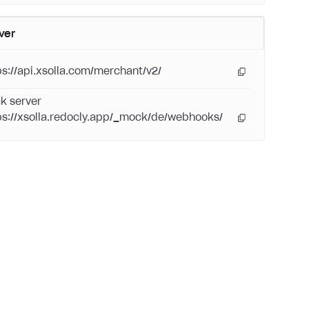
ver
ps://api.xsolla.com/merchant/v2/
k server
ps://xsolla.redocly.app/_mock/de/webhooks/