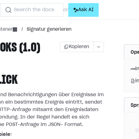
Search the docs
Ask AI
or
tener
/
Signatur generieren
KS (1.0)
Kopieren
Ope
i
LICK
i
nd Benachrichtigungen über Ereignisse im
n ein bestimmtes
Ereignis eintritt, sendet
Sp
 HTTP-Anfrage mitsamt den Ereignisdaten
endung. In der Regel handelt es sich
ne POST-Anfrage im JSON-
Format.
iele: