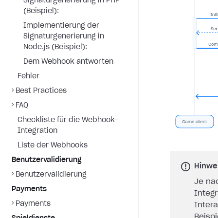
Signaturgenerierung in PHP
(Beispiel):
Implementierung der
Signaturgenerierung in
Node.js (Beispiel):
Dem Webhook antworten
Fehler
Best Practices
FAQ
Checkliste für die Webhook-
Integration
Liste der Webhooks
Benutzervalidierung
Hinwe
Benutzervalidierung
Je na
Payments
Integ
Payments
Inter
Beisp