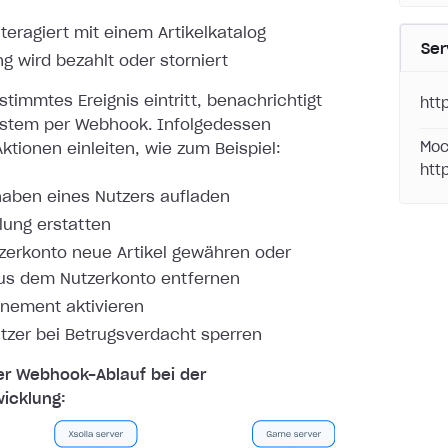
nteragiert mit einem Artikelkatalog
Ser
ng wird bezahlt oder storniert
timmtes Ereignis eintritt, benachrichtigt
htt
ystem per
Webhook. Infolgedessen
Moc
ktionen einleiten, wie zum Beispiel:
htt
aben eines Nutzers aufladen
lung erstatten
erkonto neue Artikel gewähren oder
aus dem Nutzerkonto entfernen
nement aktivieren
tzer bei Betrugsverdacht sperren
er Webhook-Ablauf bei der
icklung: