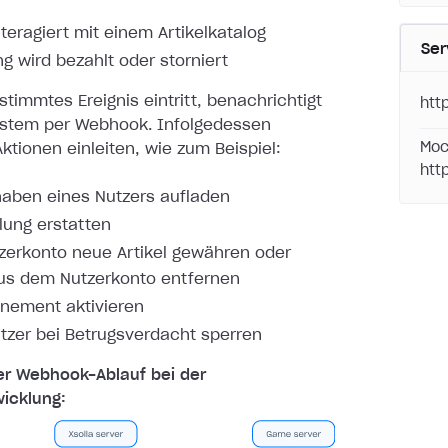
nteragiert mit einem Artikelkatalog
Ser
ng wird bezahlt oder storniert
timmtes Ereignis eintritt, benachrichtigt
htt
ystem per
Webhook. Infolgedessen
Moc
ktionen einleiten, wie zum Beispiel:
htt
aben eines Nutzers aufladen
lung erstatten
erkonto neue Artikel gewähren oder
aus dem Nutzerkonto entfernen
nement aktivieren
tzer bei Betrugsverdacht sperren
er Webhook-Ablauf bei der
icklung: