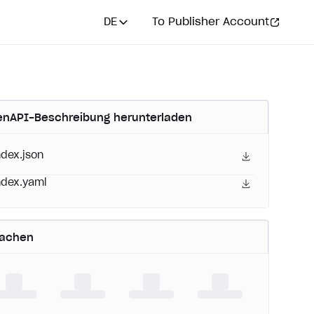
DE
To Publisher Account
nAPI-Beschreibung herunterladen
ndex.json
ndex.yaml
rachen