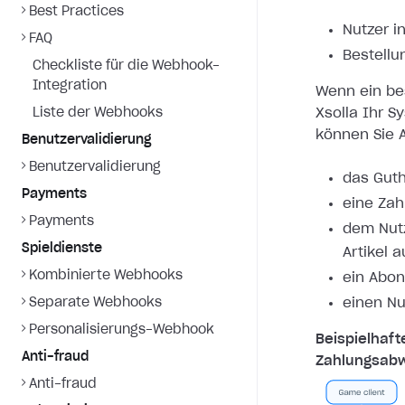
Best Practices
Nutzer i
FAQ
Bestellu
Checkliste für die Webhook-
Integration
Wenn ein bes
Liste der Webhooks
Xsolla Ihr S
können Sie A
Benutzervalidierung
Benutzervalidierung
das Guth
Payments
eine Zah
Payments
dem Nutz
Spieldienste
Artikel 
Kombinierte Webhooks
ein Abon
Separate Webhooks
einen Nu
Personalisierungs-Webhook
Beispielhaft
Anti-fraud
Zahlungsabw
Anti-fraud