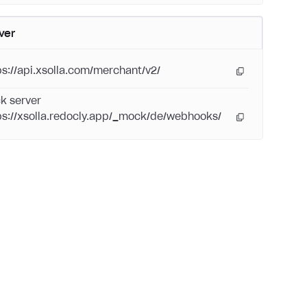
ver
ps://api.xsolla.com/merchant/v2/
k server
ps://xsolla.redocly.app/_mock/de/webhooks/