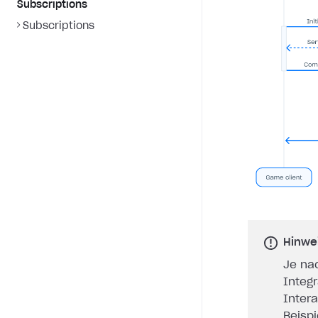
Subscriptions
Subscriptions
Hinwe
Je na
Integ
Inter
Beisp