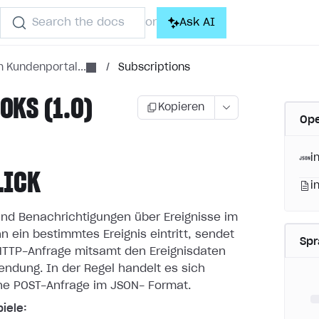
Search the docs
Ask AI
or
 Kundenportal...
/
Subscriptions
KS (1.0)
Kopieren
Ope
i
LICK
i
nd Benachrichtigungen über Ereignisse im
n ein bestimmtes
Ereignis eintritt, sendet
Sp
 HTTP-Anfrage mitsamt den Ereignisdaten
endung. In der Regel handelt es sich
ne POST-Anfrage im JSON-
Format.
iele: