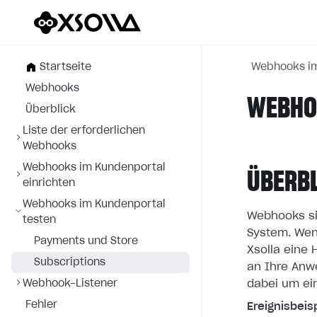
Startseite
Webhooks im
Webhooks
WEBHOO
Überblick
Liste der erforderlichen
Webhooks
Webhooks im Kundenportal
ÜBERB
einrichten
Webhooks im Kundenportal
Webhooks si
testen
System. Wen
Payments und Store
Xsolla eine
Subscriptions
an
Ihre Anw
Webhook-Listener
dabei um ei
Fehler
Ereignisbeisp