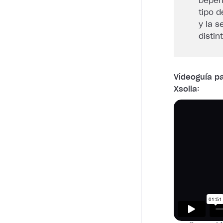
Depend
tipo d
y la 
distin
Videoguía p
Xsolla: