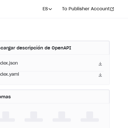
ES
To Publisher Account
cargar descripción de OpenAPI
ndex.json
ndex.yaml
iomas