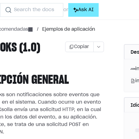
Search the docs
Ask AI
or
ecomendadas
/
Ejemplos de aplicación
KS (1.0)
Copiar
Des
i
IPCIÓN GENERAL
i
s son notificaciones sobre eventos que
 en el sistema.
Cuando ocurre un evento
Id
Xsolla envía una solicitud HTTP, en la cual
n los datos del evento, a su aplicación.
e, se trata de
una solicitud POST en
N.