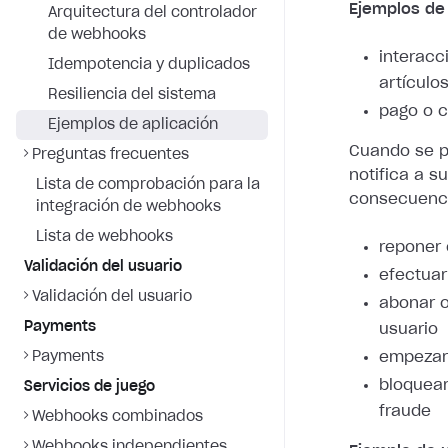
Ejemplos de
Arquitectura del controlador
de webhooks
interacc
Idempotencia y duplicados
artículo
Resiliencia del sistema
pago o c
Ejemplos de aplicación
Cuando se pr
Preguntas frecuentes
notifica a s
Lista de comprobación para la
consecuenci
integración de webhooks
Lista de webhooks
reponer 
Validación del usuario
efectuar
Validación del usuario
abonar o
Payments
usuario
Payments
empezar 
bloquear
Servicios de juego
fraude
Webhooks combinados
Webhooks independientes