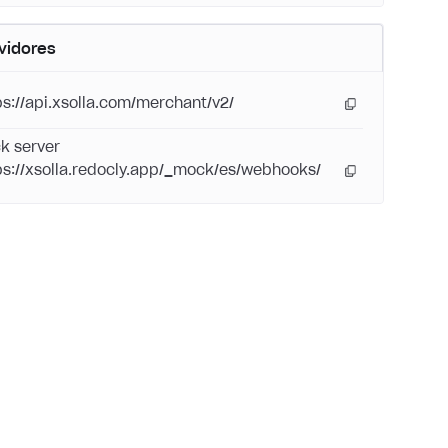
vidores
ps://api.xsolla.com/merchant/v2/
k server
ps://xsolla.redocly.app/_mock/es/webhooks/