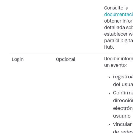
Consulte la
documentac
obtener info
detallada so
establecer 
para el Digita
Hub.
Recibir info
Login
Opcional
un evento:
registro
del usua
Confirma
direcció
electrón
usuario
vincular
de redes