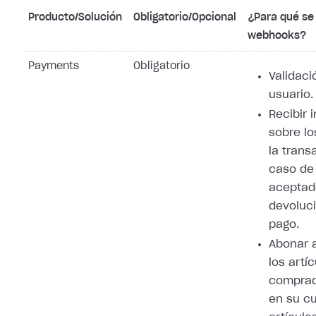
Producto/Solución
Obligatorio/Opcional
¿Para qué se 
webhooks?
Payments
Obligatorio
Validaci
usuario.
Recibir 
sobre lo
la trans
caso de
aceptad
devoluci
pago.
Abonar 
los artí
comprad
en su cu