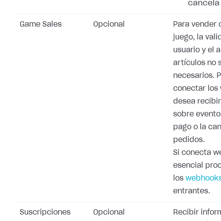
cancela 
Game Sales
Opcional
Para vender 
juego, la val
usuario y el 
artículos no 
necesarios. 
conectar los
desea recibi
sobre evento
pago o la ca
pedidos.
Si conecta w
esencial pro
los
webhooks
entrantes.
Suscripciones
Opcional
Recibir info