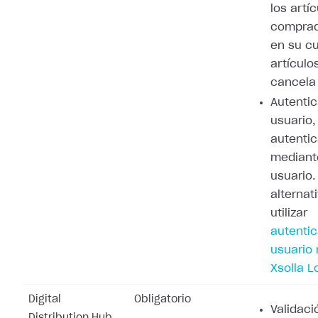
los artí
comprad
en su cu
artículo
cancela 
Autenti
usuario,
autenti
mediant
usuario
alternat
utilizar
autenti
usuario
Xsolla L
Digital
Obligatorio
Validaci