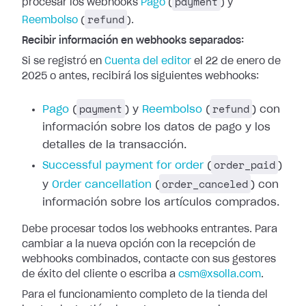
payment
procesar los webhooks
Pago
(
) y
refund
Reembolso
(
).
Recibir información en webhooks separados:
Si se registró en
Cuenta del editor
el 22 de enero de
2025 o antes, recibirá los siguientes webhooks:
payment
refund
Pago
(
) y
Reembolso
(
) con
información
sobre los datos de pago y los
detalles de la transacción.
order_paid
Successful
payment for order
(
)
order_canceled
y
Order cancellation
(
) con
información sobre los artículos comprados.
Debe procesar todos los webhooks entrantes. Para
cambiar a la nueva opción con
la recepción de
webhooks combinados, contacte con sus gestores
de éxito del
cliente o escriba a
csm@xsolla.com
.
Para el funcionamiento completo de la tienda del