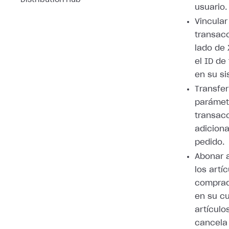
Distribution Hub
usuario.
Vincular
transacc
lado de 
el ID de
en su si
Transfer
parámet
transac
adiciona
pedido.
Abonar a
los artí
comprad
en su cu
artículo
cancela 