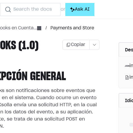
Search the docs
Ask AI
or
ooks en Cuenta...
/
Payments and Store
KS (1.0)
Copiar
Des
i
IPCIÓN GENERAL
i
s son notificaciones sobre eventos que
 en el sistema.
Cuando ocurre un evento
Id
Xsolla envía una solicitud HTTP, en la cual
n los datos del evento, a su aplicación.
e, se trata de
una solicitud POST en
N.