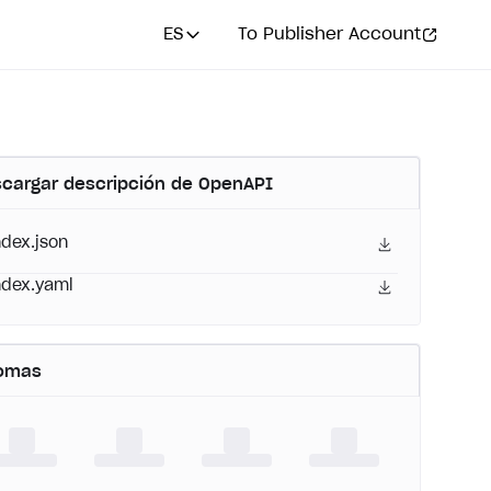
ES
To Publisher Account
cargar descripción de OpenAPI
ndex.json
ndex.yaml
iomas