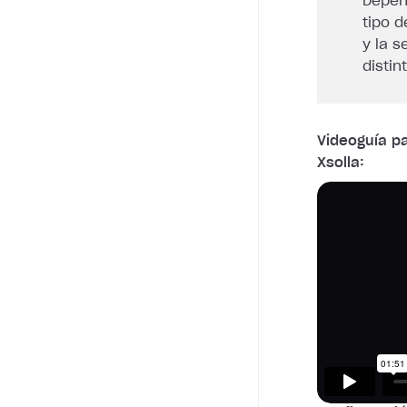
Depend
tipo d
y la 
distin
Videoguía p
Xsolla: