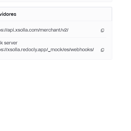
vidores
ps://api.xsolla.com/merchant/v2/
k server
ps://xsolla.redocly.app/_mock/es/webhooks/