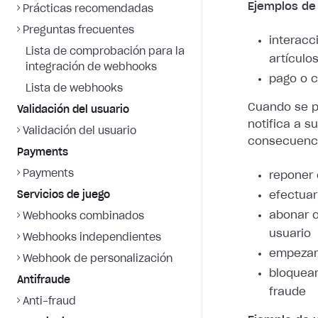
Ejemplos de
Prácticas recomendadas
Preguntas frecuentes
interacc
Lista de comprobación para la
artículo
integración de webhooks
pago o c
Lista de webhooks
Cuando se pr
Validación del usuario
notifica a s
Validación del usuario
consecuenci
Payments
Payments
reponer 
Servicios de juego
efectuar
abonar o
Webhooks combinados
usuario
Webhooks independientes
empezar 
Webhook de personalización
bloquear
Antifraude
fraude
Anti-fraud