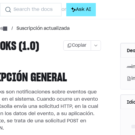
Search the docs
Ask AI
or
es
/
Suscripción actualizada
KS (1.0)
Copiar
Des
i
IPCIÓN GENERAL
i
s son notificaciones sobre eventos que
 en el sistema.
Cuando ocurre un evento
Id
Xsolla envía una solicitud HTTP, en la cual
n los datos del evento, a su aplicación.
e, se trata de
una solicitud POST en
N.