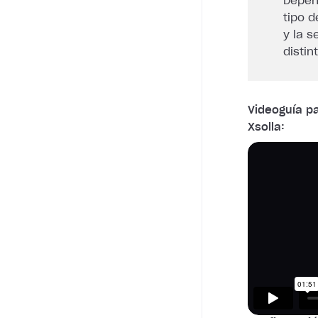
Depend
tipo d
y la 
distin
Videoguía p
Xsolla: