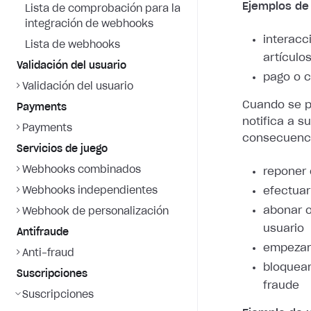
Ejemplos de
Lista de comprobación para la
integración de webhooks
interacc
Lista de webhooks
artículo
Validación del usuario
pago o c
Validación del usuario
Cuando se pr
Payments
notifica a s
Payments
consecuenci
Servicios de juego
Webhooks combinados
reponer 
Webhooks independientes
efectuar
abonar o
Webhook de personalización
usuario
Antifraude
empezar 
Anti-fraud
bloquear
Suscripciones
fraude
Suscripciones