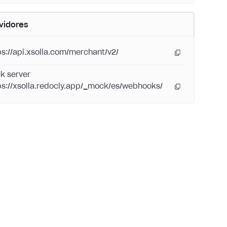
vidores
ps://api.xsolla.com/merchant/v2/
k server
ps://xsolla.redocly.app/_mock/es/webhooks/