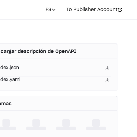
ES
To Publisher Account
cargar descripción de OpenAPI
ndex.json
ndex.yaml
iomas