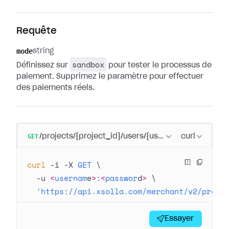
Requête
mode
string
sandbox
Définissez sur
pour tester le processus de
paiement. Supprimez le paramètre pour effectuer
des paiements réels.
GET
/projects/{project_id}/users/{user_id}/payment_a
curl
curl
 -i
 -X
 GET
 \
  -u
 <
usernam
e
>
:
<
passwor
d
>
 \
  'https://api.xsolla.com/merchant/v2/proje
Essayer