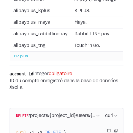
alipayplus_kplus
K PLUS.
alipayplus_maya
Maya.
alipayplus_rabbitlinepay
Rabbit LINE pay.
alipayplus_tng
Touch 'n Go.
+17 plus
account_id
integer
obligatoire
ID du compte enregistré dans la base de données
Xsolla.
DELETE
/projects/{project_id}/users/{user_id}/payment
curl
curl
 -i
 -X
 DELETE
 \