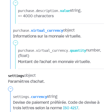
-
purchase.​
description.​
value
string
<= 4000 characters
purchase.​
virtual_currency
object
Informations sur la monnaie virtuelle.
-
purchase.​
virtual_currency.​
quantity
number
(float)
Montant de l'achat en monnaie virtuelle.
settings
object
Paramètres d'achat.
-
settings.​
currency
string
Devise de paiement préférée. Code de devise à
trois lettres selon la norme
ISO 4217
.