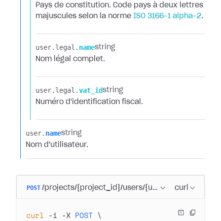
Pays de constitution. Code pays à deux lettres
majuscules selon la norme
ISO 3166-1 alpha-2
.
user.​
legal.​
name
string
Nom légal complet.
user.​
legal.​
vat_id
string
Numéro d'identification fiscal.
user.​
name
string
Nom d'utilisateur.
POST
/projects/{project_id}/users/{user_id}/payments/
curl
curl
 -i
 -X
 POST
 \