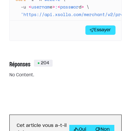
  -u
 <
usernam
e
>
:
<
passwor
d
>
 \
  'https://api.xsolla.com/merchant/v2/proje
Essayer
204
Réponses
No Content.
Cet article vous a-t-il
Oui
Non