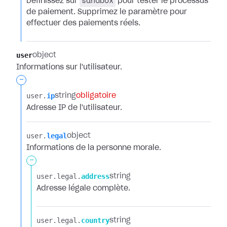
sandbox
Définissez sur
pour tester le processus
de paiement. Supprimez le paramètre pour
effectuer des paiements réels.
user
object
Informations sur l'utilisateur.
-
user.​
ip
string
obligatoire
Adresse IP de l'utilisateur.
user.​
legal
object
Informations de la personne morale.
-
user.​
legal.​
address
string
Adresse légale complète.
user.​
legal.​
country
string