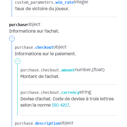
custom_parameters.​
win_rate
integer
Taux de victoire du joueur.
purchase
object
Informations sur l'achat.
-
purchase.​
checkout
object
Informations sur le paiement.
-
purchase.​
checkout.​
amount
number
(float)
Montant de l'achat.
purchase.​
checkout.​
currency
string
Devise d'achat. Code de devise à trois lettres
selon la norme
ISO 4217
.
purchase.​
description
object