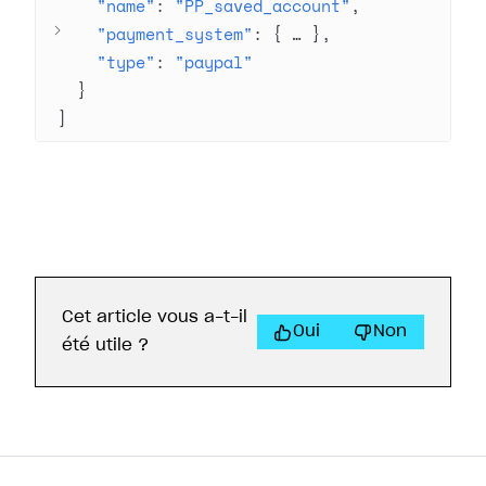
"name"
: 
"PP_saved_account"
"payment_system"
: 
{
 … 
}
"type"
: 
"paypal"
}
]
Cet article vous a-t-il
Oui
Non
été utile ?