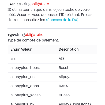
user_id
string
obligatoire
ID utilisateur unique dans le jeu stocké de votre
côté. Assurez-vous de passer l'ID existant. En cas
d'erreur, consultez les
réponses de la FAQ
.
type
string
obligatoire
Type de compte de paiement.
Enum Valeur
Description
ais
AIS.
alipayplus_boost
Boost.
alipayplus_cn
Alipay.
alipayplus_dana
DANA.
alipayplus_gcash
GCash.
alipayplus_hk
Alipay (Hong Kong).