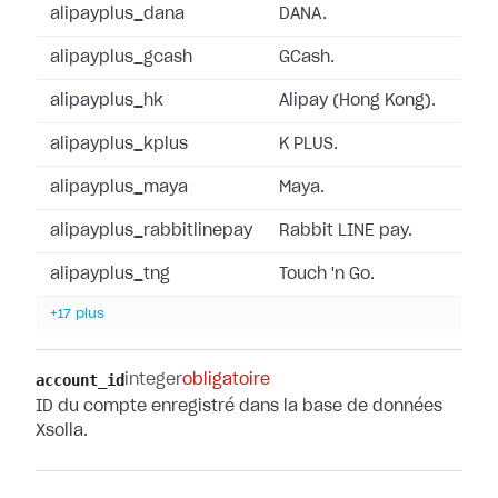
alipayplus_dana
DANA.
alipayplus_gcash
GCash.
alipayplus_hk
Alipay (Hong Kong).
alipayplus_kplus
K PLUS.
alipayplus_maya
Maya.
alipayplus_rabbitlinepay
Rabbit LINE pay.
alipayplus_tng
Touch 'n Go.
+17 plus
account_id
integer
obligatoire
ID du compte enregistré dans la base de données
Xsolla.