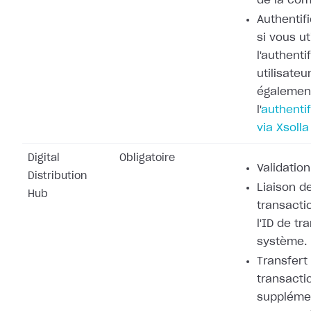
de la co
Authentifi
si vous ut
l'authenti
utilisateu
également
l'
authentif
via Xsolla
Digital
Obligatoire
Validation
Distribution
Liaison de
Hub
transacti
l'ID de tr
système.
Transfert
transacti
supplémen