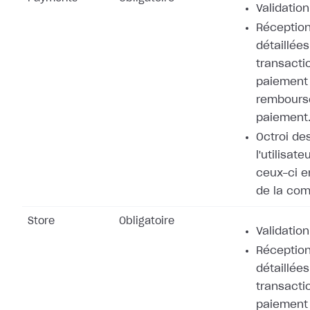
Validation
Réception
détaillées
transacti
paiement 
rembours
paiement
Octroi de
l'utilisat
ceux-ci e
de la co
Store
Obligatoire
Validation
Réception
détaillées
transacti
paiement 