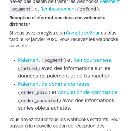
n'avez pas besoin de traiter les webhooks
Paiement
payment
refund
(
) et
Remboursement
(
).
Réception d'informations dans des webhooks
distincts :
Si vous avez enregistré un
Compte
éditeur
au plus
tard le 22 janvier 2025, vous recevez les webhooks
suivants
:
payment
Paiement
(
) et
Remboursement
refund
(
) avec des
informations sur les
données de paiement et de transaction.
Paiement de
commande réussi
order_paid
(
) et
Annulation de commande
order_canceled
(
) avec des
informations
sur les objets achetés.
Vous devez traiter tous les webhooks entrants. Pour
passer à la nouvelle option
de réception des