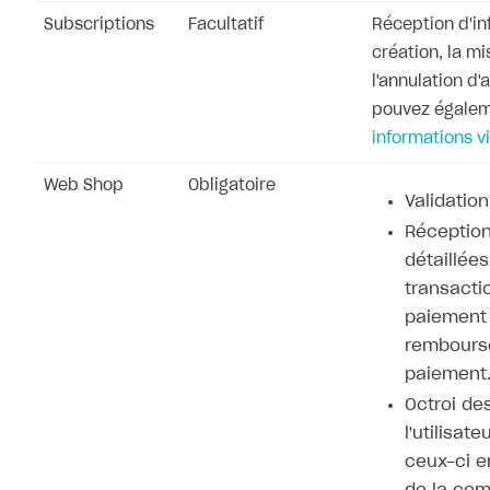
Subscriptions
Facultatif
Réception d'in
création, la mi
l'annulation d
pouvez égale
informations v
Web Shop
Obligatoire
Validation
Réception
détaillées
transacti
paiement 
rembours
paiement
Octroi de
l'utilisat
ceux-ci e