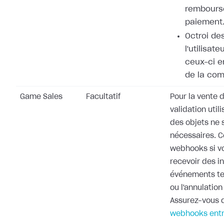
rembours
paiement
Octroi de
l'utilisat
ceux-ci e
de la co
Game Sales
Facultatif
Pour la vente d
validation utili
des objets ne 
nécessaires. 
webhooks si v
recevoir des i
événements te
ou l'annulati
Assurez-vous d
webhooks entr