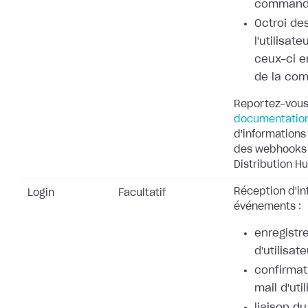
command
Octroi de
l'utilisat
ceux-ci e
de la co
Reportez-vous
documentatio
d'informations 
des webhooks 
Distribution Hu
Réception d'in
Login
Facultatif
événements :
enregistr
d'utilisate
confirmat
mail d'uti
liaison d