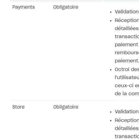
Payments
Obligatoire
Validation
Réception
détaillées
transacti
paiement 
rembours
paiement
Octroi de
l'utilisat
ceux-ci e
de la co
Store
Obligatoire
Validation
Réception
détaillées
transacti