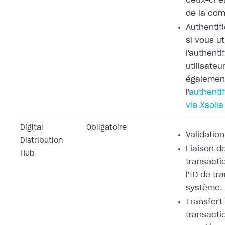
ceux-ci e
de la co
Authentifi
si vous ut
l'authenti
utilisateu
également
l'
authentif
via Xsolla
Digital
Obligatoire
Validation
Distribution
Liaison de
Hub
transacti
l'ID de tr
système.
Transfert
transacti