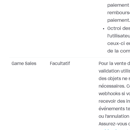
paiement 
rembours
paiement
Octroi de
l'utilisat
ceux-ci e
de la co
Game Sales
Facultatif
Pour la vente d
validation utili
des objets ne 
nécessaires. 
webhooks si v
recevoir des i
événements te
ou l'annulati
Assurez-vous d