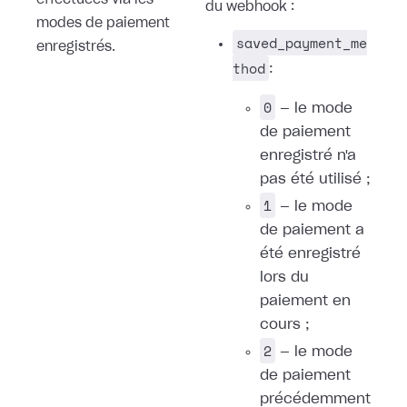
effectuées via les
du webhook :
modes de paiement
saved_payment_me
enregistrés.
thod
:
0
— le mode
de paiement
enregistré n'a
pas été utilisé ;
1
— le mode
de paiement a
été enregistré
lors du
paiement en
cours ;
2
— le mode
de paiement
précédemment