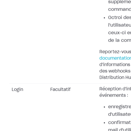
supplémen
command
Octroi de
l'utilisat
ceux-ci e
de la co
Reportez-vous
documentatio
d'informations 
des webhooks 
Distribution Hu
Réception d'in
Login
Facultatif
événements :
enregistr
d'utilisate
confirmat
mail d'uti