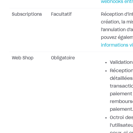
webhooks entr
Subscriptions
Facultatif
Réception d'in
création, la mi
l'annulation d
pouvez égale
informations v
Web Shop
Obligatoire
Validation
Réception
détaillées
transacti
paiement 
rembours
paiement
Octroi de
l'utilisat