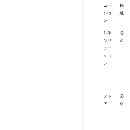
ュー
任
ショ
意
ン
決済
必
ソリ
須
ュー
ショ
ン
スト
必
ア
須