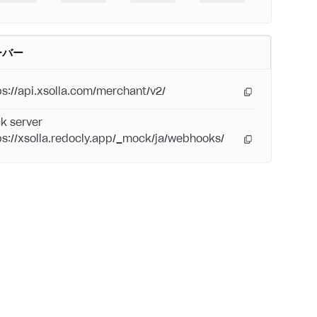
ーバー
ps://api.xsolla.com/merchant/v2/
k server
ps://xsolla.redocly.app/_mock/ja/webhooks/