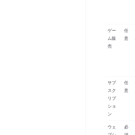
ゲー
任
ム販
意
売
サブ
任
スク
意
リプ
ショ
ン
ウェ
必