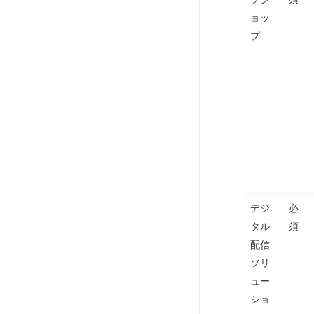
ブシ
須
ョッ
プ
デジ
必
タル
須
配信
ソリ
ュー
ショ