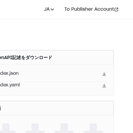
JA
To Publisher Account
enAPI記述をダウンロード
ndex.json
ndex.yaml
語