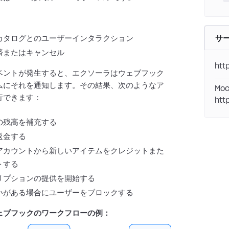
：
カタログとのユーザーインタラクション
サ
済またはキャンセル
htt
ベントが発生すると、エクソーラはウェブフック
ムにそれを通知します。その結果、次のようなア
Moc
行できます：
htt
の残高を補充する
返金する
アカウントから新しいアイテムをクレジットまた
トする
リプションの提供を開始する
いがある場合にユーザーをブロックする
ェブフックのワークフローの例：