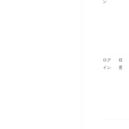
ン
ログ
任
イン
意