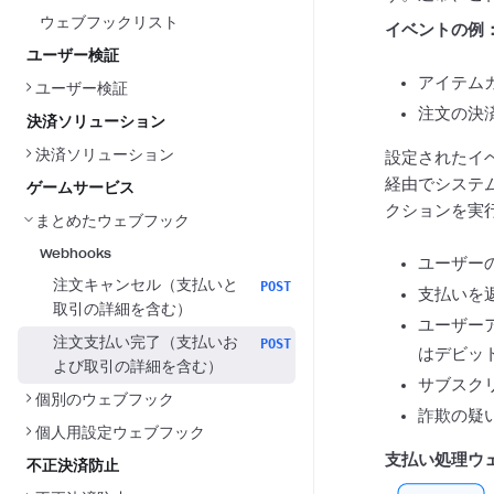
ウェブフックリスト
イベントの例
ユーザー検証
アイテム
ユーザー検証
注文の決
決済ソリューション
決済ソリューション
設定されたイ
経由でシステ
ゲームサービス
クションを実
まとめたウェブフック
Webhooks
ユーザー
注文キャンセル（支払いと
POST
支払いを
取引の詳細を含む）
ユーザー
注文支払い完了（支払いお
POST
はデビッ
よび取引の詳細を含む）
サブスク
個別のウェブフック
詐欺の疑
個人用設定ウェブフック
支払い処理ウ
不正決済防止