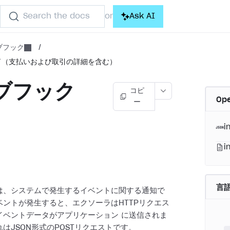
Search the docs
Ask AI
or
ブフック
/
了（支払いおよび取引の詳細を含む）
ブフック
コピ
Op
ー
i
i
言
は、システムで発生するイベントに関する通知で
ベントが発生すると、エクソーラはHTTPリクエス
イベントデータがアプリケーション
に送信されま
はJSON形式のPOSTリクエストです。