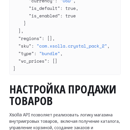
      "currency"
: 
"USD"
,
      "is_default"
: 
true
,
      "is_enabled"
: 
true
    }
  ],
  "regions"
: [],
  "sku"
: 
"com.xsolla.crystal_pack_2"
,
  "type"
: 
"bundle"
,
  "vc_prices"
: []
}
НАСТРОЙКА ПРОДАЖИ
ТОВАРОВ
Xsolla API позволяет реализовать логику магазина
внутриигровых товаров, включая получение каталога,
управление корзиной, создание заказов и