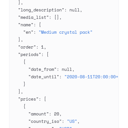
  },
  "long_description"
: 
null
,
  "media_list"
: [],
  "name"
: {
    "en"
: 
"Medium crystal pack"
  },
  "order"
: 
1
,
  "periods"
: [
    {
      "date_from"
: 
null
,
      "date_until"
: 
"2020-08-11T20:00:00+03:
    }
  ],
  "prices"
: [
    {
      "amount"
: 
20
,
      "country_iso"
: 
"US"
,