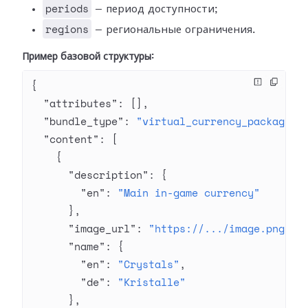
periods
— период доступности;
regions
— региональные ограничения.
Пример базовой структуры:
{
  "attributes"
: [],
  "bundle_type"
: 
"virtual_currency_package"
,
  "content"
: [
    {
      "description"
: {
        "en"
: 
"Main in-game currency"
      },
      "image_url"
: 
"https://.../image.png"
,
      "name"
: {
        "en"
: 
"Crystals"
,
        "de"
: 
"Kristalle"
      },