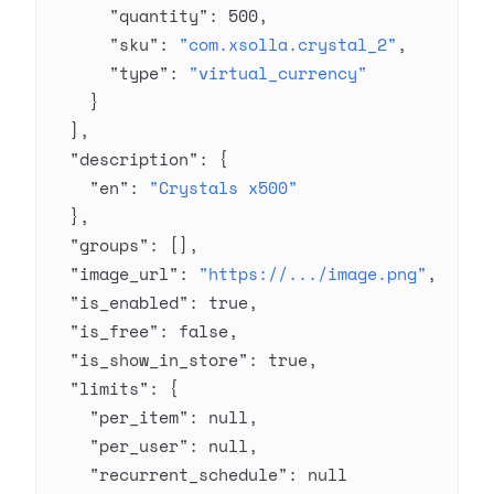
      "quantity"
: 
500
,
      "sku"
: 
"com.xsolla.crystal_2"
,
      "type"
: 
"virtual_currency"
    }
  ],
  "description"
: {
    "en"
: 
"Crystals x500"
  },
  "groups"
: [],
  "image_url"
: 
"https://.../image.png"
,
  "is_enabled"
: 
true
,
  "is_free"
: 
false
,
  "is_show_in_store"
: 
true
,
  "limits"
: {
    "per_item"
: 
null
,
    "per_user"
: 
null
,
    "recurrent_schedule"
: 
null