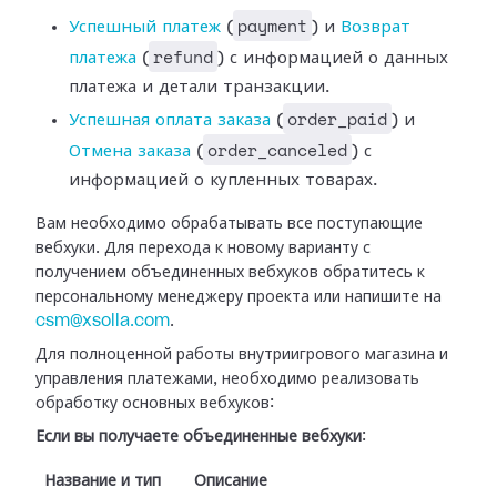
payment
Успешный платеж
(
) и
Возврат
refund
платежа
(
) с информацией
о данных
платежа и детали транзакции.
order_paid
Успешная оплата
заказа
(
) и
order_canceled
Отмена заказа
(
) с
информацией о купленных
товарах.
Вам необходимо обрабатывать все поступающие
вебхуки. Для перехода к новому
варианту с
получением объединенных вебхуков обратитесь к
персональному
менеджеру проекта или напишите на
csm@xsolla.com
.
Для полноценной работы внутриигрового магазина и
управления платежами,
необходимо реализовать
обработку основных вебхуков:
Если вы получаете объединенные вебхуки
:
Название и тип
Описание