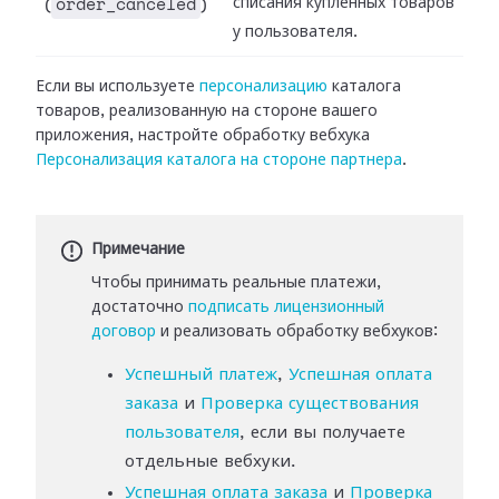
order_canceled
списания купленных товаров
(
)
у пользователя.
Если вы используете
персонализацию
каталога
товаров,
реализованную на стороне вашего
приложения, настройте обработку вебхука
Персонализация каталога
на стороне партнера
.
Примечание
Чтобы принимать реальные платежи,
достаточно
подписать лицензионный
договор
и реализовать обработку вебхуков:
Успешный платеж
,
Успешная оплата
заказа
и
Проверка существования
пользователя
, если вы получаете
отдельные вебхуки.
Успешная оплата заказа
и
Проверка