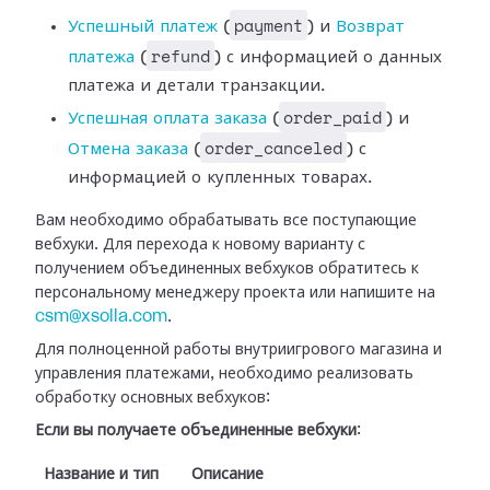
payment
Успешный платеж
(
) и
Возврат
refund
платежа
(
) с информацией
о данных
платежа и детали транзакции.
order_paid
Успешная оплата
заказа
(
) и
order_canceled
Отмена заказа
(
) с
информацией о купленных
товарах.
Вам необходимо обрабатывать все поступающие
вебхуки. Для перехода к новому
варианту с
получением объединенных вебхуков обратитесь к
персональному
менеджеру проекта или напишите на
csm@xsolla.com
.
Для полноценной работы внутриигрового магазина и
управления платежами,
необходимо реализовать
обработку основных вебхуков:
Если вы получаете объединенные вебхуки
:
Название и тип
Описание