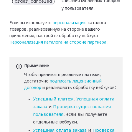
order_canceled
списания купленных товаров
(
)
у пользователя.
Если вы используете
персонализацию
каталога
товаров,
реализованную на стороне вашего
приложения, настройте обработку вебхука
Персонализация каталога
на стороне партнера
.
Примечание
Чтобы принимать реальные платежи,
достаточно
подписать лицензионный
договор
и реализовать обработку вебхуков:
Успешный платеж
,
Успешная оплата
заказа
и
Проверка существования
пользователя
, если вы получаете
отдельные вебхуки.
Успешная оплата заказа
и
Проверка