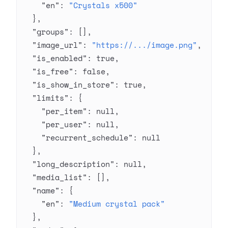
    "en"
: 
"Crystals x500"
  },
  "groups"
: [],
  "image_url"
: 
"https://.../image.png"
,
  "is_enabled"
: 
true
,
  "is_free"
: 
false
,
  "is_show_in_store"
: 
true
,
  "limits"
: {
    "per_item"
: 
null
,
    "per_user"
: 
null
,
    "recurrent_schedule"
: 
null
  },
  "long_description"
: 
null
,
  "media_list"
: [],
  "name"
: {
    "en"
: 
"Medium crystal pack"
  },