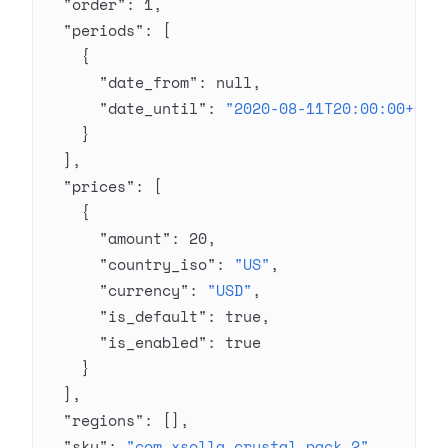
  "order"
: 
1
,
  "periods"
: [
    {
      "date_from"
: 
null
,
      "date_until"
: 
"2020-08-11T20:00:00+03:
    }
  ],
  "prices"
: [
    {
      "amount"
: 
20
,
      "country_iso"
: 
"US"
,
      "currency"
: 
"USD"
,
      "is_default"
: 
true
,
      "is_enabled"
: 
true
    }
  ],
  "regions"
: [],
  "sku"
: 
"com.xsolla.crystal_pack_2"
,