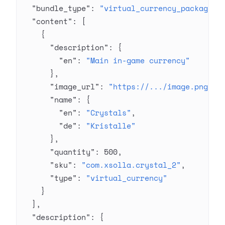
  "bundle_type"
: 
"virtual_currency_package"
,
  "content"
: [
    {
      "description"
: {
        "en"
: 
"Main in-game currency"
      },
      "image_url"
: 
"https://.../image.png"
,
      "name"
: {
        "en"
: 
"Crystals"
,
        "de"
: 
"Kristalle"
      },
      "quantity"
: 
500
,
      "sku"
: 
"com.xsolla.crystal_2"
,
      "type"
: 
"virtual_currency"
    }
  ],
  "description"
: {