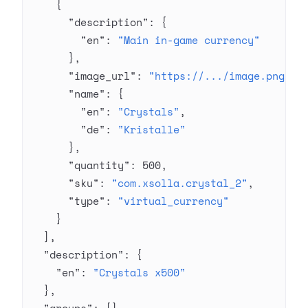
    {
      "description"
: {
        "en"
: 
"Main in-game currency"
      },
      "image_url"
: 
"https://.../image.png"
,
      "name"
: {
        "en"
: 
"Crystals"
,
        "de"
: 
"Kristalle"
      },
      "quantity"
: 
500
,
      "sku"
: 
"com.xsolla.crystal_2"
,
      "type"
: 
"virtual_currency"
    }
  ],
  "description"
: {
    "en"
: 
"Crystals x500"
  },