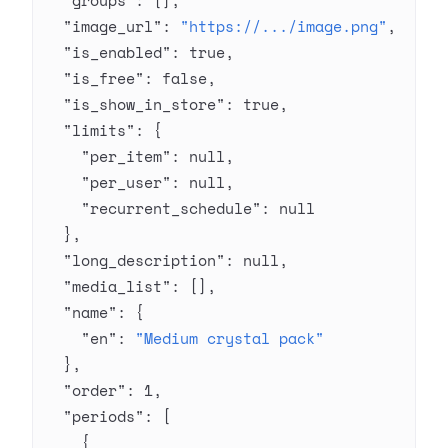
  "groups"
: [],
  "image_url"
: 
"https://.../image.png"
,
  "is_enabled"
: 
true
,
  "is_free"
: 
false
,
  "is_show_in_store"
: 
true
,
  "limits"
: {
    "per_item"
: 
null
,
    "per_user"
: 
null
,
    "recurrent_schedule"
: 
null
  },
  "long_description"
: 
null
,
  "media_list"
: [],
  "name"
: {
    "en"
: 
"Medium crystal pack"
  },
  "order"
: 
1
,
  "periods"
: [
    {