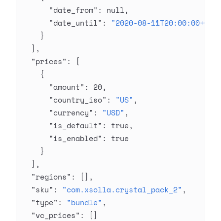
      "date_from"
: 
null
,
      "date_until"
: 
"2020-08-11T20:00:00+03:
    }
  ],
  "prices"
: [
    {
      "amount"
: 
20
,
      "country_iso"
: 
"US"
,
      "currency"
: 
"USD"
,
      "is_default"
: 
true
,
      "is_enabled"
: 
true
    }
  ],
  "regions"
: [],
  "sku"
: 
"com.xsolla.crystal_pack_2"
,
  "type"
: 
"bundle"
,
  "vc_prices"
: []