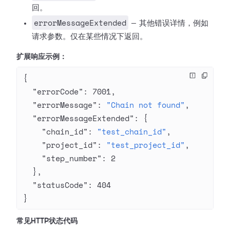
回。
errorMessageExtended
— 其他错误详情，例如
请求参数。仅在某些情况下返回。
扩展响应示例：
{
  "errorCode"
: 
7001
,
  "errorMessage"
: 
"Chain not found"
,
  "errorMessageExtended"
: {
    "chain_id"
: 
"test_chain_id"
,
    "project_id"
: 
"test_project_id"
,
    "step_number"
: 
2
  },
  "statusCode"
: 
404
}
常见HTTP状态代码