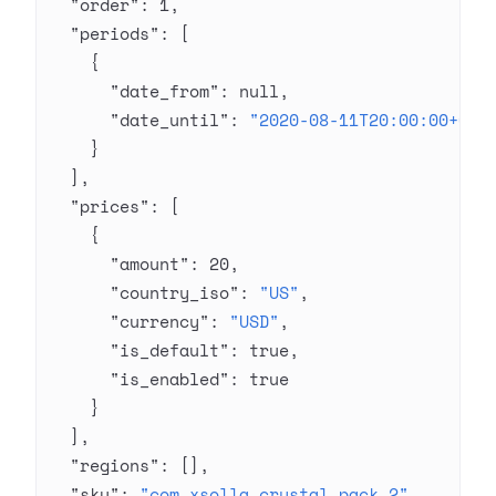
  "order"
: 
1
,
  "periods"
: [
    {
      "date_from"
: 
null
,
      "date_until"
: 
"2020-08-11T20:00:00+03:
    }
  ],
  "prices"
: [
    {
      "amount"
: 
20
,
      "country_iso"
: 
"US"
,
      "currency"
: 
"USD"
,
      "is_default"
: 
true
,
      "is_enabled"
: 
true
    }
  ],
  "regions"
: [],
  "sku"
: 
"com.xsolla.crystal_pack_2"
,