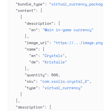
  "bundle_type"
: 
"virtual_currency_package"
,
  "content"
: [
    {
      "description"
: {
        "en"
: 
"Main in-game currency"
      },
      "image_url"
: 
"https://.../image.png"
,
      "name"
: {
        "en"
: 
"Crystals"
,
        "de"
: 
"Kristalle"
      },
      "quantity"
: 
500
,
      "sku"
: 
"com.xsolla.crystal_2"
,
      "type"
: 
"virtual_currency"
    }
  ],
  "description"
: {