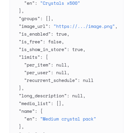
    "en"
: 
"Crystals x500"
  },
  "groups"
: [],
  "image_url"
: 
"https://.../image.png"
,
  "is_enabled"
: 
true
,
  "is_free"
: 
false
,
  "is_show_in_store"
: 
true
,
  "limits"
: {
    "per_item"
: 
null
,
    "per_user"
: 
null
,
    "recurrent_schedule"
: 
null
  },
  "long_description"
: 
null
,
  "media_list"
: [],
  "name"
: {
    "en"
: 
"Medium crystal pack"
  },