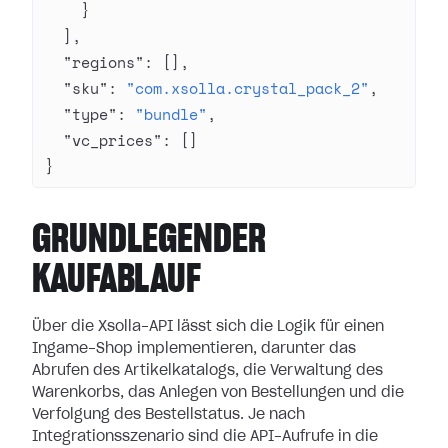
    }
  ],
  "regions"
: [],
  "sku"
: 
"com.xsolla.crystal_pack_2"
,
  "type"
: 
"bundle"
,
  "vc_prices"
: []
}
GRUNDLEGENDER
KAUFABLAUF
Über die Xsolla-API lässt sich die Logik für einen
Ingame-Shop implementieren, darunter das
Abrufen des Artikelkatalogs, die Verwaltung des
Warenkorbs, das Anlegen von Bestellungen und die
Verfolgung des Bestellstatus. Je nach
Integrationsszenario sind die API-Aufrufe in die