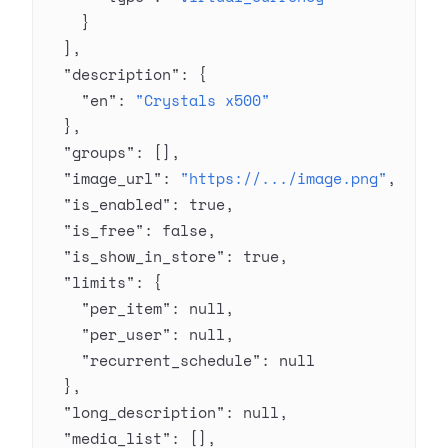
    }
  ],
  "description"
: {
    "en"
: 
"Crystals x500"
  },
  "groups"
: [],
  "image_url"
: 
"https://.../image.png"
,
  "is_enabled"
: 
true
,
  "is_free"
: 
false
,
  "is_show_in_store"
: 
true
,
  "limits"
: {
    "per_item"
: 
null
,
    "per_user"
: 
null
,
    "recurrent_schedule"
: 
null
  },
  "long_description"
: 
null
,
  "media_list"
: [],