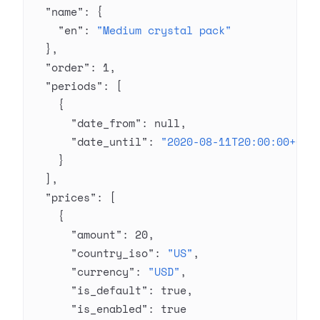
  "name"
: {
    "en"
: 
"Medium crystal pack"
  },
  "order"
: 
1
,
  "periods"
: [
    {
      "date_from"
: 
null
,
      "date_until"
: 
"2020-08-11T20:00:00+03:
    }
  ],
  "prices"
: [
    {
      "amount"
: 
20
,
      "country_iso"
: 
"US"
,
      "currency"
: 
"USD"
,
      "is_default"
: 
true
,
      "is_enabled"
: 
true