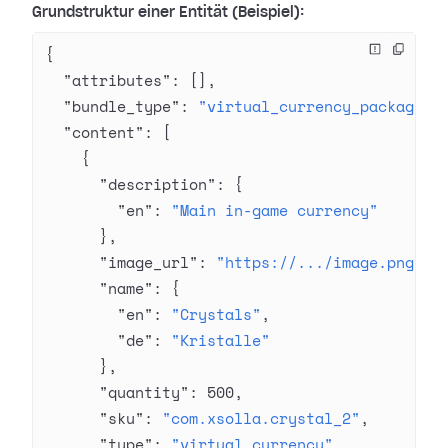
Grundstruktur einer Entität (Beispiel):
{
  "attributes"
: [],
  "bundle_type"
: 
"virtual_currency_package"
,
  "content"
: [
    {
      "description"
: {
        "en"
: 
"Main in-game currency"
      },
      "image_url"
: 
"https://.../image.png"
,
      "name"
: {
        "en"
: 
"Crystals"
,
        "de"
: 
"Kristalle"
      },
      "quantity"
: 
500
,
      "sku"
: 
"com.xsolla.crystal_2"
,
      "type"
: 
"virtual_currency"