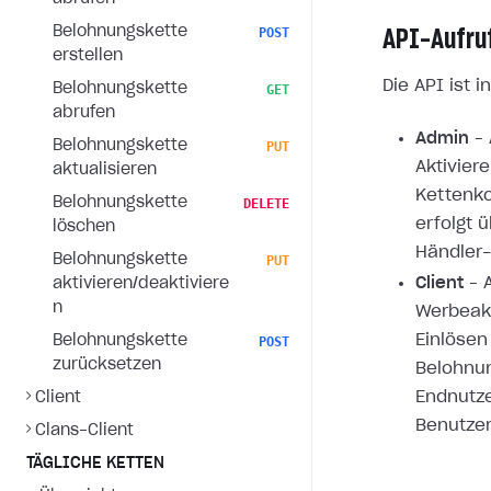
Belohnungskette
POST
API-Aufru
erstellen
Die API ist i
Belohnungskette
GET
abrufen
Admin
– 
Belohnungskette
PUT
Aktivie
aktualisieren
Kettenko
Belohnungskette
DELETE
erfolgt 
löschen
Händler-
Belohnungskette
PUT
Client
– 
aktivieren/deaktiviere
n
Werbeakt
Einlöse
Belohnungskette
POST
zurücksetzen
Belohnun
Endnutze
Client
Benutze
Clans-Client
TÄGLICHE KETTEN