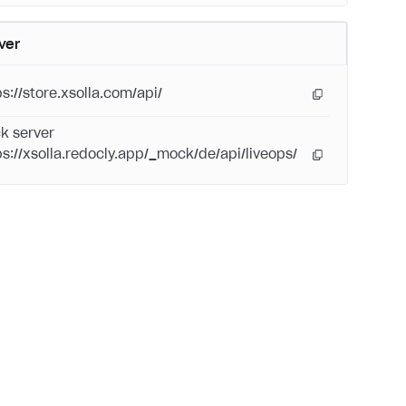
ver
ps://store.xsolla.com/api/
k server
ps://xsolla.redocly.app/_mock/de/api/liveops/