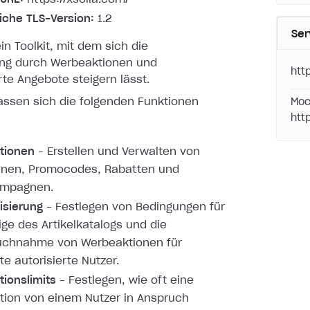
liche TLS-Version:
1.2
Ser
ein Toolkit, mit dem sich die
ung durch Werbeaktionen und
htt
rte Angebote steigern lässt.
lassen sich die folgenden Funktionen
Moc
htt
tionen
– Erstellen und Verwalten von
inen, Promocodes, Rabatten und
mpagnen.
isierung
– Festlegen von Bedingungen für
ige des Artikelkatalogs und die
uchnahme von Werbeaktionen für
e autorisierte Nutzer.
ionslimits
– Festlegen, wie oft eine
ion von einem Nutzer in Anspruch