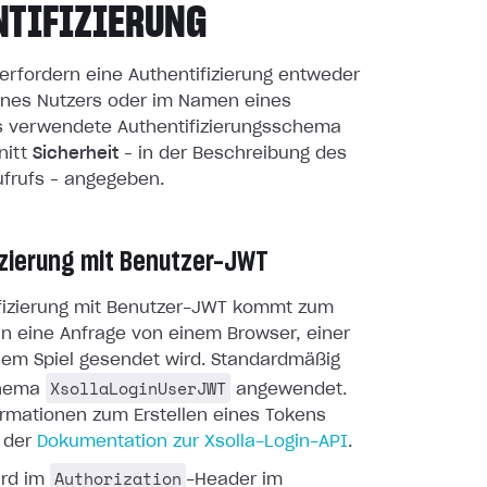
NTIFIZIERUNG
erfordern eine Authentifizierung entweder
nes Nutzers oder im Namen eines
as verwendete Authentifizierungsschema
nitt
Sicherheit
– in der Beschreibung des
ufrufs – angegeben.
izierung mit Benutzer-JWT
ifizierung mit Benutzer-JWT kommt zum
nn eine Anfrage von einem Browser, einer
nem Spiel gesendet wird. Standardmäßig
XsollaLoginUserJWT
chema
angewendet.
ormationen zum Erstellen eines Tokens
n der
Dokumentation zur Xsolla-Login-API
.
Authorization
ird im
-Header im