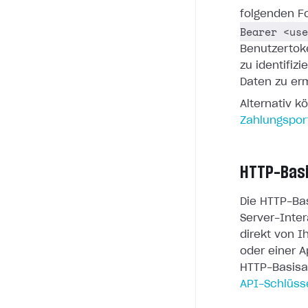
folgenden F
Bearer <use
Benutzertoke
zu identifiz
Daten zu er
Alternativ k
Zahlungspor
HTTP-Basi
Die HTTP-Bas
Server-Inte
direkt von 
oder einer A
HTTP-Basisa
API-Schlüss