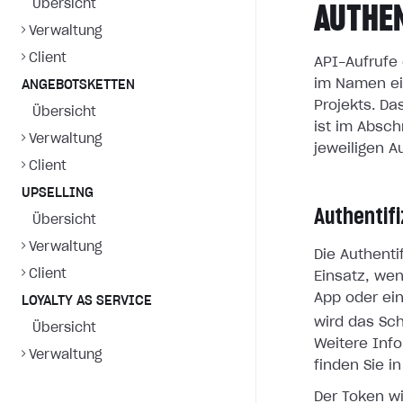
Übersicht
AUTHE
Verwaltung
Client
API-Aufrufe 
im Namen ei
ANGEBOTSKETTEN
Projekts. D
Übersicht
ist im Absch
Verwaltung
jeweiligen A
Client
UPSELLING
Authentif
Übersicht
Verwaltung
Die Authent
Client
Einsatz, we
App oder ei
LOYALTY AS SERVICE
wird das S
Übersicht
Weitere Inf
Verwaltung
finden Sie i
Der Token w