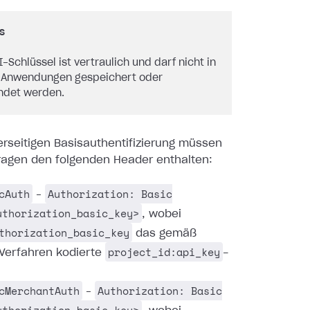
s
I-Schlüssel ist vertraulich und darf nicht in
-Anwendungen gespeichert oder
ndet werden.
erseitigen Basisauthentifizierung müssen
fragen den folgenden Header enthalten:
cAuth
Authorization: Basic
–
uthorization_basic_key>
, wobei
thorization_basic_key
das gemäß
project_id:api_key
Verfahren kodierte
-
cMerchantAuth
Authorization: Basic
–