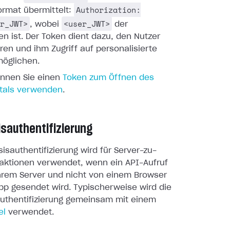
Authorization:
ormat übermittelt:
r_JWT>
<user_JWT>
, wobei
der
n ist. Der Token dient dazu, den Nutzer
ieren und ihm Zugriff auf personalisierte
möglichen.
önnen Sie einen
Token zum Öffnen des
tals verwenden
.
sauthentifizierung
isauthentifizierung wird für Server-zu-
raktionen verwendet, wenn ein API-Aufruf
Ihrem Server und nicht von einem Browser
pp gesendet wird. Typischerweise wird die
uthentifizierung gemeinsam mit einem
el
verwendet.