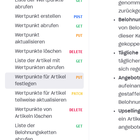
Liste der Wertpunkte
GET
genomme
abrufen
zurückge
Wertpunkt erstellen
POST
Belohnu
Wertpunkt abrufen
GET
von Belo
Wertpunkt
PUT
dieser 
aktualisieren
gekoppelt
Wertpunkte löschen
DELETE
Tägliche
Liste der Artikel mit
tägliche
GET
Wertpunkten abrufen
sich reg
Wertpunkte für Artikel
PUT
Angebot
festlegen
aufeina
Wertpunkte für Artikel
PATCH
gestaffe
teilweise aktualisieren
Belohnu
Wertpunkte von
DELETE
Upsellin
Artikeln löschen
ein Arti
Liste der
GET
angebote
Belohnungsketten
abrufen