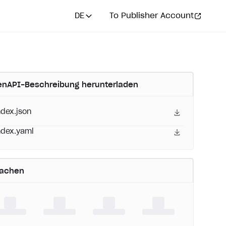
DE
To Publisher Account
nAPI-Beschreibung herunterladen
ndex.json
ndex.yaml
rachen