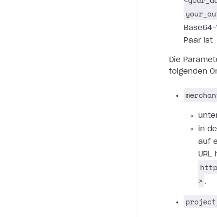
<your_a
your_au
Base64-
Paar ist
Die Paramet
folgenden O
merchan
unte
in d
auf 
URL 
htt
>
.
project