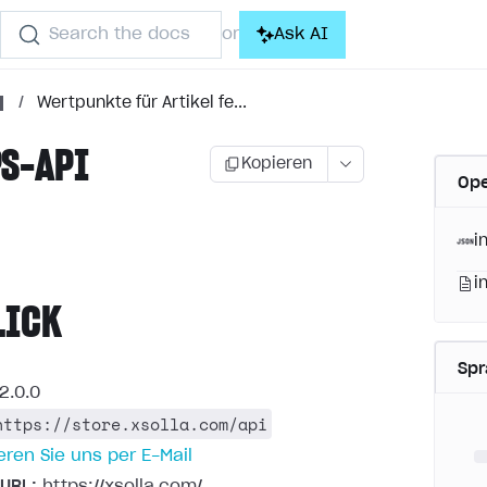
Search the docs
Ask AI
or
/
Wertpunkte für Artikel fe...
S-API
Kopieren
Ope
)
i
i
LICK
Sp
2.0.0
https://store.xsolla.com/api
eren Sie uns per E-Mail
URL:
https://xsolla.com/