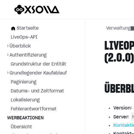
Startseite
Verwaltung
LiveOps-API
LIVEOP
Überblick
(2.0.0
Authentifizierung
Grundstruktur der Entität
Grundlegender Kaufablauf
Paginierung
ÜBERB
Datums- und Zeitformat
Lokalisierung
Version:
Fehlerantwortformat
Server
:
WERBEAKTIONEN
Kontakti
Übersicht
Kontakt-