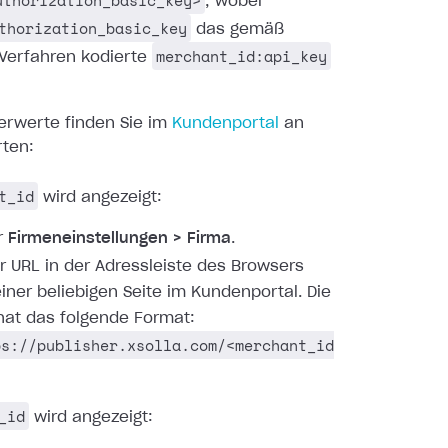
uthorization_basic_key>
, wobei
thorization_basic_key
das gemäß
merchant_id:api_key
Verfahren kodierte
erwerte finden Sie im
Kundenportal
an
rten:
t_id
wird angezeigt:
r
Firmeneinstellungen > Firma
.
er URL in der Adressleiste des Browsers
einer beliebigen Seite im Kundenportal. Die
hat das folgende Format:
ps://publisher.xsolla.com/<merchant_id
_id
wird angezeigt: