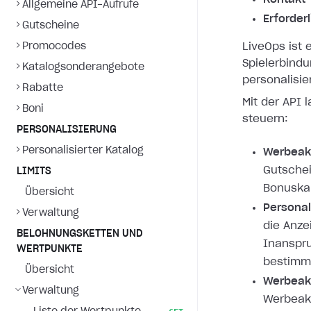
Allgemeine API-Aufrufe
Erforder
Gutscheine
Promocodes
LiveOps ist 
Spielerbind
Katalogsonderangebote
personalisie
Rabatte
Mit der API 
Boni
steuern:
PERSONALISIERUNG
Personalisierter Katalog
Werbeak
Gutsche
LIMITS
Bonuska
Übersicht
Personal
Verwaltung
die Anze
BELOHNUNGSKETTEN UND
Inanspr
WERTPUNKTE
bestimmt
Übersicht
Werbeakt
Verwaltung
Werbeakt