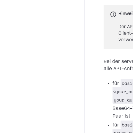
Hinwei
Der AP
Client
verwe
Bei der serv
alle API-An
basi
für
<your_a
your_au
Base64-
Paar ist
basi
für