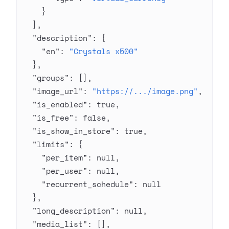
    }
  ],
  "description"
: {
    "en"
: 
"Crystals x500"
  },
  "groups"
: [],
  "image_url"
: 
"https://.../image.png"
,
  "is_enabled"
: 
true
,
  "is_free"
: 
false
,
  "is_show_in_store"
: 
true
,
  "limits"
: {
    "per_item"
: 
null
,
    "per_user"
: 
null
,
    "recurrent_schedule"
: 
null
  },
  "long_description"
: 
null
,
  "media_list"
: [],