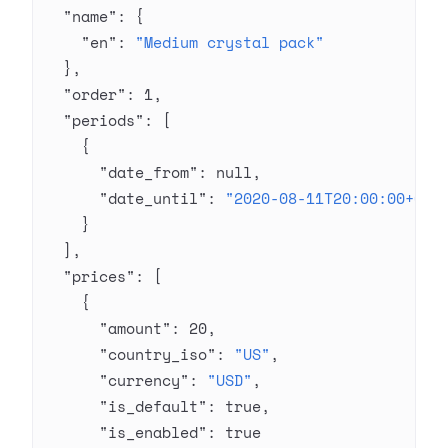
  "name"
: {
    "en"
: 
"Medium crystal pack"
  },
  "order"
: 
1
,
  "periods"
: [
    {
      "date_from"
: 
null
,
      "date_until"
: 
"2020-08-11T20:00:00+03:
    }
  ],
  "prices"
: [
    {
      "amount"
: 
20
,
      "country_iso"
: 
"US"
,
      "currency"
: 
"USD"
,
      "is_default"
: 
true
,
      "is_enabled"
: 
true