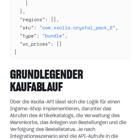
    }
  ],
  "regions"
: [],
  "sku"
: 
"com.xsolla.crystal_pack_2"
,
  "type"
: 
"bundle"
,
  "vc_prices"
: []
}
GRUNDLEGENDER
KAUFABLAUF
Über die Xsolla-API lässt sich die Logik für einen
Ingame-Shop implementieren, darunter das
Abrufen des Artikelkatalogs, die Verwaltung des
Warenkorbs, das Anlegen von Bestellungen und die
Verfolgung des Bestellstatus. Je nach
Integrationsszenario sind die API-Aufrufe in die