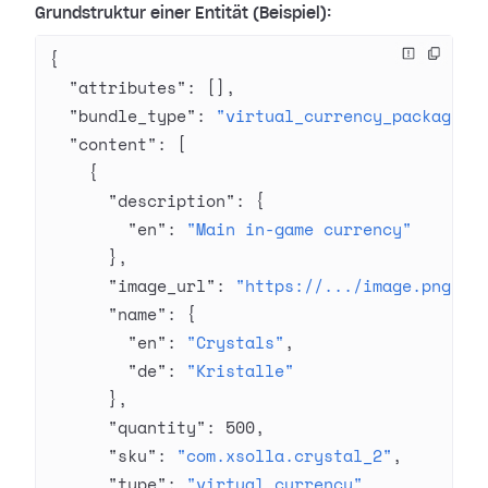
Grundstruktur einer Entität (Beispiel):
{
  "attributes"
: [],
  "bundle_type"
: 
"virtual_currency_package"
,
  "content"
: [
    {
      "description"
: {
        "en"
: 
"Main in-game currency"
      },
      "image_url"
: 
"https://.../image.png"
,
      "name"
: {
        "en"
: 
"Crystals"
,
        "de"
: 
"Kristalle"
      },
      "quantity"
: 
500
,
      "sku"
: 
"com.xsolla.crystal_2"
,
      "type"
: 
"virtual_currency"