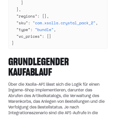
    }
  ],
  "regions"
: [],
  "sku"
: 
"com.xsolla.crystal_pack_2"
,
  "type"
: 
"bundle"
,
  "vc_prices"
: []
}
GRUNDLEGENDER
KAUFABLAUF
Über die Xsolla-API lässt sich die Logik für einen
Ingame-Shop implementieren, darunter das
Abrufen des Artikelkatalogs, die Verwaltung des
Warenkorbs, das Anlegen von Bestellungen und die
Verfolgung des Bestellstatus. Je nach
Integrationsszenario sind die API-Aufrufe in die