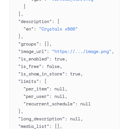
    }
  ],
  "description"
: {
    "en"
: 
"Crystals x500"
  },
  "groups"
: [],
  "image_url"
: 
"https://.../image.png"
,
  "is_enabled"
: 
true
,
  "is_free"
: 
false
,
  "is_show_in_store"
: 
true
,
  "limits"
: {
    "per_item"
: 
null
,
    "per_user"
: 
null
,
    "recurrent_schedule"
: 
null
  },
  "long_description"
: 
null
,
  "media_list"
: [],