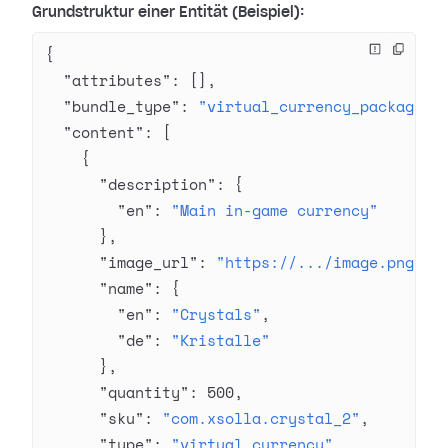
Grundstruktur einer Entität (Beispiel):
{
  "attributes"
: [],
  "bundle_type"
: 
"virtual_currency_package"
,
  "content"
: [
    {
      "description"
: {
        "en"
: 
"Main in-game currency"
      },
      "image_url"
: 
"https://.../image.png"
,
      "name"
: {
        "en"
: 
"Crystals"
,
        "de"
: 
"Kristalle"
      },
      "quantity"
: 
500
,
      "sku"
: 
"com.xsolla.crystal_2"
,
      "type"
: 
"virtual_currency"