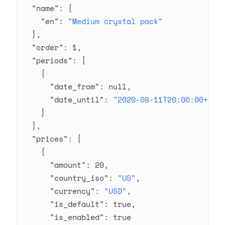
  "name"
: {
    "en"
: 
"Medium crystal pack"
  },
  "order"
: 
1
,
  "periods"
: [
    {
      "date_from"
: 
null
,
      "date_until"
: 
"2020-08-11T20:00:00+03:
    }
  ],
  "prices"
: [
    {
      "amount"
: 
20
,
      "country_iso"
: 
"US"
,
      "currency"
: 
"USD"
,
      "is_default"
: 
true
,
      "is_enabled"
: 
true