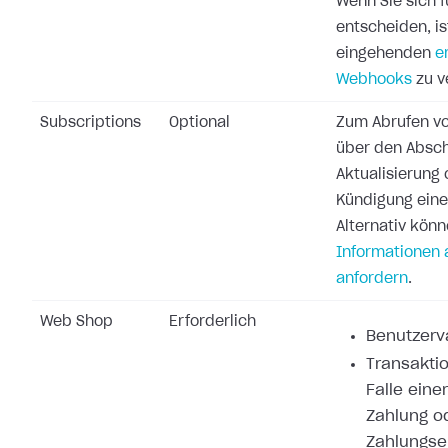
Wenn Sie sich 
entscheiden, ist
eingehenden
e
Webhooks
zu v
Subscriptions
Optional
Zum Abrufen vo
über den Absch
Aktualisierung 
Kündigung ein
Alternativ könn
Informationen 
anfordern
.
Web Shop
Erforderlich
Benutzerva
Transaktio
Falle eine
Zahlung o
Zahlungse