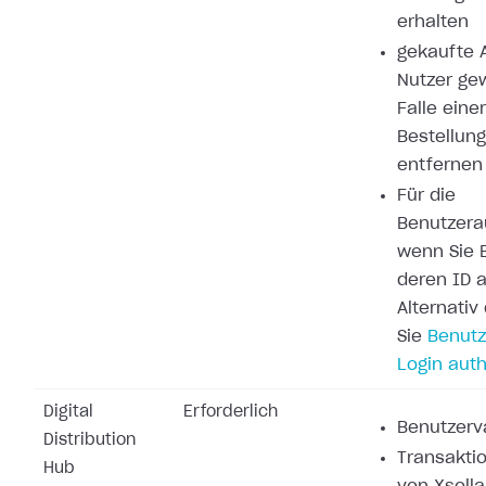
erhalten
gekaufte A
Nutzer ge
Falle eine
Bestellung
entfernen
Für die
Benutzerau
wenn Sie 
deren ID a
Alternati
Sie
Benutz
Login auth
Digital
Erforderlich
Benutzerva
Distribution
Transakti
Hub