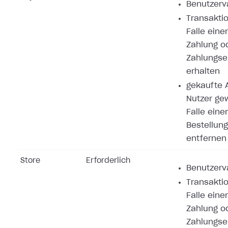
Benutzerva
Transaktio
Falle eine
Zahlung o
Zahlungse
erhalten
gekaufte A
Nutzer ge
Falle eine
Bestellung
entfernen
Store
Erforderlich
Benutzerva
Transaktio
Falle eine
Zahlung o
Zahlungse