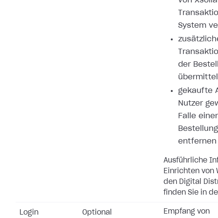
von Xsolla
Transakti
System ve
zusätzlich
Transakti
der Bestel
übermitte
gekaufte A
Nutzer ge
Falle eine
Bestellung
entfernen
Ausführliche I
Einrichten von
den Digital Dis
finden Sie in d
Empfang von
Login
Optional