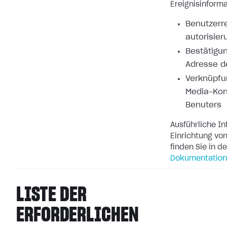
Ereignisinforma
Benutzerre
autorisier
Bestätigun
Adresse d
Verknüpfu
Media-Kon
Benuters
Ausführliche I
Einrichtung v
finden Sie in d
Dokumentation
LISTE DER
ERFORDERLICHEN