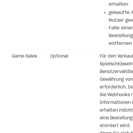
erhalten
gekaufte A
Nutzer ge
Falle eine
Bestellung
entfernen
Game Sales
Optional
Für den Verkau
Spielschlüsseln
Benutzervalidi
Gewährung von 
erforderlich. 
Sie Webhooks n
Informationen 
erhalten möchte
eine Bestellung
storniert wird.