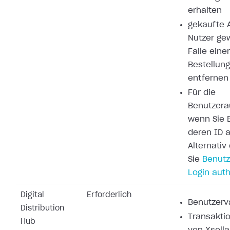
erhalten
gekaufte A
Nutzer ge
Falle eine
Bestellung
entfernen
Für die
Benutzerau
wenn Sie 
deren ID a
Alternati
Sie
Benutz
Login auth
Digital
Erforderlich
Benutzerva
Distribution
Transakti
Hub