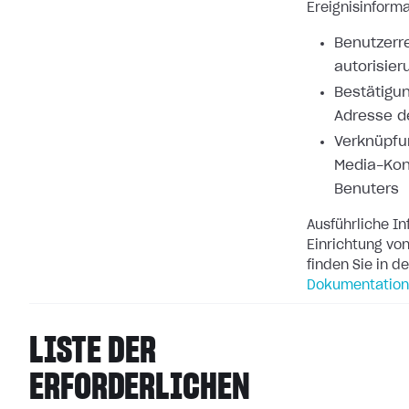
Ereignisinforma
Benutzerre
autorisier
Bestätigun
Adresse d
Verknüpfu
Media-Kon
Benuters
Ausführliche I
Einrichtung v
finden Sie in d
Dokumentation
LISTE DER
ERFORDERLICHEN