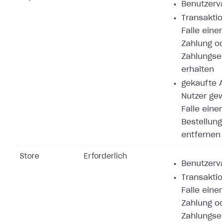
Benutzerva
Transaktio
Falle eine
Zahlung o
Zahlungse
erhalten
gekaufte A
Nutzer ge
Falle eine
Bestellung
entfernen
Store
Erforderlich
Benutzerva
Transaktio
Falle eine
Zahlung o
Zahlungse