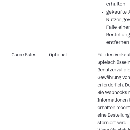
erhalten
gekaufte A
Nutzer ge
Falle eine
Bestellung
entfernen
Game Sales
Optional
Für den Verkau
Spielschlüsseln
Benutzervalidi
Gewährung von 
erforderlich. 
Sie Webhooks n
Informationen 
erhalten möchte
eine Bestellung
storniert wird.