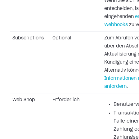
Wenn Sie sich 
entscheiden, ist
eingehenden
e
Webhooks
zu v
Subscriptions
Optional
Zum Abrufen vo
über den Absch
Aktualisierung 
Kündigung ein
Alternativ könn
Informationen 
anfordern
.
Web Shop
Erforderlich
Benutzerva
Transaktio
Falle eine
Zahlung o
Zahlungse