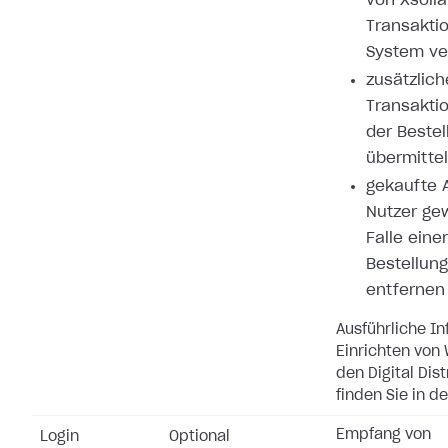
von Xsolla
Transakti
System ve
zusätzlich
Transakti
der Bestel
übermitte
gekaufte A
Nutzer ge
Falle eine
Bestellung
entfernen
Ausführliche I
Einrichten von
den Digital Dis
finden Sie in d
Empfang von
Login
Optional