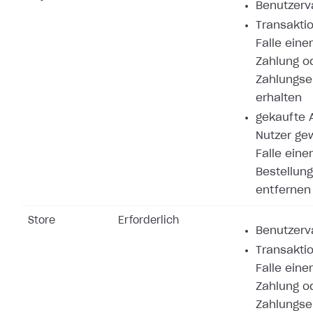
Benutzerva
Transaktio
Falle eine
Zahlung o
Zahlungse
erhalten
gekaufte A
Nutzer ge
Falle eine
Bestellung
entfernen
Store
Erforderlich
Benutzerva
Transaktio
Falle eine
Zahlung o
Zahlungse