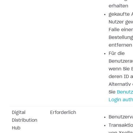
erhalten
gekaufte A
Nutzer ge
Falle eine
Bestellung
entfernen
Für die
Benutzerau
wenn Sie 
deren ID a
Alternati
Sie
Benutz
Login auth
Digital
Erforderlich
Benutzerva
Distribution
Transakti
Hub