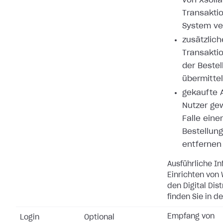
von Xsolla
Transakti
System ve
zusätzlich
Transakti
der Bestel
übermitte
gekaufte A
Nutzer ge
Falle eine
Bestellung
entfernen
Ausführliche I
Einrichten von
den Digital Dis
finden Sie in d
Empfang von
Login
Optional