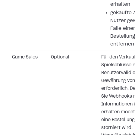
erhalten
gekaufte A
Nutzer ge
Falle eine
Bestellung
entfernen
Game Sales
Optional
Für den Verkau
Spielschlüsseln
Benutzervalidi
Gewährung von 
erforderlich. 
Sie Webhooks n
Informationen 
erhalten möchte
eine Bestellung
storniert wird.