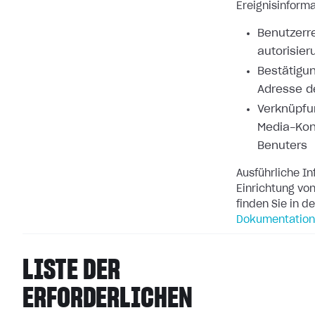
Ereignisinforma
Benutzerre
autorisier
Bestätigun
Adresse d
Verknüpfu
Media-Kon
Benuters
Ausführliche I
Einrichtung v
finden Sie in d
Dokumentation
LISTE DER
ERFORDERLICHEN