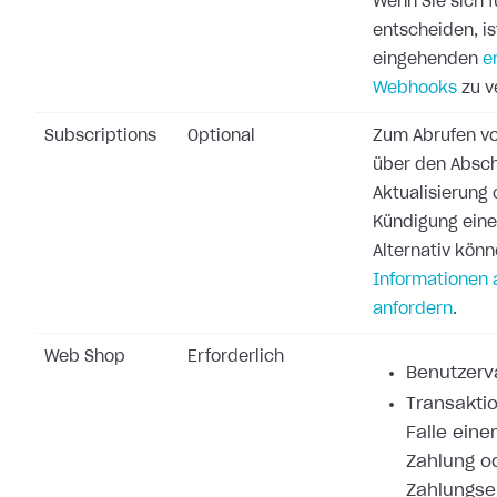
Wenn Sie sich 
entscheiden, ist
eingehenden
e
Webhooks
zu v
Subscriptions
Optional
Zum Abrufen vo
über den Absch
Aktualisierung 
Kündigung ein
Alternativ könn
Informationen 
anfordern
.
Web Shop
Erforderlich
Benutzerva
Transaktio
Falle eine
Zahlung o
Zahlungse