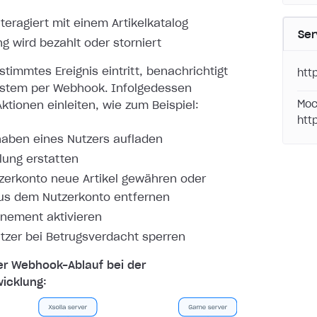
nteragiert mit einem Artikelkatalog
Ser
ng wird bezahlt oder storniert
timmtes Ereignis eintritt, benachrichtigt
htt
ystem per
Webhook. Infolgedessen
Moc
ktionen einleiten, wie zum Beispiel:
htt
aben eines Nutzers aufladen
lung erstatten
erkonto neue Artikel gewähren oder
aus dem Nutzerkonto entfernen
nement aktivieren
tzer bei Betrugsverdacht sperren
er Webhook-Ablauf bei der
icklung: