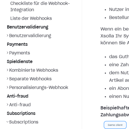
Checkliste für die Webhook-
Nutzer i
Integration
Bestellu
Liste der Webhooks
Benutzervalidierung
Wenn ein bes
Benutzervalidierung
Xsolla Ihr S
können Sie A
Payments
Payments
das Guth
Spieldienste
eine Zah
Kombinierte Webhooks
dem Nutz
Separate Webhooks
Artikel 
Personalisierungs-Webhook
ein Abon
Anti-fraud
einen Nu
Anti-fraud
Beispielhaft
Subscriptions
Zahlungsabw
Subscriptions