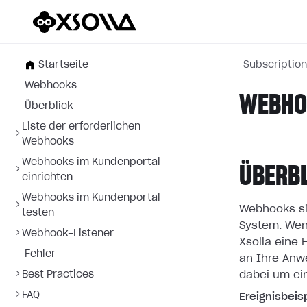
Startseite
Subscriptio
Webhooks
WEBHOO
Überblick
Liste der erforderlichen
Webhooks
Webhooks im Kundenportal
ÜBERB
einrichten
Webhooks im Kundenportal
Webhooks si
testen
System. Wen
Webhook-Listener
Xsolla eine
Fehler
an
Ihre Anw
Best Practices
dabei um ei
FAQ
Ereignisbeisp