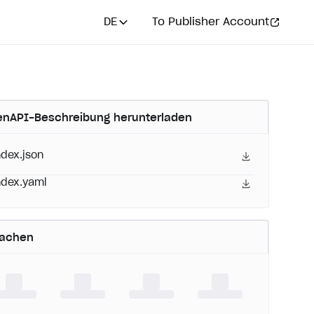
DE
To Publisher Account
nAPI-Beschreibung herunterladen
ndex.json
ndex.yaml
rachen