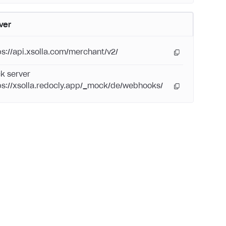
ver
ps://api.xsolla.com/merchant/v2/
k server
ps://xsolla.redocly.app/_mock/de/webhooks/