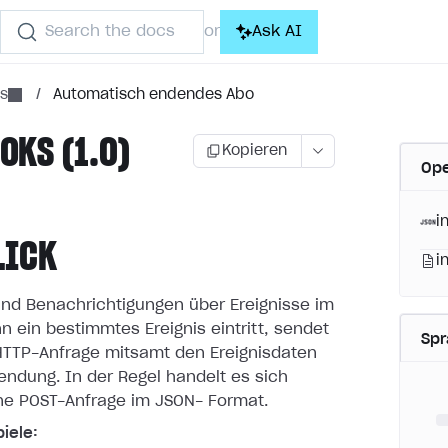
Search the docs
Ask AI
or
ns
/
Automatisch endendes Abo
KS (1.0)
Kopieren
Ope
i
LICK
i
nd Benachrichtigungen über Ereignisse im
n ein bestimmtes
Ereignis eintritt, sendet
Sp
 HTTP-Anfrage mitsamt den Ereignisdaten
endung. In der Regel handelt es sich
ne POST-Anfrage im JSON-
Format.
iele: