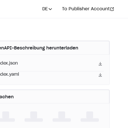
DE
To Publisher Account
nAPI-Beschreibung herunterladen
ndex.json
ndex.yaml
rachen