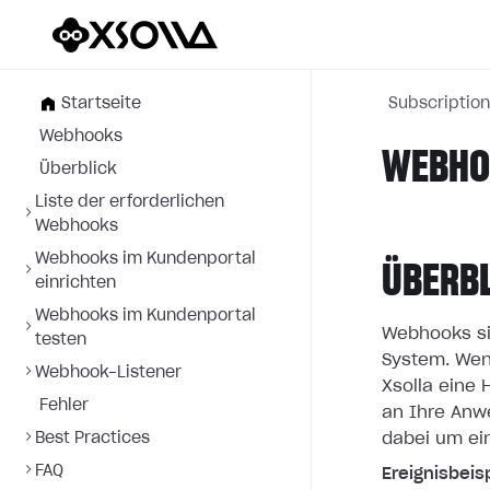
Startseite
Subscriptio
Webhooks
WEBHOO
Überblick
Liste der erforderlichen
Webhooks
Webhooks im Kundenportal
ÜBERB
einrichten
Webhooks im Kundenportal
Webhooks si
testen
System. Wen
Webhook-Listener
Xsolla eine
Fehler
an
Ihre Anw
Best Practices
dabei um ei
FAQ
Ereignisbeisp