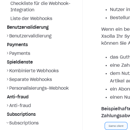
Checkliste für die Webhook-
Nutzer i
Integration
Bestellu
Liste der Webhooks
Benutzervalidierung
Wenn ein bes
Benutzervalidierung
Xsolla Ihr S
können Sie A
Payments
Payments
das Guth
Spieldienste
eine Zah
Kombinierte Webhooks
dem Nutz
Separate Webhooks
Artikel 
Personalisierungs-Webhook
ein Abon
Anti-fraud
einen Nu
Anti-fraud
Beispielhaft
Subscriptions
Zahlungsabw
Subscriptions