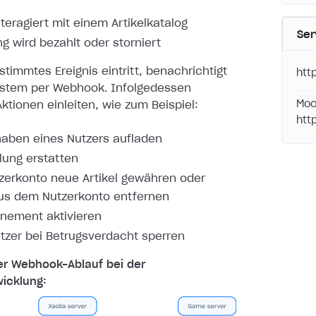
nteragiert mit einem Artikelkatalog
Ser
ng wird bezahlt oder storniert
timmtes Ereignis eintritt, benachrichtigt
htt
ystem per
Webhook. Infolgedessen
Moc
ktionen einleiten, wie zum Beispiel:
htt
aben eines Nutzers aufladen
lung erstatten
erkonto neue Artikel gewähren oder
aus dem Nutzerkonto entfernen
nement aktivieren
tzer bei Betrugsverdacht sperren
er Webhook-Ablauf bei der
icklung: