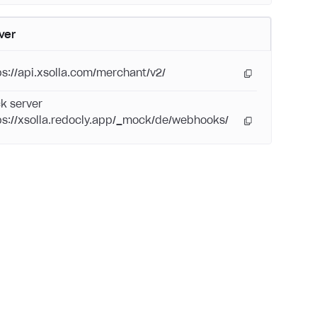
ver
ps://api.xsolla.com/merchant/v2/
k server
ps://xsolla.redocly.app/_mock/de/webhooks/