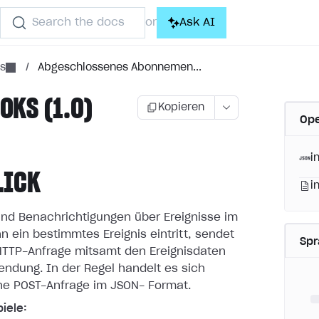
Search the docs
Ask AI
or
ns
/
Abgeschlossenes Abonnemen...
KS (1.0)
Kopieren
Ope
i
LICK
i
nd Benachrichtigungen über Ereignisse im
n ein bestimmtes
Ereignis eintritt, sendet
Sp
 HTTP-Anfrage mitsamt den Ereignisdaten
endung. In der Regel handelt es sich
ne POST-Anfrage im JSON-
Format.
iele: