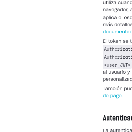
utiliza cuan
navegador, a
aplica el e
más detalle
documentaci
El token se
Authorizat
Authorizat
<user_JWT>
al usuario 
personaliza
También pue
de pago
.
Autentica
La autentica