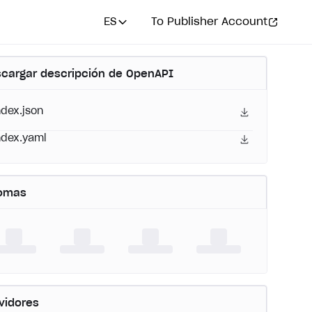
ES
To Publisher Account
cargar descripción de OpenAPI
ndex.json
ndex.yaml
iomas
vidores