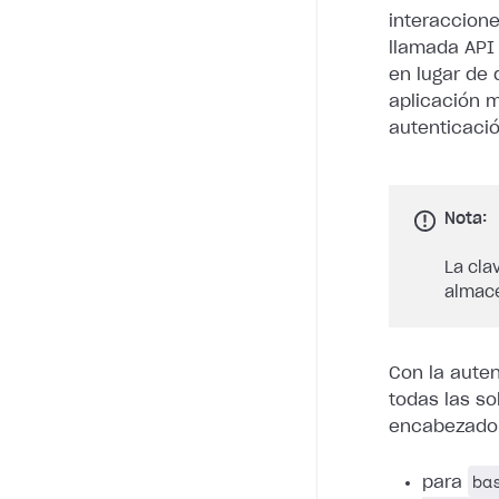
interaccione
llamada API
en lugar de
aplicación m
autenticaci
Nota:
La cla
almace
Con la auten
todas las so
encabezado
ba
para