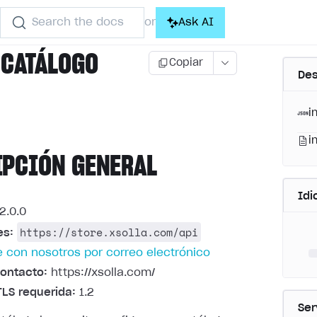
Search the docs
Ask AI
or
 CATÁLOGO
Copiar
Des
)
i
i
IPCIÓN GENERAL
Id
2.0.0
https://store.xsolla.com/api
es:
 con nosotros por correo electrónico
ontacto:
https://xsolla.com/
TLS requerida:
1.2
Ser