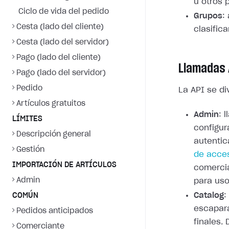
u otros 
Ciclo de vida del pedido
Grupos
:
Cesta (lado del cliente)
clasifica
Cesta (lado del servidor)
Pago (lado del cliente)
Llamadas 
Pago (lado del servidor)
Pedido
La API se di
Artículos gratuitos
Admin
: 
LÍMITES
configur
Descripción general
autentic
Gestión
de acce
IMPORTACIÓN DE ARTÍCULOS
comercia
Admin
para uso
Catalog
:
COMÚN
escapara
Pedidos anticipados
finales.
Comerciante