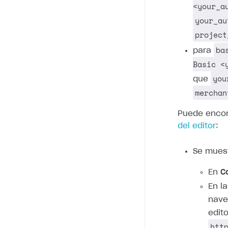
<your_a
your_au
project
ba
para
Basic <
you
que
merchan
Puede encon
del editor
:
Se mues
En
C
En l
nave
edito
htt