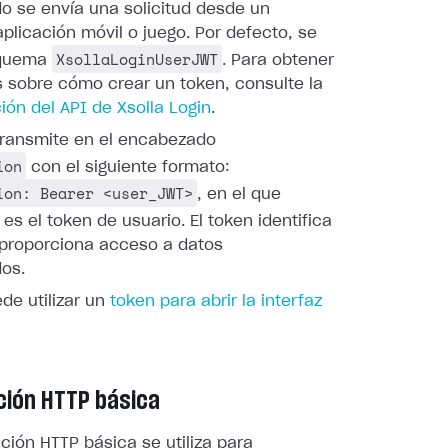
do se envía una solicitud desde un
plicación móvil o juego. Por defecto, se
XsollaLoginUserJWT
squema
. Para obtener
s sobre cómo crear un token, consulte la
ón del API de Xsolla Login
.
 transmite en el encabezado
ion
con el siguiente formato:
ion: Bearer <user_JWT>
, en el que
es el token de usuario. El token identifica
y proporciona acceso a datos
dos.
de utilizar un
token para abrir la interfaz
ción HTTP básica
ción HTTP básica se utiliza para