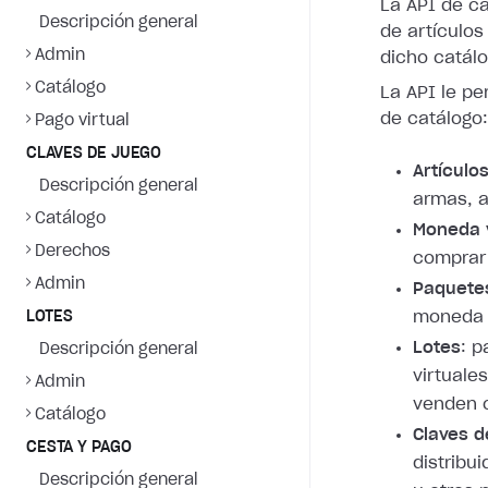
La API de ca
Descripción general
de artículos
Admin
dicho catálo
Catálogo
La API le pe
de catálogo:
Pago virtual
CLAVES DE JUEGO
Artículos
Descripción general
armas, a
Catálogo
Moneda v
Derechos
comprar 
Admin
Paquete
LOTES
moneda v
Lotes
: 
Descripción general
virtuale
Admin
venden 
Catálogo
Claves d
CESTA Y PAGO
distribu
Descripción general