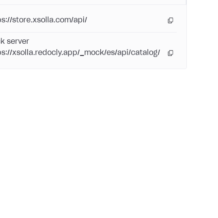
ps://store.xsolla.com/api/
k server
ps://xsolla.redocly.app/_mock/es/api/catalog/