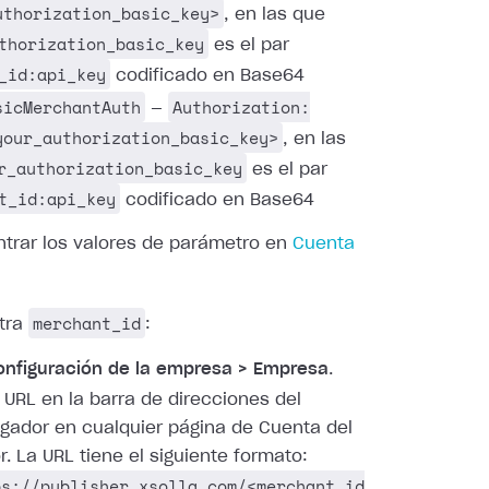
uthorization_basic_key>
, en las que
thorization_basic_key
es el par
_id:api_key
codificado en Base64
sicMerchantAuth
Authorization:
—
your_authorization_basic_key>
, en las
r_authorization_basic_key
es el par
t_id:api_key
codificado en Base64
trar los valores de parámetro en
Cuenta
merchant_id
tra
:
onfiguración de la empresa > Empresa
.
a URL en la barra de direcciones del
gador en cualquier página de Cuenta del
r. La URL tiene el siguiente formato:
ps://publisher.xsolla.com/<merchant_id