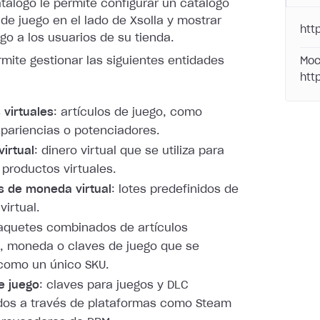
tálogo le permite configurar un catálogo
 de juego en el lado de Xsolla y mostrar
htt
go a los usuarios de su tienda.
rmite gestionar las siguientes entidades
Moc
htt
 virtuales
: artículos de juego, como
pariencias o potenciadores.
irtual
: dinero virtual que se utiliza para
productos virtuales.
s de moneda virtual
: lotes predefinidos de
irtual.
paquetes combinados de artículos
s, moneda o claves de juego que se
como un único SKU.
e juego
: claves para juegos y DLC
idos a través de plataformas como Steam