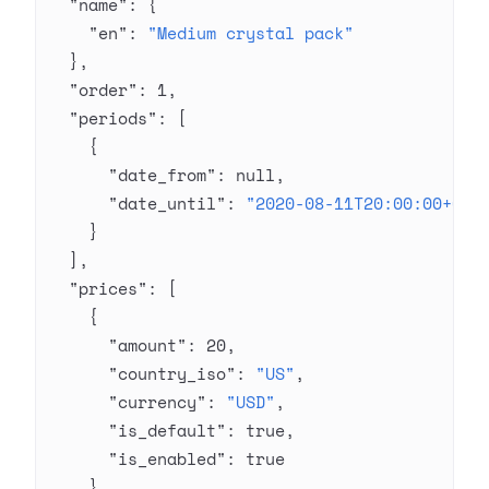
  "name"
: {
    "en"
: 
"Medium crystal pack"
  },
  "order"
: 
1
,
  "periods"
: [
    {
      "date_from"
: 
null
,
      "date_until"
: 
"2020-08-11T20:00:00+03:
    }
  ],
  "prices"
: [
    {
      "amount"
: 
20
,
      "country_iso"
: 
"US"
,
      "currency"
: 
"USD"
,
      "is_default"
: 
true
,
      "is_enabled"
: 
true
    }