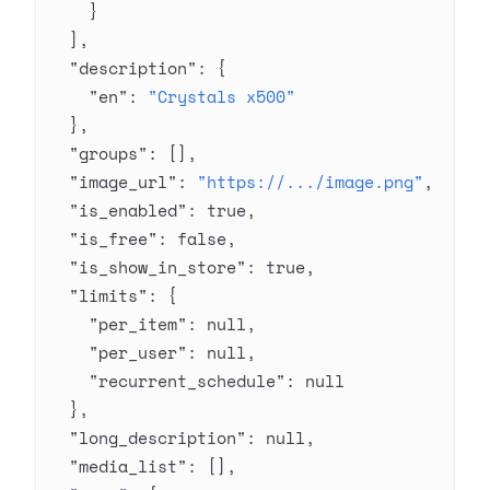
    }
  ],
  "description"
: {
    "en"
: 
"Crystals x500"
  },
  "groups"
: [],
  "image_url"
: 
"https://.../image.png"
,
  "is_enabled"
: 
true
,
  "is_free"
: 
false
,
  "is_show_in_store"
: 
true
,
  "limits"
: {
    "per_item"
: 
null
,
    "per_user"
: 
null
,
    "recurrent_schedule"
: 
null
  },
  "long_description"
: 
null
,
  "media_list"
: [],