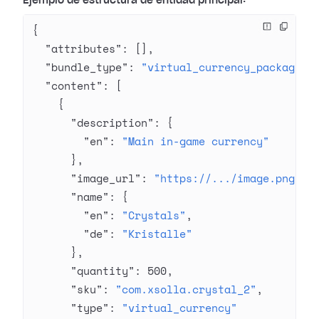
Ejemplo de estructura de entidad principal:
{
  "attributes"
: [],
  "bundle_type"
: 
"virtual_currency_package"
,
  "content"
: [
    {
      "description"
: {
        "en"
: 
"Main in-game currency"
      },
      "image_url"
: 
"https://.../image.png"
,
      "name"
: {
        "en"
: 
"Crystals"
,
        "de"
: 
"Kristalle"
      },
      "quantity"
: 
500
,
      "sku"
: 
"com.xsolla.crystal_2"
,
      "type"
: 
"virtual_currency"