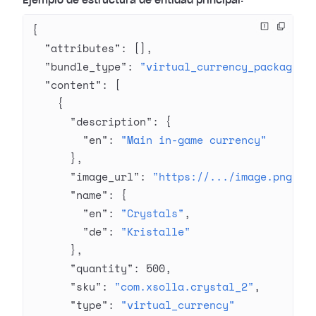
Ejemplo de estructura de entidad principal:
{
  "attributes"
: [],
  "bundle_type"
: 
"virtual_currency_package"
,
  "content"
: [
    {
      "description"
: {
        "en"
: 
"Main in-game currency"
      },
      "image_url"
: 
"https://.../image.png"
,
      "name"
: {
        "en"
: 
"Crystals"
,
        "de"
: 
"Kristalle"
      },
      "quantity"
: 
500
,
      "sku"
: 
"com.xsolla.crystal_2"
,
      "type"
: 
"virtual_currency"