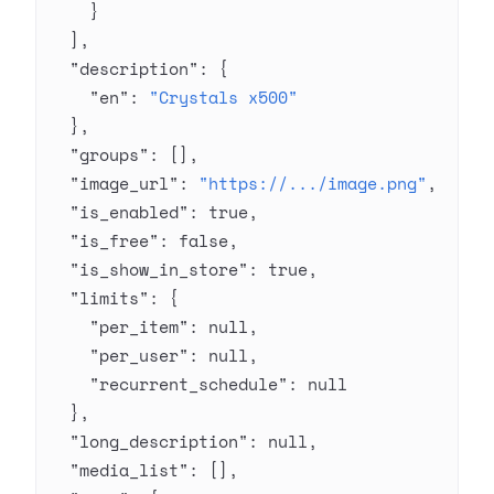
    }
  ],
  "description"
: {
    "en"
: 
"Crystals x500"
  },
  "groups"
: [],
  "image_url"
: 
"https://.../image.png"
,
  "is_enabled"
: 
true
,
  "is_free"
: 
false
,
  "is_show_in_store"
: 
true
,
  "limits"
: {
    "per_item"
: 
null
,
    "per_user"
: 
null
,
    "recurrent_schedule"
: 
null
  },
  "long_description"
: 
null
,
  "media_list"
: [],