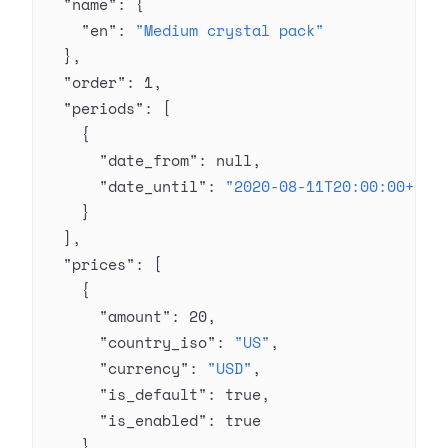
  "name"
: {
    "en"
: 
"Medium crystal pack"
  },
  "order"
: 
1
,
  "periods"
: [
    {
      "date_from"
: 
null
,
      "date_until"
: 
"2020-08-11T20:00:00+03:
    }
  ],
  "prices"
: [
    {
      "amount"
: 
20
,
      "country_iso"
: 
"US"
,
      "currency"
: 
"USD"
,
      "is_default"
: 
true
,
      "is_enabled"
: 
true
    }